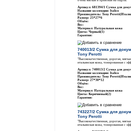
очень мягкая и приятная на ощупь.
Артикул: 681394/1 Сумка для докум
Название коллекции: Italico
Производитель: Tony Perotti(Итали
Размер: 25*27*6
Объём:
Вес:
Материал: Натуральная кожа
Цвета: Черный(1)
Гарантия:
740013/2 Сумка для доку
Tony Perotti
"Высококачественная, дорогая, мягка
итальянская кожа, тонированная с эф
Артикул: 740013/2 Сумка для докум
Название коллекции: Italico
Производитель: Tony Perotti(Итали
Размер: 27*30*12
Объём:
Вес:
Материал: Натуральная кожа
Цвета: Коричневый(2)
Гарантия:
743227/2 Сумка для доку
Tony Perotti
"Высококачественная, дорогая, мягка
итальянская кожа, тонированная с эф