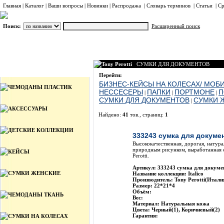
Главная
|
Каталог
|
Ваши вопросы
|
Новинки
|
Распродажа
|
Словарь терминов
|
Статьи
|
Ср
Поиск:
Расширенный поиск
Tony Perotti
СУМКИ ДЛЯ ДОКУМЕНТОВ
Каталог
Перейти:
БИЗНЕС-КЕЙСЫ НА КОЛЕСАХ/ МОБ
ЧЕМОДАНЫ ПЛАСТИК
НЕССЕСЕРЫ
ПАПКИ
ПОРТМОНЕ
П
|
|
|
СУМКИ ДЛЯ ДОКУМЕНТОВ
СУМКИ 
|
АКСЕССУАРЫ
Найдено:
41
тов., страниц:
1
Фото
Наименов
ДЕТСКИЕ КОЛЛЕКЦИИ
333243 сумка для докумен
Высококачественная, дорогая, натура
природным рисунком, выработанная 
КЕЙСЫ
Perotti.
Артикул: 333243 сумка для докумен
СУМКИ ЖЕНСКИЕ
Название коллекции: Italico
Производитель: Tony Perotti(Итали
Размер: 22*21*4
Объём:
ЧЕМОДАНЫ ТКАНЬ
Вес:
Материал: Натуральная кожа
Цвета: Черный(1), Коричневый(2)
Гарантия:
СУМКИ НА КОЛЕСАХ