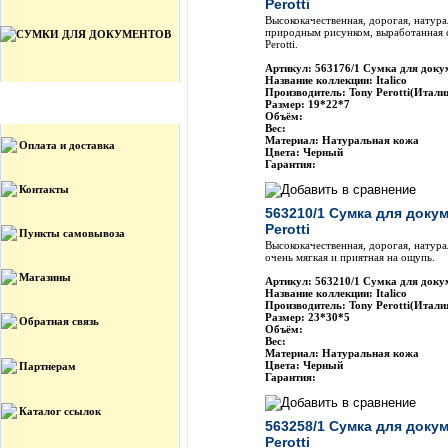
Perotti
Высококачественная, дорогая, натура
природным рисунком, выработанная 
СУМКИ ДЛЯ ДОКУМЕНТОВ
Perotti.
Артикул: 563176/1 Сумка для докум
Название коллекции: Italico
Производитель: Tony Perotti(Итали
Размер: 19*22*7
Информация
Объём:
Вес:
Материал: Натуральная кожа
Оплата и доставка
Цвета: Черный
Гарантия:
Контакты
563210/1 Сумка для доку
Perotti
Пункты самовывоза
Высококачественная, дорогая, натура
очень мягкая и приятная на ощупь.
Магазины
Артикул: 563210/1 Сумка для докум
Название коллекции: Italico
Производитель: Tony Perotti(Итали
Размер: 23*30*5
Обратная связь
Объём:
Вес:
Материал: Натуральная кожа
Цвета: Черный
Партнерам
Гарантия:
Каталог ссылок
563258/1 Сумка для доку
Perotti