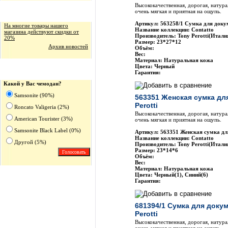
Высококачественная, дорогая, натура
очень мягкая и приятная на ощупь.
Новости магазина
Артикул: 563258/1 Сумка для докум
На многие товары нашего
Название коллекции: Contatto
магазина действуют скидки от
Производитель: Tony Perotti(Итали
20%
Размер: 23*27*12
Архив новостей
Объём:
Вес:
Материал: Натуральная кожа
Цвета: Черный
Опрос
Гарантия:
Какой у Вас чемодан?
Samsonite (90%)
563351 Женская сумка дл
Perotti
Roncato Valigeria (2%)
Высококачественная, дорогая, натура
American Tourister (3%)
очень мягкая и приятная на ощупь.
Samsonite Black Label (0%)
Артикул: 563351 Женская сумка для
Название коллекции: Contatto
Другoй (5%)
Производитель: Tony Perotti(Итали
Размер: 23*14*6
Объём:
Вес:
Материал: Натуральная кожа
Цвета: Черный(1), Синий(6)
Гарантия:
681394/1 Сумка для доку
Perotti
Высококачественная, дорогая, натура