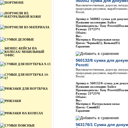
560002 сумка для докумен
ПОРТМОНЕ
Высококачественная, дорогая, натура
природным рисунком, выработанная 
Perotti.
ПОРТФЕЛИ ИЗ
НАТУРАЛЬНОЙ КОЖИ
Артикул: 560002 сумка для докумен
Название коллекции: Italico
Производитель: Tony Perotti(Итали
ПОРТФЕЛИ ИЗ МАТЕРИАЛА
Размер: 21*23*1
Объём:
Вес:
СУМКИ ДЕЛОВЫЕ
Материал: Натуральная кожа
Цвета: Черный(1), Коньяк(05)
Гарантия:
БИЗНЕС-КЕЙСЫ НА
КОЛЕСАХ/ МОБИЛЬНЫЙ
ОФИС
560132/6 сумка для доку
СУМКИ ДЛЯ НОУТБУКА 9-13
Perotti
Высококачественная, дорогая, натура
природным рисунком, выработанная 
СУМКИ ДЛЯ НОУТБУКА 14-
Perotti.
17
Артикул: 560132/6 сумка для докум
Название коллекции: Italico
РЮКЗАКИ ДЛЯ НОУТБУКА
Производитель: Tony Perotti(Итали
Размер: 21*25*6
Объём:
Вес:
РЮКЗАКИ
Материал: Натуральная кожа
Цвета: Синий(6)
Гарантия:
РЮКЗАКИ НА КОЛЕСАХ
563176/1 Сумка для доку
СУМКИ ПОЯСНЫЕ