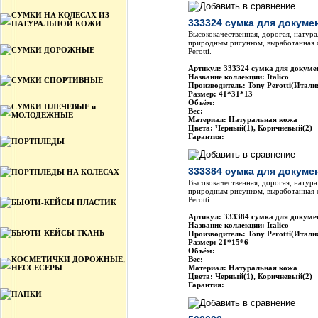
СУМКИ НА КОЛЕСАХ ИЗ
333324 сумка для докумен
НАТУРАЛЬНОЙ КОЖИ
Высококачественная, дорогая, натура
природным рисунком, выработанная 
СУМКИ ДОРОЖНЫЕ
Perotti.
Артикул: 333324 сумка для докумен
Название коллекции: Italico
СУМКИ СПОРТИВНЫЕ
Производитель: Tony Perotti(Итали
Размер: 41*31*13
Объём:
СУМКИ ПЛЕЧЕВЫЕ и
Вес:
МОЛОДЕЖНЫЕ
Материал: Натуральная кожа
Цвета: Черный(1), Коричневый(2)
Гарантия:
ПОРТПЛЕДЫ
333384 сумка для докумен
ПОРТПЛЕДЫ НА КОЛЕСАХ
Высококачественная, дорогая, натура
природным рисунком, выработанная 
Perotti.
БЬЮТИ-КЕЙСЫ ПЛАСТИК
Артикул: 333384 сумка для докумен
Название коллекции: Italico
БЬЮТИ-КЕЙСЫ ТКАНЬ
Производитель: Tony Perotti(Итали
Размер: 21*15*6
Объём:
КОСМЕТИЧКИ ДОРОЖНЫЕ,
Вес:
НЕССЕСЕРЫ
Материал: Натуральная кожа
Цвета: Черный(1), Коричневый(2)
Гарантия:
ПАПКИ