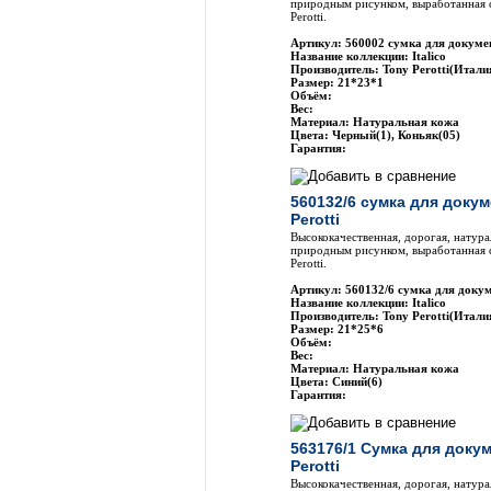
природным рисунком, выработанная 
Perotti.
Артикул: 560002 сумка для докумен
Название коллекции: Italico
Производитель: Tony Perotti(Итали
Размер: 21*23*1
Объём:
Вес:
Материал: Натуральная кожа
Цвета: Черный(1), Коньяк(05)
Гарантия:
560132/6 сумка для доку
Perotti
Высококачественная, дорогая, натура
природным рисунком, выработанная 
Perotti.
Артикул: 560132/6 сумка для докум
Название коллекции: Italico
Производитель: Tony Perotti(Итали
Размер: 21*25*6
Объём:
Вес:
Материал: Натуральная кожа
Цвета: Синий(6)
Гарантия:
563176/1 Сумка для доку
Perotti
Высококачественная, дорогая, натура