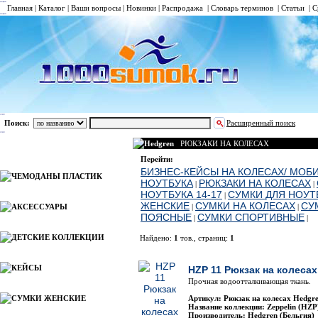
Главная
|
Каталог
|
Ваши вопросы
|
Новинки
|
Распродажа
|
Словарь терминов
|
Статьи
|
С
Поиск:
Расширенный поиск
Hedgren
РЮКЗАКИ НА КОЛЕСАХ
Каталог
Перейти:
БИЗНЕС-КЕЙСЫ НА КОЛЕСАХ/ МОБ
ЧЕМОДАНЫ ПЛАСТИК
НОУТБУКА
РЮКЗАКИ НА КОЛЕСАХ
|
|
НОУТБУКА 14-17
СУМКИ ДЛЯ НОУТБ
|
ЖЕНСКИЕ
СУМКИ НА КОЛЕСАХ
СУ
АКСЕССУАРЫ
|
|
ПОЯСНЫЕ
СУМКИ СПОРТИВНЫЕ
|
|
ДЕТСКИЕ КОЛЛЕКЦИИ
Найдено:
1
тов., страниц:
1
Фото
Наименован
КЕЙСЫ
HZP 11 Рюкзак на колесах
Прочная водоотталкивающая ткань.
СУМКИ ЖЕНСКИЕ
Артикул: Рюкзак на колесах Hedgr
Название коллекции: Zeppelin (HZP
Производитель: Hedgren (Бельгия)