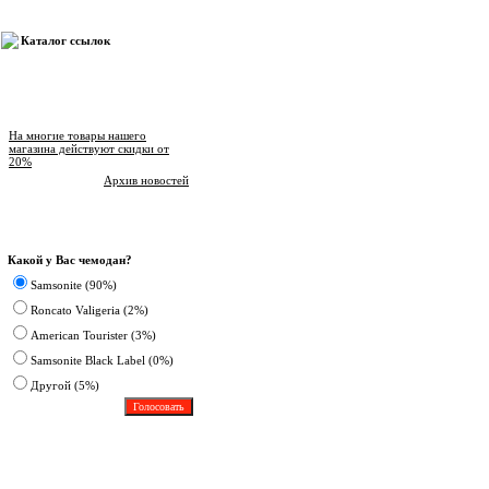
Каталог ссылок
Новости магазина
На многие товары нашего
магазина действуют скидки от
20%
Архив новостей
Опрос
Какой у Вас чемодан?
Samsonite (90%)
Roncato Valigeria (2%)
American Tourister (3%)
Samsonite Black Label (0%)
Другoй (5%)