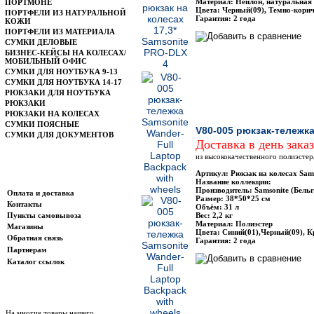
Материал: Нейлон, натуральная
ПОРТМОНЕ
Цвета: Черный(09), Темно-кори
ПОРТФЕЛИ ИЗ НАТУРАЛЬНОЙ
Гарантия: 2 года
КОЖИ
ПОРТФЕЛИ ИЗ МАТЕРИАЛА
СУМКИ ДЕЛОВЫЕ
БИЗНЕС-КЕЙСЫ НА КОЛЕСАХ/
МОБИЛЬНЫЙ ОФИС
СУМКИ ДЛЯ НОУТБУКА 9-13
СУМКИ ДЛЯ НОУТБУКА 14-17
РЮКЗАКИ ДЛЯ НОУТБУКА
РЮКЗАКИ
РЮКЗАКИ НА КОЛЕСАХ
СУМКИ ПОЯСНЫЕ
V80-005 рюкзак-тележка
СУМКИ ДЛЯ ДОКУМЕНТОВ
Доставка в день зака
из высококачественного полиэстер
Артикул: Рюкзак на колесах Sams
Информация
Название коллекции:
Производитель: Samsonite (Бельг
Оплата и доставка
Размер: 38*50*25 см
Контакты
Объём: 31 л
Пункты самовывоза
Вес: 2,2 кг
Материал: Полиэстер
Магазины
Цвета: Синий(01),Черный(09), К
Обратная связь
Гарантия: 2 года
Партнерам
Каталог ссылок
Новости магазина
На многие товары нашего