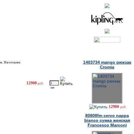
Товары дня
1403734 mango рюкзак
м. Изготовлен
Cromia
12900
руб.
шт.
12900
руб.
80808fm cervo nappa
bianco сумка женская
Francesco Marconi