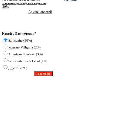
магазина действуют скидки от
20%
Архив новостей
Опрос
Какой у Вас чемодан?
Samsonite (90%)
Roncato Valigeria (2%)
American Tourister (3%)
Samsonite Black Label (0%)
Другoй (5%)