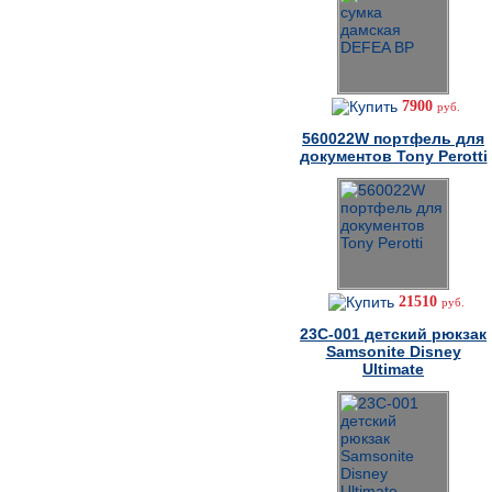
7900
руб.
560022W портфель для
документов Tony Perotti
21510
руб.
23C-001 детский рюкзак
Samsonite Disney
Ultimate