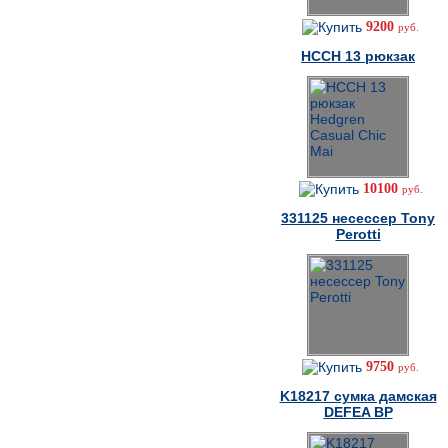
9200
руб.
HCCH 13 рюкзак
10100
руб.
331125 несессер Tony
Perotti
9750
руб.
K18217 cумка дамская
DEFEA BP