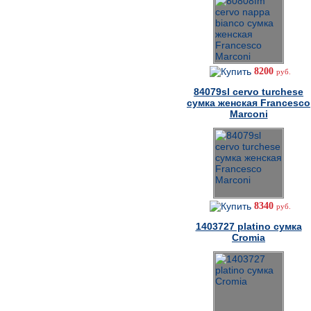
8200
руб.
84079sl cervo turchese
сумка женская Francesco
Marconi
8340
руб.
1403727 platino сумка
Cromia