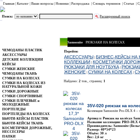
Главная
|
Каталог
|
Ваши вопросы
|
Новинки
|
Распродажа
|
Словарь терминов
|
Статьи
|
С
Поиск:
Расширенный поиск
Samsonite
РЮКЗАКИ НА КОЛЕСАХ
Каталог
ЧЕМОДАНЫ ПЛАСТИК
Перейти:
АКСЕССУАРЫ
АКСЕССУАРЫ
БИЗНЕС-КЕЙСЫ НА
|
ДЕТСКИЕ КОЛЛЕКЦИИ
КОЛЛЕКЦИИ
КОСМЕТИЧКИ ДОРОЖ
|
КЕЙСЫ
РЮКЗАКИ ДЛЯ НОУТБУКА
РЮКЗАК
|
СУМКИ ЖЕНСКИЕ
ЖЕНСКИЕ
СУМКИ НА КОЛЕСАХ
С
|
|
ЧЕМОДАНЫ ТКАНЬ
СУМКИ НА КОЛЕСАХ
Найдено:
2
тов., страниц:
1
СУМКИ НА КОЛЕСАХ ИЗ
НАТУРАЛЬНОЙ КОЖИ
Фото
СУМКИ ДОРОЖНЫЕ
СУМКИ СПОРТИВНЫЕ
СУМКИ ПЛЕЧЕВЫЕ и
МОЛОДЕЖНЫЕ
35V-020 рюкзак на коле
ПОРТПЛЕДЫ
Коллекция Samsonite Pro-DLX 4 – 
ПОРТПЛЕДЫ НА КОЛЕСАХ
Артикул: Рюкзак на колёсах Sam
БЬЮТИ-КЕЙСЫ ПЛАСТИК
Название коллекции: PRO-DLX 4
БЬЮТИ-КЕЙСЫ ТКАНЬ
Производитель: Samsonite (Бельг
КОСМЕТИЧКИ ДОРОЖНЫЕ,
Размер: 40*54*23
НЕССЕСЕРЫ
Объём: 30 л
ПАПКИ
Вес: 2,6 кг