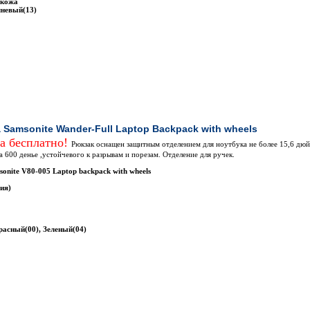
 кожа
чневый(13)
 Samsonite Wander-Full Laptop Backpack with wheels
за бесплатно!
Рюкзак оснащен защитным отделением для ноутбука не более 15,6 дюй
а 600 денье ,устойчевого к разрывам и порезам. Отделение для ручек.
onite V80-005 Laptop backpack with wheels
ия)
расный(00), Зеленый(04)