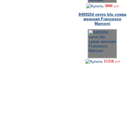
3800
руб.
84002fd cervo blu сумка
женская Francesco
Marconi
15350
руб.
Как сделать заказ
Не можете дозвониться?
8-926-277-60-62