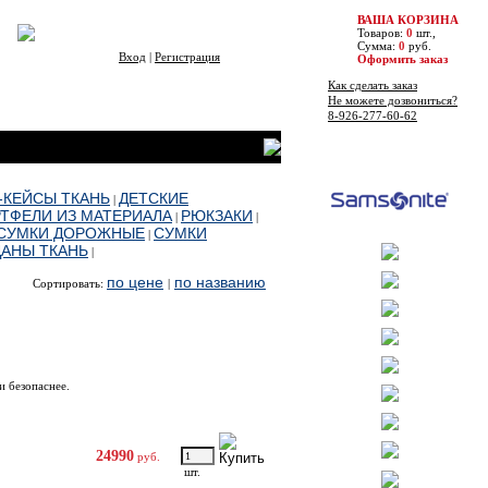
ВАША КОРЗИНА
Товаров:
0
шт.,
Сумма:
0
руб.
Вход
|
Регистрация
Оформить заказ
Как сделать заказ
Не можете дозвониться?
8-926-277-60-62
Бренды
-КЕЙСЫ ТКАНЬ
ДЕТСКИЕ
|
ТФЕЛИ ИЗ МАТЕРИАЛА
РЮКЗАКИ
|
|
СУМКИ ДОРОЖНЫЕ
СУМКИ
|
АНЫ ТКАНЬ
|
по цене
по названию
Сортировать:
|
Цена
Купить
и безопаснее.
24990
руб.
шт.