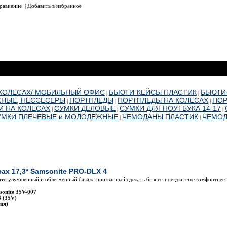
равнение
|
Добавить в избранное
 КОЛЕСАХ/ МОБИЛЬНЫЙ ОФИС
БЬЮТИ-КЕЙСЫ ПЛАСТИК
БЬЮТИ
|
|
НЫЕ, НЕССЕСЕРЫ
ПОРТПЛЕДЫ
ПОРТПЛЕДЫ НА КОЛЕСАХ
ПОР
|
|
|
И НА КОЛЕСАХ
СУМКИ ДЕЛОВЫЕ
СУМКИ ДЛЯ НОУТБУКА 14-17
|
|
|
УМКИ ПЛЕЧЕВЫЕ и МОЛОДЕЖНЫЕ
ЧЕМОДАНЫ ПЛАСТИК
ЧЕМОД
|
|
Наименование
сах 17,3* Samsonite PRO-DLX 4
это улучшенный и облегченный багаж, призванный сделать бизнес-поездки еще комфортнее 
sonite 35V-007
 (35V)
ия)