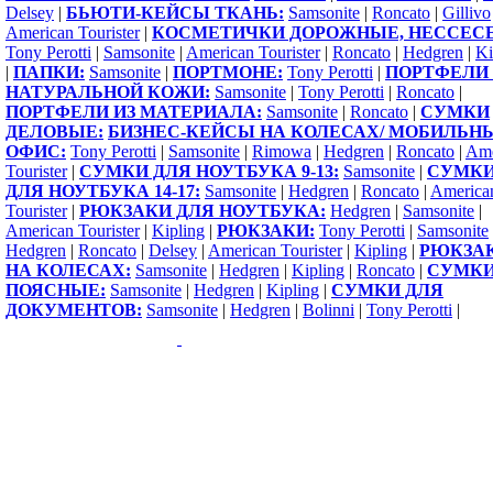
Delsey
|
БЬЮТИ-КЕЙСЫ ТКАНЬ:
Samsonite
|
Roncato
|
Gillivo
American Tourister
|
КОСМЕТИЧКИ ДОРОЖНЫЕ, НЕССЕС
Tony Perotti
|
Samsonite
|
American Tourister
|
Roncato
|
Hedgren
|
Ki
|
ПАПКИ:
Samsonite
|
ПОРТМОНЕ:
Tony Perotti
|
ПОРТФЕЛИ 
НАТУРАЛЬНОЙ КОЖИ:
Samsonite
|
Tony Perotti
|
Roncato
|
ПОРТФЕЛИ ИЗ МАТЕРИАЛА:
Samsonite
|
Roncato
|
СУМКИ
ДЕЛОВЫЕ:
БИЗНЕС-КЕЙСЫ НА КОЛЕСАХ/ МОБИЛЬН
ОФИС:
Tony Perotti
|
Samsonite
|
Rimowa
|
Hedgren
|
Roncato
|
Ame
Tourister
|
СУМКИ ДЛЯ НОУТБУКА 9-13:
Samsonite
|
СУМК
ДЛЯ НОУТБУКА 14-17:
Samsonite
|
Hedgren
|
Roncato
|
America
Tourister
|
РЮКЗАКИ ДЛЯ НОУТБУКА:
Hedgren
|
Samsonite
|
American Tourister
|
Kipling
|
РЮКЗАКИ:
Tony Perotti
|
Samsonite
Hedgren
|
Roncato
|
Delsey
|
American Tourister
|
Kipling
|
РЮКЗА
НА КОЛЕСАХ:
Samsonite
|
Hedgren
|
Kipling
|
Roncato
|
СУМК
ПОЯСНЫЕ:
Samsonite
|
Hedgren
|
Kipling
|
СУМКИ ДЛЯ
ДОКУМЕНТОВ:
Samsonite
|
Hedgren
|
Bolinni
|
Tony Perotti
|
Copyright 2009-2015 ©
1000sumok.ru