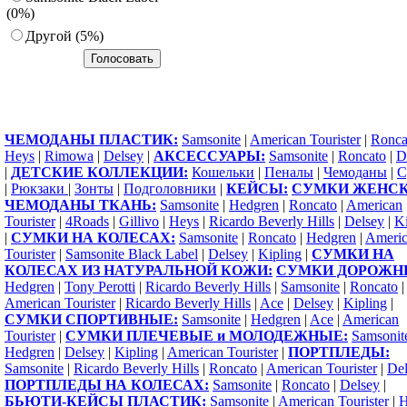
(0%)
Другoй (5%)
ЧЕМОДАНЫ ПЛАСТИК:
Samsonite
|
American Tourister
|
Ronca
Heys
|
Rimowa
|
Delsey
|
АКСЕССУАРЫ:
Samsonite
|
Roncato
|
D
|
ДЕТСКИЕ КОЛЛЕКЦИИ:
Кошельки
|
Пеналы
|
Чемоданы
|
С
|
Рюкзаки
|
Зонты
|
Подголовники
|
КЕЙСЫ:
СУМКИ ЖЕНСК
ЧЕМОДАНЫ ТКАНЬ:
Samsonite
|
Hedgren
|
Roncato
|
American
Tourister
|
4Roads
|
Gillivo
|
Heys
|
Ricardo Beverly Hills
|
Delsey
|
Ki
|
СУМКИ НА КОЛЕСАХ:
Samsonite
|
Roncato
|
Hedgren
|
Ameri
Tourister
|
Samsonite Black Label
|
Delsey
|
Kipling
|
СУМКИ НА
КОЛЕСАХ ИЗ НАТУРАЛЬНОЙ КОЖИ:
СУМКИ ДОРОЖН
Hedgren
|
Tony Perotti
|
Ricardo Beverly Hills
|
Samsonite
|
Roncato
|
American Tourister
|
Ricardo Beverly Hills
|
Ace
|
Delsey
|
Kipling
|
СУМКИ СПОРТИВНЫЕ:
Samsonite
|
Hedgren
|
Ace
|
American
Tourister
|
СУМКИ ПЛЕЧЕВЫЕ и МОЛОДЕЖНЫЕ:
Samsonit
Hedgren
|
Delsey
|
Kipling
|
American Tourister
|
ПОРТПЛЕДЫ:
Samsonite
|
Ricardo Beverly Hills
|
Roncato
|
American Tourister
|
Del
ПОРТПЛЕДЫ НА КОЛЕСАХ:
Samsonite
|
Roncato
|
Delsey
|
БЬЮТИ-КЕЙСЫ ПЛАСТИК:
Samsonite
|
American Tourister
|
H