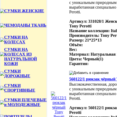
с уникальным природным
выработанная специально 
СУМКИ ЖЕНСКИЕ
Perotti.
Артикул: 331028/1 Женс
ЧЕМОДАНЫ ТКАНЬ
Tony Perotti
Название коллекции: Ital
Производитель: Tony Per
СУМКИ НА
Размер: 21*25*13
КОЛЕСАХ
Объём:
СУМКИ НА
Вес:
КОЛЕСАХ ИЗ
Материал: Натуральная
НАТУРАЛЬНОЙ
Цвета: Черный(1)
КОЖИ
Гарантия:
СУМКИ
ДОРОЖНЫЕ
560122/1 рюкзак чёрный T
Высококачественная, доро
СУМКИ
с уникальным природным
СПОРТИВНЫЕ
выработанная специально 
Perotti.
СУМКИ ПЛЕЧЕВЫЕ
и МОЛОДЕЖНЫЕ
Артикул: 560122/1 рюкз
Perotti
ПОРТПЛЕДЫ