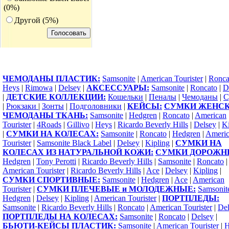
(0%)
Другoй (5%)
ЧЕМОДАНЫ ПЛАСТИК:
Samsonite
|
American Tourister
|
Ronca
Heys
|
Rimowa
|
Delsey
|
АКСЕССУАРЫ:
Samsonite
|
Roncato
|
D
|
ДЕТСКИЕ КОЛЛЕКЦИИ:
Кошельки
|
Пеналы
|
Чемоданы
|
С
|
Рюкзаки
|
Зонты
|
Подголовники
|
КЕЙСЫ:
СУМКИ ЖЕНСК
ЧЕМОДАНЫ ТКАНЬ:
Samsonite
|
Hedgren
|
Roncato
|
American
Tourister
|
4Roads
|
Gillivo
|
Heys
|
Ricardo Beverly Hills
|
Delsey
|
Ki
|
СУМКИ НА КОЛЕСАХ:
Samsonite
|
Roncato
|
Hedgren
|
Ameri
Tourister
|
Samsonite Black Label
|
Delsey
|
Kipling
|
СУМКИ НА
КОЛЕСАХ ИЗ НАТУРАЛЬНОЙ КОЖИ:
СУМКИ ДОРОЖН
Hedgren
|
Tony Perotti
|
Ricardo Beverly Hills
|
Samsonite
|
Roncato
|
American Tourister
|
Ricardo Beverly Hills
|
Ace
|
Delsey
|
Kipling
|
СУМКИ СПОРТИВНЫЕ:
Samsonite
|
Hedgren
|
Ace
|
American
Tourister
|
СУМКИ ПЛЕЧЕВЫЕ и МОЛОДЕЖНЫЕ:
Samsonit
Hedgren
|
Delsey
|
Kipling
|
American Tourister
|
ПОРТПЛЕДЫ:
Samsonite
|
Ricardo Beverly Hills
|
Roncato
|
American Tourister
|
Del
ПОРТПЛЕДЫ НА КОЛЕСАХ:
Samsonite
|
Roncato
|
Delsey
|
БЬЮТИ-КЕЙСЫ ПЛАСТИК:
Samsonite
|
American Tourister
|
H