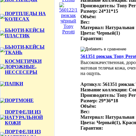
Название коллекции: Ital
Производитель: Tony Per
Размер: 24*31*15
ПОРТПЛЕДЫ НА
Объём:
КОЛЕСАХ
Вес:
Материал: Натуральная
БЬЮТИ-КЕЙСЫ
Цвета: Черный(1)
ПЛАСТИК
Гарантия:
БЬЮТИ-КЕЙСЫ
ТКАНЬ
561351 рюкзак Tony Perot
КОСМЕТИЧКИ
Высококачественная, доро
ДОРОЖНЫЕ,
матовая телячья кожа, оче
НЕССЕСЕРЫ
на ощупь.
ПАПКИ
Артикул: 561351 рюкзак 
Название коллекции: Con
Производитель: Tony Per
ПОРТМОНЕ
Размер: 29*36*18
Объём:
Вес:
ПОРТФЕЛИ ИЗ
Материал: Натуральная
НАТУРАЛЬНОЙ
Цвета: Черный(1), Крас
КОЖИ
Гарантия:
ПОРТФЕЛИ ИЗ