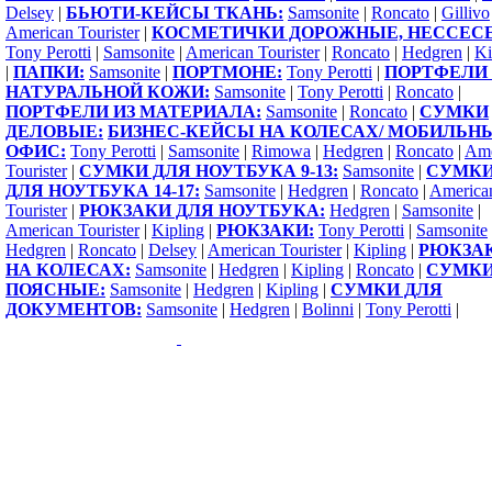
Delsey
|
БЬЮТИ-КЕЙСЫ ТКАНЬ:
Samsonite
|
Roncato
|
Gillivo
American Tourister
|
КОСМЕТИЧКИ ДОРОЖНЫЕ, НЕССЕС
Tony Perotti
|
Samsonite
|
American Tourister
|
Roncato
|
Hedgren
|
Ki
|
ПАПКИ:
Samsonite
|
ПОРТМОНЕ:
Tony Perotti
|
ПОРТФЕЛИ 
НАТУРАЛЬНОЙ КОЖИ:
Samsonite
|
Tony Perotti
|
Roncato
|
ПОРТФЕЛИ ИЗ МАТЕРИАЛА:
Samsonite
|
Roncato
|
СУМКИ
ДЕЛОВЫЕ:
БИЗНЕС-КЕЙСЫ НА КОЛЕСАХ/ МОБИЛЬН
ОФИС:
Tony Perotti
|
Samsonite
|
Rimowa
|
Hedgren
|
Roncato
|
Ame
Tourister
|
СУМКИ ДЛЯ НОУТБУКА 9-13:
Samsonite
|
СУМК
ДЛЯ НОУТБУКА 14-17:
Samsonite
|
Hedgren
|
Roncato
|
America
Tourister
|
РЮКЗАКИ ДЛЯ НОУТБУКА:
Hedgren
|
Samsonite
|
American Tourister
|
Kipling
|
РЮКЗАКИ:
Tony Perotti
|
Samsonite
Hedgren
|
Roncato
|
Delsey
|
American Tourister
|
Kipling
|
РЮКЗА
НА КОЛЕСАХ:
Samsonite
|
Hedgren
|
Kipling
|
Roncato
|
СУМК
ПОЯСНЫЕ:
Samsonite
|
Hedgren
|
Kipling
|
СУМКИ ДЛЯ
ДОКУМЕНТОВ:
Samsonite
|
Hedgren
|
Bolinni
|
Tony Perotti
|
Copyright 2009-2015 ©
1000sumok.ru