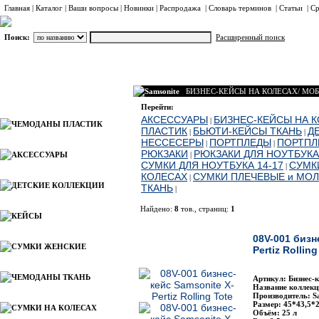
Главная
|
Каталог
|
Ваши вопросы
|
Новинки
|
Распродажа
|
Словарь терминов
|
Статьи
|
Ср
Поиск:
Расширенный поиск
Samsonite
БИЗНЕС-КЕЙСЫ НА КОЛЕСАХ/ МО
Каталог
Перейти:
АКСЕССУАРЫ
БИЗНЕС-КЕЙСЫ НА 
|
ЧЕМОДАНЫ ПЛАСТИК
ПЛАСТИК
БЬЮТИ-КЕЙСЫ ТКАНЬ
Д
|
|
НЕССЕСЕРЫ
ПОРТПЛЕДЫ
ПОРТПЛ
|
|
РЮКЗАКИ
РЮКЗАКИ ДЛЯ НОУТБУКА
АКСЕССУАРЫ
|
СУМКИ ДЛЯ НОУТБУКА 14-17
СУМК
|
КОЛЕСАХ
СУМКИ ПЛЕЧЕВЫЕ и МО
|
ДЕТСКИЕ КОЛЛЕКЦИИ
ТКАНЬ
|
Найдено:
8
тов., страниц:
1
КЕЙСЫ
Фото
Н
08V-001 бизн
СУМКИ ЖЕНСКИЕ
Pertiz Rolling
ЧЕМОДАНЫ ТКАНЬ
Артикул: Бизнес-к
Название коллекци
Производитель: S
Размер: 45*43,5*
СУМКИ НА КОЛЕСАХ
Объём: 25 л