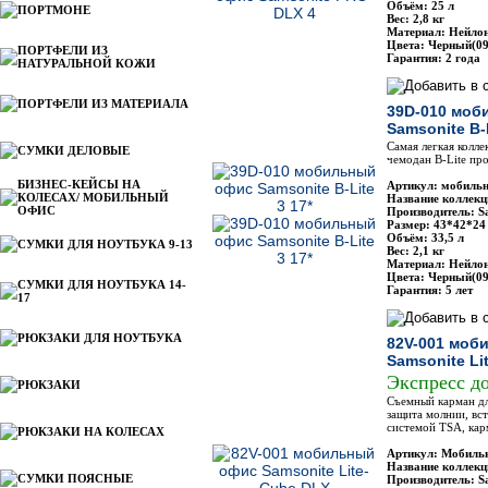
Объём: 25 л
ПОРТМОНЕ
Вес: 2,8 кг
Материал: Нейлон
Цвета: Черный(09
ПОРТФЕЛИ ИЗ
Гарантия: 2 года
НАТУРАЛЬНОЙ КОЖИ
ПОРТФЕЛИ ИЗ МАТЕРИАЛА
39D-010 моб
Samsonite B-L
Самая легкая колле
СУМКИ ДЕЛОВЫЕ
чемодан B-Lite про
БИЗНЕС-КЕЙСЫ НА
Артикул: мобильн
КОЛЕСАХ/ МОБИЛЬНЫЙ
Название коллекци
ОФИС
Производитель: Sa
Размер: 43*42*24
Объём: 33,5 л
СУМКИ ДЛЯ НОУТБУКА 9-13
Вес: 2,1 кг
Материал: Нейлон
Цвета: Черный(09
СУМКИ ДЛЯ НОУТБУКА 14-
Гарантия: 5 лет
17
РЮКЗАКИ ДЛЯ НОУТБУКА
82V-001 моб
Samsonite Li
Экспресс д
РЮКЗАКИ
Cъемный карман дл
защита молнии, вс
системой TSA, кар
РЮКЗАКИ НА КОЛЕСАХ
Артикул: Мобильн
Название коллекц
СУМКИ ПОЯСНЫЕ
Производитель: S