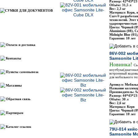
Размер: 42*43*23
Объём: 31,5 л
Вес: 2,3 кг
СУМКИ ДЛЯ ДОКУМЕНТОВ
Материал: Керв, 
Curv® разработа
технологий. Этот 
ударопрочностью 
Цвета: Черный (0
Aluminium (08), С
Информация
Midnight Blue (01
Гарантия: 10 лет
Оплата и доставка
86V-002 моб
Samsonite Lit
Контакты
Новинка!
Cъ
ноутбука(диагонал
Пункты самовывоза
встроенный кодовы
для мобильного те
Артикул: Мобильн
Магазины
Название коллекци
Производитель: S
Размер: 44*43*23
Обратная связь
Объём: 30 л
Вес: 2,6 кг
Материал: Керв
Цвета: Черный (09
Партнерам
Гарантия: 10 лет
Каталог ссылок
79U-014 кейс
Samsonite Mo