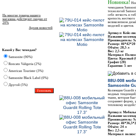
Новинка!
Нов
чемоданов Samsoni
Новости магазина
технологий Samsoni
себе легкость и ги
На многие товары нашего
крепость жесткого
магазина действуют скидки от
великолепном диза
20%
моделей и цветов.
Архив новостей
Артикул: Кейс-пи
Название коллекц
Производитель: S
Опрос
Размер: 46*42*20
Объём: 28,5 л
Какой у Вас чемодан?
Вес: 2,5 кг
Материал: Полиэс
Samsonite (90%)
Цвета: Красный (0
Графит (28)
Roncato Valigeria (2%)
Гарантия: 5 лет
American Tourister (3%)
Samsonite Black Label (0%)
88U-008 моб
Другoй (5%)
Samsonite Gua
Коллекция Guardit
модных тенденций,
ткани, которая быс
сохраняет форму, 
тепловому воздейс
Артикул: Мобильн
Название коллекц
Производитель: S
Размер: 46*36,5*
Объём: 24 л
Вес: 2,5 кг
Материал: полиэс