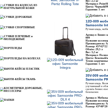
Вес: 2,5 кг
Материал: PointS
СУМКИ НА КОЛЕСАХ ИЗ
Цвета: Черный(09
НАТУРАЛЬНОЙ КОЖИ
Гарантия: 5 лет
СУМКИ ДОРОЖНЫЕ
12D-009 моб
Samsonite In
СУМКИ СПОРТИВНЫЕ
Ручная кладь, моби
Артикул: Бизнес-к
СУМКИ ПЛЕЧЕВЫЕ и
009
МОЛОДЕЖНЫЕ
Название коллекци
Производитель: Sa
Размер: 45*42*22
ПОРТПЛЕДЫ
Объём: 29,5 л
Вес: 3,2 кг
Материал: Полиэст
Цвета: Бежевый/к
ПОРТПЛЕДЫ НА КОЛЕСАХ
Темно-коричневый
Гарантия: 5 лет
БЬЮТИ-КЕЙСЫ ПЛАСТИК
35V-009 моб
Samsonite P
БЬЮТИ-КЕЙСЫ ТКАНЬ
Ручная кладь. Колл
улучшенный и обл
КОСМЕТИЧКИ ДОРОЖНЫЕ,
сделать бизнес-по
НЕССЕСЕРЫ
безопаснее.
Артикул: Мобильн
ПАПКИ
Название коллекц
Производитель: Sa
Размер: 43*40*20