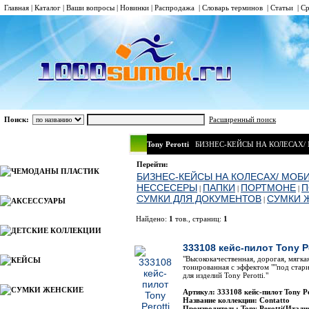
Главная
|
Каталог
|
Ваши вопросы
|
Новинки
|
Распродажа
|
Словарь терминов
|
Статьи
|
Ср
Поиск:
Расширенный поиск
Tony Perotti
БИЗНЕС-КЕЙСЫ НА КОЛЕСАХ
Каталог
Перейти:
ЧЕМОДАНЫ ПЛАСТИК
БИЗНЕС-КЕЙСЫ НА КОЛЕСАХ/ МОБ
НЕССЕСЕРЫ
ПАПКИ
ПОРТМОНЕ
П
|
|
|
СУМКИ ДЛЯ ДОКУМЕНТОВ
СУМКИ 
|
АКСЕССУАРЫ
Найдено:
1
тов., страниц:
1
ДЕТСКИЕ КОЛЛЕКЦИИ
Фото
Наименов
333108 кейс-пилот Tony Pe
"Высококачественная, дорогая, мягка
КЕЙСЫ
тонированная с эффектом ""под стар
для изделий Tony Perotti."
СУМКИ ЖЕНСКИЕ
Артикул: 333108 кейс-пилот Tony Pe
Название коллекции: Contatto
Производитель: Tony Perotti(Итали