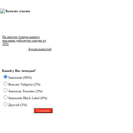
Каталог ссылок
Новости магазина
На многие товары нашего
магазина действуют скидки от
20%
Архив новостей
Опрос
Какой у Вас чемодан?
Samsonite (90%)
Roncato Valigeria (2%)
American Tourister (3%)
Samsonite Black Label (0%)
Другoй (5%)