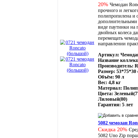
20%
Чемодан Ronc
прочного и легког
полипропилена и 
дополнительными 
виде паутинки на 
двойных колеса д
перемещать чемод
направлении практ
Артикул: Чемодан
Название коллекц
Производитель: R
Размер: 53*75*30
Объём: 90 л
Вес: 4,8 кг
Материал: Полип
Цвета: Зеленый(7
Лиловый(80)
Гарантия: 5 лет
5082 чемодан Ronc
Скидка 20%
Сре
5082 Uno Zip пор