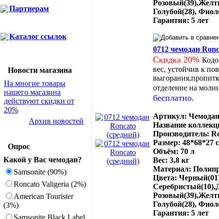
Розовый(39),Желт
Партнерам
Голубой(28), Фиол
Гарантия: 5 лет
Каталог ссылок
0712 чемодан Ronc
Скидка 20%
Кодо
вес, устойчив к по
Новости магазина
выгорания,пропитка
На многие товары
отделение на молн
нашего магазина
бесплатно.
действуют скидки от
20%
Артикул: Чемодан
Архив новостей
Название коллекци
Производитель: Ro
Размер: 48*68*27 
Опрос
Объём: 70 л
Какой у Вас чемодан?
Вес: 3,8 кг
Материал: Полип
Samsonite (90%)
Цвета: Черный(01)
Roncato Valigeria (2%)
Серебристый(10),Д
Розовый(39),Желт
American Tourister
Голубой(28), Фиол
(3%)
Гарантия: 5 лет
Samsonite Black Label