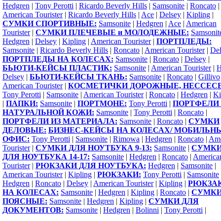
Hedgren
|
Tony Perotti
|
Ricardo Beverly Hills
|
Samsonite
|
Roncato
|
American Tourister
|
Ricardo Beverly Hills
|
Ace
|
Delsey
|
Kipling
|
СУМКИ СПОРТИВНЫЕ:
Samsonite
|
Hedgren
|
Ace
|
American
Tourister
|
СУМКИ ПЛЕЧЕВЫЕ и МОЛОДЕЖНЫЕ:
Samsonit
Hedgren
|
Delsey
|
Kipling
|
American Tourister
|
ПОРТПЛЕДЫ:
Samsonite
|
Ricardo Beverly Hills
|
Roncato
|
American Tourister
|
Del
ПОРТПЛЕДЫ НА КОЛЕСАХ:
Samsonite
|
Roncato
|
Delsey
|
БЬЮТИ-КЕЙСЫ ПЛАСТИК:
Samsonite
|
American Tourister
|
H
Delsey
|
БЬЮТИ-КЕЙСЫ ТКАНЬ:
Samsonite
|
Roncato
|
Gillivo
American Tourister
|
КОСМЕТИЧКИ ДОРОЖНЫЕ, НЕССЕС
Tony Perotti
|
Samsonite
|
American Tourister
|
Roncato
|
Hedgren
|
Ki
|
ПАПКИ:
Samsonite
|
ПОРТМОНЕ:
Tony Perotti
|
ПОРТФЕЛИ 
НАТУРАЛЬНОЙ КОЖИ:
Samsonite
|
Tony Perotti
|
Roncato
|
ПОРТФЕЛИ ИЗ МАТЕРИАЛА:
Samsonite
|
Roncato
|
СУМКИ
ДЕЛОВЫЕ:
БИЗНЕС-КЕЙСЫ НА КОЛЕСАХ/ МОБИЛЬН
ОФИС:
Tony Perotti
|
Samsonite
|
Rimowa
|
Hedgren
|
Roncato
|
Ame
Tourister
|
СУМКИ ДЛЯ НОУТБУКА 9-13:
Samsonite
|
СУМК
ДЛЯ НОУТБУКА 14-17:
Samsonite
|
Hedgren
|
Roncato
|
America
Tourister
|
РЮКЗАКИ ДЛЯ НОУТБУКА:
Hedgren
|
Samsonite
|
American Tourister
|
Kipling
|
РЮКЗАКИ:
Tony Perotti
|
Samsonite
Hedgren
|
Roncato
|
Delsey
|
American Tourister
|
Kipling
|
РЮКЗА
НА КОЛЕСАХ:
Samsonite
|
Hedgren
|
Kipling
|
Roncato
|
СУМК
ПОЯСНЫЕ:
Samsonite
|
Hedgren
|
Kipling
|
СУМКИ ДЛЯ
ДОКУМЕНТОВ:
Samsonite
|
Hedgren
|
Bolinni
|
Tony Perotti
|