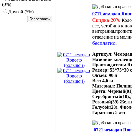
(0%)
Другoй (5%)
0711 чемодан Ronc
Скидка 20%
Кодо
вес, устойчив к по
выгорания,пропитка
отделение на молн
бесплатно.
Артикул: Чемодан
Название коллекци
Производитель: Ro
Размер: 53*75*30 
Объём: 90 л
Вес: 4,6 кг
Материал: Полип
Цвета: Черный(01)
Серебристый(10),Д
Розовый(39),Желт
Голубой(28), Фиол
Гарантия: 5 лет
0721 чемодан Ron