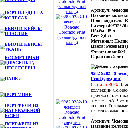
Артикул: Чемодан
ПОРТПЛЕДЫ НА
Название коллекц
КОЛЕСАХ
Производитель: R
Размер: 40*55*20
БЬЮТИ-КЕЙСЫ
Объём: 35 л
ПЛАСТИК
Вес: 2,6 кг
Материал: Полик
БЬЮТИ-КЕЙСЫ
Цвета: Розовый (1
ТКАНЬ
Фиолетовый(99)
Гарантия: 5 лет
КОСМЕТИЧКИ
ДОРОЖНЫЕ,
НЕССЕСЕРЫ
9282 9282-19 чемо
Print (средний)
ПАПКИ
Скидка 30%
Чемо
коллекции Colorado
ПОРТМОНЕ
прочного пластик
замком TSA. Чемод
ПОРТФЕЛИ ИЗ
оснащен боковыми
НАТУРАЛЬНОЙ
пластиковыми но
КОЖИ
Артикул: Чемодан
ПОРТФЕЛИ ИЗ
Название коллекц