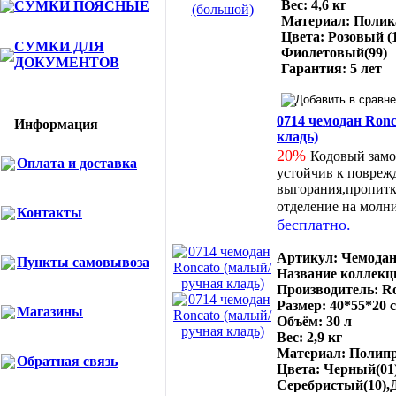
Вес: 4,6 кг
СУМКИ ПОЯСНЫЕ
Материал: Полик
Цвета: Розовый (1
СУМКИ ДЛЯ
Фиолетовый(99)
ДОКУМЕНТОВ
Гарантия: 5 лет
0714 чемодан Ron
Информация
кладь)
20%
Кодовый замо
Оплата и доставка
устойчив к повреж
выгорания,пропитка
отделение на молн
Контакты
бесплатно.
Артикул: Чемодан
Пункты самовывоза
Название коллекци
Производитель: Ro
Размер: 40*55*20 
Магазины
Объём: 30 л
Вес: 2,9 кг
Материал: Полип
Обратная связь
Цвета: Черный(01)
Серебристый(10),Д