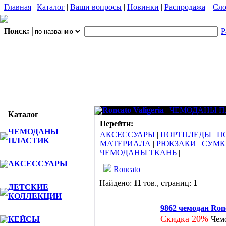
Главная
|
Каталог
|
Ваши вопросы
|
Новинки
|
Распродажа
|
Сло
Поиск:
Р
Roncato Valigeria
ЧЕМОДАНЫ П
Каталог
Перейти:
ЧЕМОДАНЫ
АКСЕССУАРЫ
|
ПОРТПЛЕДЫ
|
П
ПЛАСТИК
МАТЕРИАЛА
|
РЮКЗАКИ
|
СУМК
ЧЕМОДАНЫ ТКАНЬ
|
АКСЕССУАРЫ
Roncato
Найдено:
11
тов., страниц:
1
ДЕТСКИЕ
КОЛЛЕКЦИИ
Фото
Наим
9862 чемодан Ronc
Скидка 20%
КЕЙСЫ
Чем