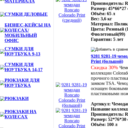
МАТЕРИАЛА
Производитель: R
Размер: 45*66*27
Объём: 65 л
СУМКИ ДЕЛОВЫЕ
Вес: 3,6 кг
Материал: Полик
БИЗНЕС-КЕЙСЫ НА
Цвета: Розовый (1
КОЛЕСАХ/
Фиолетовый(99)
МОБИЛЬНЫЙ
Гарантия: 5 лет
ОФИС
СУМКИ ДЛЯ
НОУТБУКА 9-13
9281 9281-19 чемо
Print (большой)
СУМКИ ДЛЯ
Скидка 30%
Чемо
НОУТБУКА 14-17
коллекции Colorado
прочного пластик
РЮКЗАКИ ДЛЯ
замком TSA. Чемод
НОУТБУКА
оснащен боковыми
пластиковыми но
РЮКЗАКИ
Артикул: Чемодан
Название коллекц
РЮКЗАКИ НА
Производитель: R
КОЛЕСАХ
Размер: 52*76*30
Объём: 100 л