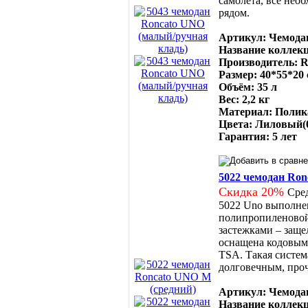
самолета, все нео
рядом.
Артикул: Чемодан
Название коллек
Производитель: R
Размер: 40*55*20
Объём: 35 л
Вес: 2,2 кг
Материал: Полик
Цвета: Лиловый(0
Гарантия: 5 лет
5022 чемодан Ron
Скидка 20%
Сре
5022 Uno выполне
полипропиленовой
застежками – заще
оснащена кодовым
TSA. Такая систем
долговечным, про
Артикул: Чемодан
Название коллек