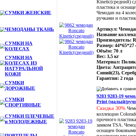
Kinetic(средний) с
пластика и оснащ
СУМКИ ЖЕНСКИЕ
Чемодан на 4 кол
ручками и пласти
Артикул: Чемодан
ЧЕМОДАНЫ ТКАНЬ
Название коллекц
Производитель: R
СУМКИ НА
Размер: 44*65*27
КОЛЕСАХ
Объём: 70 л
Вес: 3,5 кг
СУМКИ НА
Материал: Полик
КОЛЕСАХ ИЗ
Цвета: Антрацито
НАТУРАЛЬНОЙ
Синий(23), Сереб
КОЖИ
Гарантия: 2 года
СУМКИ
ДОРОЖНЫЕ
9283 9283-19 чемо
СУМКИ
Print (малый/руч
СПОРТИВНЫЕ
Скидка 30%
Чемо
коллекции Colorado
СУМКИ ПЛЕЧЕВЫЕ
прочного пластик
и МОЛОДЕЖНЫЕ
замком TSA. Чемод
оснащен боковыми
ПОРТПЛЕДЫ
пластиковыми но