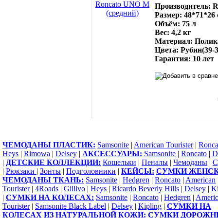
Производитель: R
Размер: 48*71*26
Объём: 75 л
Вес: 4,2 кг
Материал: Полик
Цвета: Рубин(39-3
Гарантия: 10 лет
ЧЕМОДАНЫ ПЛАСТИК:
Samsonite
|
American Tourister
|
Ronca
Heys
|
Rimowa
|
Delsey
|
АКСЕССУАРЫ:
Samsonite
|
Roncato
|
D
|
ДЕТСКИЕ КОЛЛЕКЦИИ:
Кошельки
|
Пеналы
|
Чемоданы
|
С
|
Рюкзаки
|
Зонты
|
Подголовники
|
КЕЙСЫ:
СУМКИ ЖЕНСК
ЧЕМОДАНЫ ТКАНЬ:
Samsonite
|
Hedgren
|
Roncato
|
American
Tourister
|
4Roads
|
Gillivo
|
Heys
|
Ricardo Beverly Hills
|
Delsey
|
Ki
|
СУМКИ НА КОЛЕСАХ:
Samsonite
|
Roncato
|
Hedgren
|
Ameri
Tourister
|
Samsonite Black Label
|
Delsey
|
Kipling
|
СУМКИ НА
КОЛЕСАХ ИЗ НАТУРАЛЬНОЙ КОЖИ:
СУМКИ ДОРОЖН