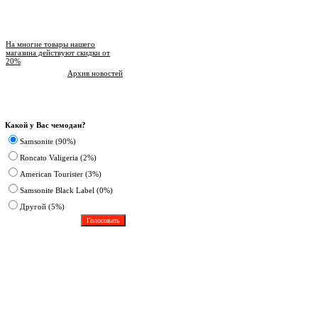
Новости магазина
На многие товары нашего
магазина действуют скидки от
20%
Архив новостей
Опрос
Какой у Вас чемодан?
Samsonite (90%)
Roncato Valigeria (2%)
American Tourister (3%)
Samsonite Black Label (0%)
Другoй (5%)