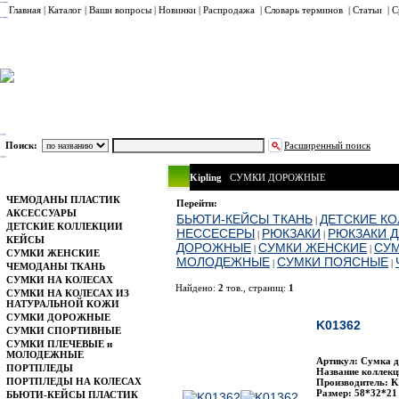
Главная
|
Каталог
|
Ваши вопросы
|
Новинки
|
Распродажа
|
Словарь терминов
|
Статьи
|
С
Поиск:
Расширенный поиск
Kipling
СУМКИ ДОРОЖНЫЕ
Каталог
ЧЕМОДАНЫ ПЛАСТИК
Перейти:
АКСЕССУАРЫ
БЬЮТИ-КЕЙСЫ ТКАНЬ
ДЕТСКИЕ К
|
ДЕТСКИЕ КОЛЛЕКЦИИ
НЕССЕСЕРЫ
РЮКЗАКИ
РЮКЗАКИ Д
|
|
КЕЙСЫ
ДОРОЖНЫЕ
СУМКИ ЖЕНСКИЕ
СУМ
|
|
СУМКИ ЖЕНСКИЕ
МОЛОДЕЖНЫЕ
СУМКИ ПОЯСНЫЕ
|
|
ЧЕМОДАНЫ ТКАНЬ
СУМКИ НА КОЛЕСАХ
Найдено:
2
тов., страниц:
1
СУМКИ НА КОЛЕСАХ ИЗ
НАТУРАЛЬНОЙ КОЖИ
Фото
На
СУМКИ ДОРОЖНЫЕ
K01362
СУМКИ СПОРТИВНЫЕ
СУМКИ ПЛЕЧЕВЫЕ и
МОЛОДЕЖНЫЕ
Артикул: Сумка д
ПОРТПЛЕДЫ
Название коллекци
ПОРТПЛЕДЫ НА КОЛЕСАХ
Производитель: Ki
Размер: 58*32*21
БЬЮТИ-КЕЙСЫ ПЛАСТИК