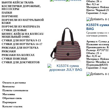
Объём: 26 л
БЬЮТИ-КЕЙСЫ ТКАНЬ
Вес: 0,5 кг
КОСМЕТИЧКИ ДОРОЖНЫЕ,
Материал: Нейло
НЕССЕСЕРЫ
Цвета: Черный (3
ПАПКИ
Гарантия: 2 года
ПОРТМОНЕ
ПОРТФЕЛИ ИЗ НАТУРАЛЬНОЙ
КОЖИ
K15374 cумк
ПОРТФЕЛИ ИЗ МАТЕРИАЛА
BAG
СУМКИ ДЕЛОВЫЕ
Средняя сумка со
БИЗНЕС-КЕЙСЫ НА КОЛЕСАХ/
плечевым ремнем.
МОБИЛЬНЫЙ ОФИС
СУМКИ ДЛЯ НОУТБУКА 9-13
Артикул: Сумка д
СУМКИ ДЛЯ НОУТБУКА 14-17
Название коллекци
Производитель: Ki
РЮКЗАКИ ДЛЯ НОУТБУКА
Размер: 45*31*22
РЮКЗАКИ
Объём: 21 л
РЮКЗАКИ НА КОЛЕСАХ
Вес: 0,35 кг
СУМКИ ПОЯСНЫЕ
Материал: Нейло
Цвета: Мозайка м
СУМКИ ДЛЯ ДОКУМЕНТОВ
Пурпурный(02О)
Гарантия: 2 года
Информация
Оплата и доставка
Контакты
Пункты самовывоза
Магазины
Обратная связь
Партнерам
Каталог ссылок