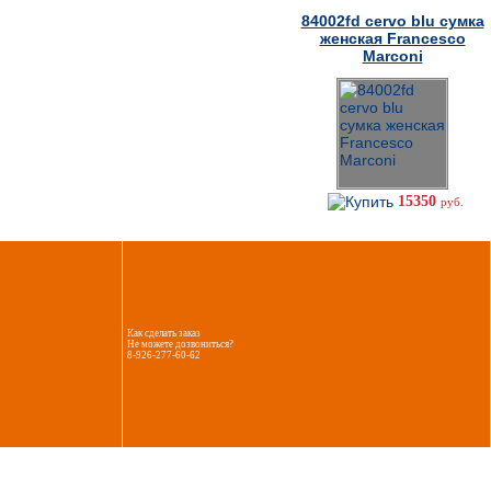
84002fd cervo blu сумка
женская Francesco
Marconi
15350
руб.
Как сделать заказ
Не можете дозвониться?
8-926-277-60-62
Создание интернет магазина: shop-inet.ru