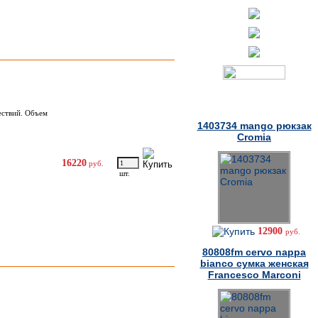
Товары дня
ествий. Объем
1403734 mango рюкзак
Cromia
16220
руб.
шт.
12900
руб.
80808fm cervo nappa
bianco сумка женская
Francesco Marconi