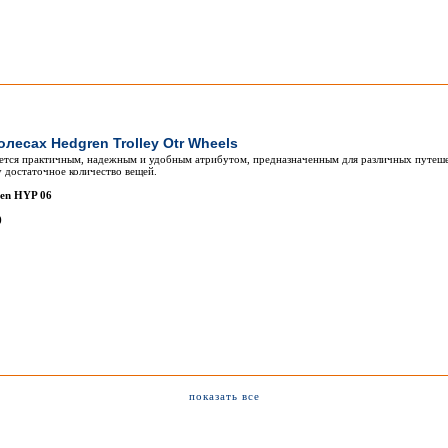
олесах Hedgren Trolley Otr Wheels
ется практичным, надежным и удобным атрибутом, предназначенным для различных путеш
у достаточное количество вещей.
ren HYP 06
)
показать все