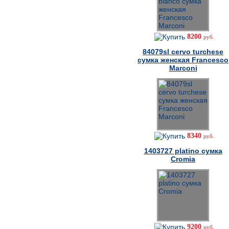
8200
руб.
84079sl cervo turchese
сумка женская Francesco
Marconi
8340
руб.
1403727 platino сумка
Cromia
9200
руб.