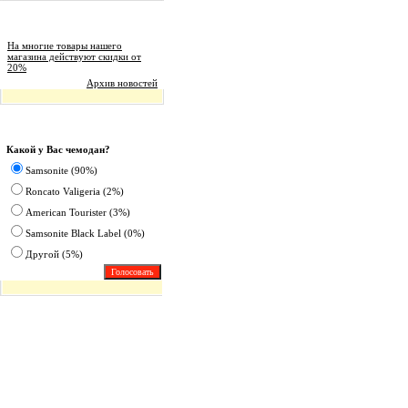
Новости магазина
На многие товары нашего
магазина действуют скидки от
20%
Архив новостей
Опрос
Какой у Вас чемодан?
Samsonite (90%)
Roncato Valigeria (2%)
American Tourister (3%)
Samsonite Black Label (0%)
Другoй (5%)