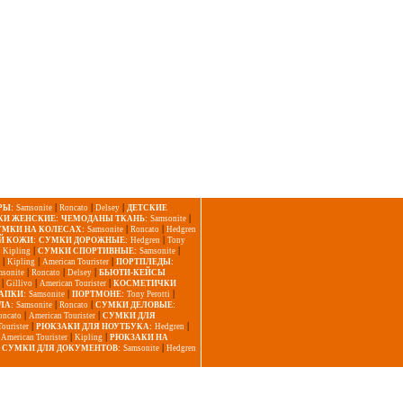
|
|
|
РЫ:
Samsonite
Roncato
Delsey
ДЕТСКИЕ
|
И ЖЕНСКИЕ:
ЧЕМОДАНЫ ТКАНЬ:
Samsonite
|
|
УМКИ НА КОЛЕСАХ:
Samsonite
Roncato
Hedgren
|
Й КОЖИ:
СУМКИ ДОРОЖНЫЕ:
Hedgren
Tony
|
|
|
Kipling
СУМКИ СПОРТИВНЫЕ:
Samsonite
|
|
|
Kipling
American Tourister
ПОРТПЛЕДЫ:
|
|
|
msonite
Roncato
Delsey
БЬЮТИ-КЕЙСЫ
|
|
|
Gillivo
American Tourister
КОСМЕТИЧКИ
|
|
АПКИ:
Samsonite
ПОРТМОНЕ:
Tony Perotti
|
|
ЛА:
Samsonite
Roncato
СУМКИ ДЕЛОВЫЕ:
|
|
oncato
American Tourister
СУМКИ ДЛЯ
|
|
ourister
РЮКЗАКИ ДЛЯ НОУТБУКА:
Hedgren
|
|
|
American Tourister
Kipling
РЮКЗАКИ НА
|
|
СУМКИ ДЛЯ ДОКУМЕНТОВ:
Samsonite
Hedgren