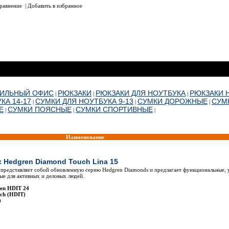
равнение
|
Добавить в избранное
БИЛЬНЫЙ ОФИС
РЮКЗАКИ
РЮКЗАКИ ДЛЯ НОУТБУКА
РЮКЗАКИ 
|
|
|
КА 14-17
СУМКИ ДЛЯ НОУТБУКА 9-13
СУМКИ ДОРОЖНЫЕ
СУМ
|
|
|
Е
СУМКИ ПОЯСНЫЕ
СУМКИ СПОРТИВНЫЕ
|
|
|
Наименование
х Hedgren Diamond Touch Lina 15
 представляет собой обновленную серию Hedgren Diamonds и предлагает функциональные, 
ые для активных и деловых людей.
ren HDIT 24
ch (HDIT)
)