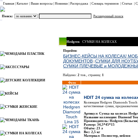
Главная
|
Каталог
|
Ваши вопросы
|
Новинки
|
Распродажа
|
Словарь терминов
|
Статьи
|
С
Поиск:
Расширенный поиск
Hedgren
СУМКИ НА КОЛЕСАХ
Каталог
Перейти:
ЧЕМОДАНЫ ПЛАСТИК
БИЗНЕС-КЕЙСЫ НА КОЛЕСАХ/ МО
ДОКУМЕНТОВ
СУМКИ ДЛЯ НОУТБУ
|
СУМКИ ПЛЕЧЕВЫЕ и МОЛОДЕЖНЫ
АКСЕССУАРЫ
Найдено:
2
тов., страниц:
1
ДЕТСКИЕ КОЛЛЕКЦИИ
Фото
КЕЙСЫ
HDIT 24 сумка на колеса
Коллекция Hedgren Diamonds Touch
качественные сумки, предназначенн
СУМКИ ЖЕНСКИЕ
Артикул: Сумка на колесах Hedg
Название коллекции: Diamond Tou
ЧЕМОДАНЫ ТКАНЬ
Производитель: Hedgren (Бельгия
Размер: 34,5*45*15
Объём: 23 л
Вес: 2,5 кг
СУМКИ НА КОЛЕСАХ
Материал: Полиэстер, нейлон