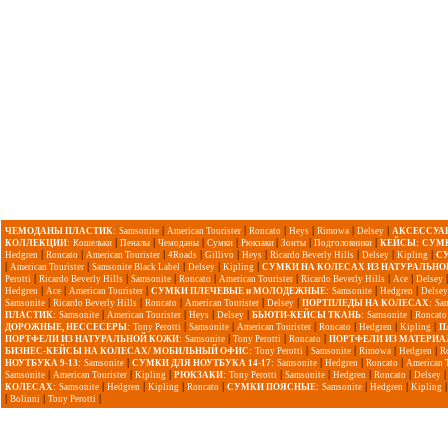
|
|
|
|
|
|
ЧЕМОДАНЫ ПЛАСТИК:
Samsonite
American Tourister
Roncato
Heys
Rimowa
Delsey
АКСЕССУА
|
|
|
|
|
|
|
КОЛЛЕКЦИИ:
Кошельки
Пеналы
Чемоданы
Сумки
Рюкзаки
Зонты
Подголовники
КЕЙСЫ:
СУМК
|
|
|
|
|
|
|
|
|
Hedgren
Roncato
American Tourister
4Roads
Gillivo
Heys
Ricardo Beverly Hills
Delsey
Kipling
С
|
|
|
|
|
American Tourister
Samsonite Black Label
Delsey
Kipling
СУМКИ НА КОЛЕСАХ ИЗ НАТУРАЛЬНО
|
|
|
|
|
|
|
Perotti
Ricardo Beverly Hills
Samsonite
Roncato
American Tourister
Ricardo Beverly Hills
Ace
Delsey
|
|
|
|
|
Hedgren
Ace
American Tourister
СУМКИ ПЛЕЧЕВЫЕ и МОЛОДЕЖНЫЕ:
Samsonite
Hedgren
Delsey
|
|
|
|
|
Samsonite
Ricardo Beverly Hills
Roncato
American Tourister
Delsey
ПОРТПЛЕДЫ НА КОЛЕСАХ:
Sa
|
|
|
|
|
ПЛАСТИК:
Samsonite
American Tourister
Heys
Delsey
БЬЮТИ-КЕЙСЫ ТКАНЬ:
Samsonite
Roncato
|
|
|
|
|
|
ДОРОЖНЫЕ, НЕССЕСЕРЫ:
Tony Perotti
Samsonite
American Tourister
Roncato
Hedgren
Kipling
П
|
|
|
ПОРТФЕЛИ ИЗ НАТУРАЛЬНОЙ КОЖИ:
Samsonite
Tony Perotti
Roncato
ПОРТФЕЛИ ИЗ МАТЕРИА
|
|
|
|
БИЗНЕС-КЕЙСЫ НА КОЛЕСАХ/ МОБИЛЬНЫЙ ОФИС:
Tony Perotti
Samsonite
Rimowa
Hedgren
R
|
|
|
|
НОУТБУКА 9-13:
Samsonite
СУМКИ ДЛЯ НОУТБУКА 14-17:
Samsonite
Hedgren
Roncato
American T
|
|
|
|
|
|
|
Samsonite
American Tourister
Kipling
РЮКЗАКИ:
Tony Perotti
Samsonite
Hedgren
Roncato
Delsey
|
|
|
|
|
|
КОЛЕСАХ:
Samsonite
Hedgren
Kipling
Roncato
СУМКИ ПОЯСНЫЕ:
Samsonite
Hedgren
Kipling
|
|
|
Bolinni
Tony Perotti
Copyright 2009-2015 ©
1000sumok.ru