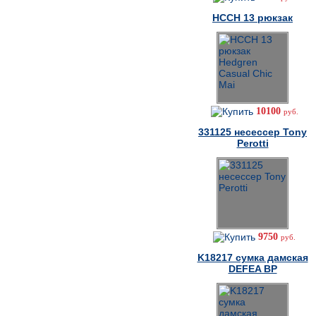
HCCH 13 рюкзак
10100
руб.
331125 несессер Tony
Perotti
9750
руб.
K18217 cумка дамская
DEFEA BP