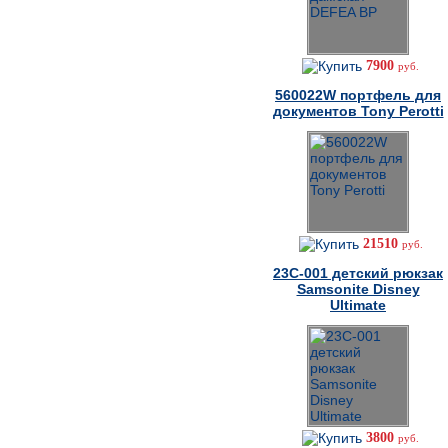
7900
руб.
560022W портфель для
документов Tony Perotti
21510
руб.
23C-001 детский рюкзак
Samsonite Disney
Ultimate
3800
руб.