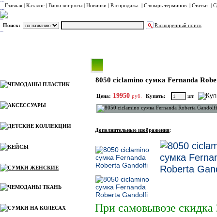
Главная
|
Каталог
|
Ваши вопросы
|
Новинки
|
Распродажа
|
Словарь терминов
|
Статьи
|
С
Поиск:
Расширенный поиск
СУМКИ ЖЕНСКИЕ
Каталог
8050 ciclamino сумка Fernanda Robe
ЧЕМОДАНЫ ПЛАСТИК
19950
Цена:
руб.
Купить:
шт.
АКСЕССУАРЫ
ДЕТСКИЕ КОЛЛЕКЦИИ
Дополнительные изображения
:
КЕЙСЫ
СУМКИ ЖЕНСКИЕ
ЧЕМОДАНЫ ТКАНЬ
При самовывозе скидка
СУМКИ НА КОЛЕСАХ