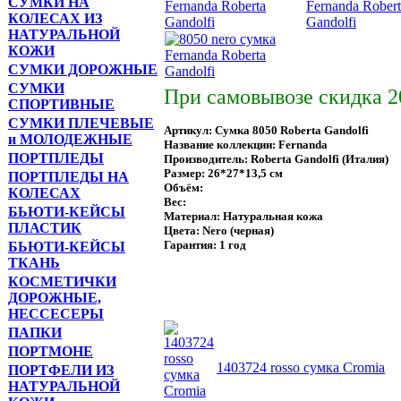
СУМКИ НА
КОЛЕСАХ ИЗ
НАТУРАЛЬНОЙ
КОЖИ
СУМКИ ДОРОЖНЫЕ
СУМКИ
При самовывозе скидка 
СПОРТИВНЫЕ
СУМКИ ПЛЕЧЕВЫЕ
Артикул: Сумка 8050 Roberta Gandolfi
и МОЛОДЕЖНЫЕ
Название коллекции: Fernanda
ПОРТПЛЕДЫ
Производитель: Roberta Gandolfi (Италия)
Размер: 26*27*13,5 см
ПОРТПЛЕДЫ НА
Объём:
КОЛЕСАХ
Вес:
БЬЮТИ-КЕЙСЫ
Материал: Натуральная кожа
ПЛАСТИК
Цвета: Nero (черная)
Гарантия: 1 год
БЬЮТИ-КЕЙСЫ
ТКАНЬ
КОСМЕТИЧКИ
ДОРОЖНЫЕ,
Ближайшие по цене товары данно
НЕССЕСЕРЫ
ПАПКИ
ПОРТМОНЕ
1403724 rosso сумка Cromia
ПОРТФЕЛИ ИЗ
НАТУРАЛЬНОЙ