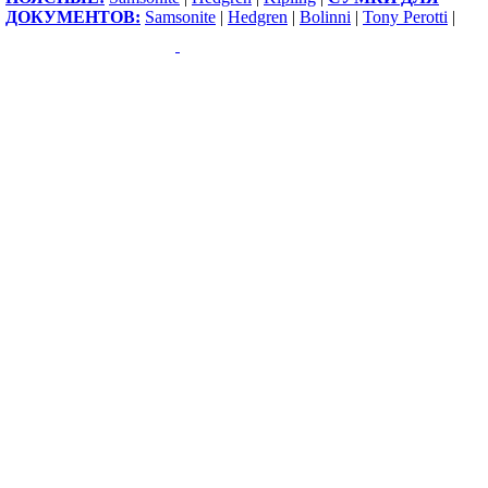
ДОКУМЕНТОВ:
Samsonite
|
Hedgren
|
Bolinni
|
Tony Perotti
|
Copyright 2009-2015 ©
1000sumok.ru