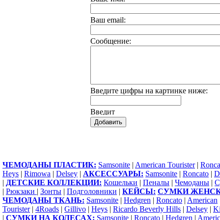
Ваш еmail:
Сообщение:
Введите цифры на картинке ниже:
ЧЕМОДАНЫ ПЛАСТИК:
Samsonite
|
American Tourister
|
Ronca
Heys
|
Rimowa
|
Delsey
|
АКСЕССУАРЫ:
Samsonite
|
Roncato
|
D
|
ДЕТСКИЕ КОЛЛЕКЦИИ:
Кошельки
|
Пеналы
|
Чемоданы
|
С
|
Рюкзаки
|
Зонты
|
Подголовники
|
КЕЙСЫ:
СУМКИ ЖЕНСК
ЧЕМОДАНЫ ТКАНЬ:
Samsonite
|
Hedgren
|
Roncato
|
American
Tourister
|
4Roads
|
Gillivo
|
Heys
|
Ricardo Beverly Hills
|
Delsey
|
Ki
|
СУМКИ НА КОЛЕСАХ:
Samsonite
|
Roncato
|
Hedgren
|
Ameri