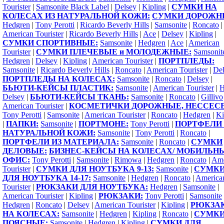
Tourister
|
Samsonite Black Label
|
Delsey
|
Kipling
|
СУМКИ НА
КОЛЕСАХ ИЗ НАТУРАЛЬНОЙ КОЖИ:
СУМКИ ДОРОЖН
Hedgren
|
Tony Perotti
|
Ricardo Beverly Hills
|
Samsonite
|
Roncato
|
American Tourister
|
Ricardo Beverly Hills
|
Ace
|
Delsey
|
Kipling
|
СУМКИ СПОРТИВНЫЕ:
Samsonite
|
Hedgren
|
Ace
|
American
Tourister
|
СУМКИ ПЛЕЧЕВЫЕ и МОЛОДЕЖНЫЕ:
Samsonit
Hedgren
|
Delsey
|
Kipling
|
American Tourister
|
ПОРТПЛЕДЫ:
Samsonite
|
Ricardo Beverly Hills
|
Roncato
|
American Tourister
|
Del
ПОРТПЛЕДЫ НА КОЛЕСАХ:
Samsonite
|
Roncato
|
Delsey
|
БЬЮТИ-КЕЙСЫ ПЛАСТИК:
Samsonite
|
American Tourister
|
H
Delsey
|
БЬЮТИ-КЕЙСЫ ТКАНЬ:
Samsonite
|
Roncato
|
Gillivo
American Tourister
|
КОСМЕТИЧКИ ДОРОЖНЫЕ, НЕССЕС
Tony Perotti
|
Samsonite
|
American Tourister
|
Roncato
|
Hedgren
|
Ki
|
ПАПКИ:
Samsonite
|
ПОРТМОНЕ:
Tony Perotti
|
ПОРТФЕЛИ 
НАТУРАЛЬНОЙ КОЖИ:
Samsonite
|
Tony Perotti
|
Roncato
|
ПОРТФЕЛИ ИЗ МАТЕРИАЛА:
Samsonite
|
Roncato
|
СУМКИ
ДЕЛОВЫЕ:
БИЗНЕС-КЕЙСЫ НА КОЛЕСАХ/ МОБИЛЬН
ОФИС:
Tony Perotti
|
Samsonite
|
Rimowa
|
Hedgren
|
Roncato
|
Ame
Tourister
|
СУМКИ ДЛЯ НОУТБУКА 9-13:
Samsonite
|
СУМК
ДЛЯ НОУТБУКА 14-17:
Samsonite
|
Hedgren
|
Roncato
|
America
Tourister
|
РЮКЗАКИ ДЛЯ НОУТБУКА:
Hedgren
|
Samsonite
|
American Tourister
|
Kipling
|
РЮКЗАКИ:
Tony Perotti
|
Samsonite
Hedgren
|
Roncato
|
Delsey
|
American Tourister
|
Kipling
|
РЮКЗА
НА КОЛЕСАХ:
Samsonite
|
Hedgren
|
Kipling
|
Roncato
|
СУМК
ПОЯСНЫЕ:
Samsonite
|
Hedgren
|
Kipling
|
СУМКИ ДЛЯ