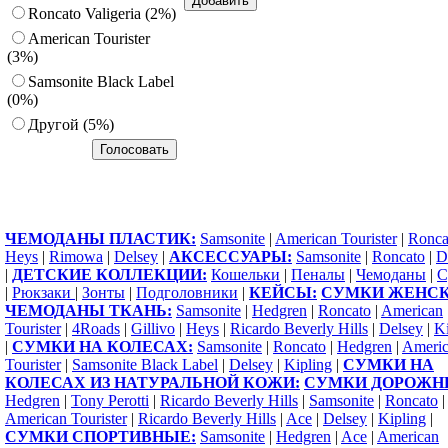
Roncato Valigeria (2%)
American Tourister
(3%)
Samsonite Black Label
(0%)
Другoй (5%)
ЧЕМОДАНЫ ПЛАСТИК:
Samsonite
|
American Tourister
|
Ronca
Heys
|
Rimowa
|
Delsey
|
АКСЕССУАРЫ:
Samsonite
|
Roncato
|
D
|
ДЕТСКИЕ КОЛЛЕКЦИИ:
Кошельки
|
Пеналы
|
Чемоданы
|
С
|
Рюкзаки
|
Зонты
|
Подголовники
|
КЕЙСЫ:
СУМКИ ЖЕНСК
ЧЕМОДАНЫ ТКАНЬ:
Samsonite
|
Hedgren
|
Roncato
|
American
Tourister
|
4Roads
|
Gillivo
|
Heys
|
Ricardo Beverly Hills
|
Delsey
|
Ki
|
СУМКИ НА КОЛЕСАХ:
Samsonite
|
Roncato
|
Hedgren
|
Ameri
Tourister
|
Samsonite Black Label
|
Delsey
|
Kipling
|
СУМКИ НА
КОЛЕСАХ ИЗ НАТУРАЛЬНОЙ КОЖИ:
СУМКИ ДОРОЖН
Hedgren
|
Tony Perotti
|
Ricardo Beverly Hills
|
Samsonite
|
Roncato
|
American Tourister
|
Ricardo Beverly Hills
|
Ace
|
Delsey
|
Kipling
|
СУМКИ СПОРТИВНЫЕ:
Samsonite
|
Hedgren
|
Ace
|
American