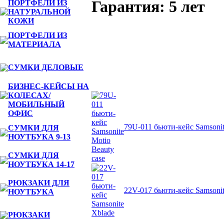
Гарантия: 5 лет
ПОРТФЕЛИ ИЗ
НАТУРАЛЬНОЙ
КОЖИ
ПОРТФЕЛИ ИЗ
МАТЕРИАЛА
СУМКИ ДЕЛОВЫЕ
БИЗНЕС-КЕЙСЫ НА
Ближайшие по цене товары данно
КОЛЕСАХ/
МОБИЛЬНЫЙ
ОФИС
79U-011 бьюти-кейс Samsonit
СУМКИ ДЛЯ
НОУТБУКА 9-13
СУМКИ ДЛЯ
НОУТБУКА 14-17
РЮКЗАКИ ДЛЯ
22V-017 бьюти-кейс Samsonit
НОУТБУКА
РЮКЗАКИ