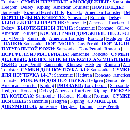
Tourister
|
СУМКИ ПЛЕЧЕВЫЕ и МОЛОДЕЖНЫЕ:
Samsonit
Hedgren
|
Delsey
|
Kipling
|
American Tourister
|
ПОРТПЛЕДЫ:
Samsonite
|
Ricardo Beverly Hills
|
Roncato
|
American Tourister
|
Del
ПОРТПЛЕДЫ НА КОЛЕСАХ:
Samsonite
|
Roncato
|
Delsey
|
БЬЮТИ-КЕЙСЫ ПЛАСТИК:
Samsonite
|
American Tourister
|
H
Delsey
|
БЬЮТИ-КЕЙСЫ ТКАНЬ:
Samsonite
|
Roncato
|
Gillivo
American Tourister
|
КОСМЕТИЧКИ ДОРОЖНЫЕ, НЕССЕС
Tony Perotti
|
Samsonite
|
American Tourister
|
Roncato
|
Hedgren
|
Ki
|
ПАПКИ:
Samsonite
|
ПОРТМОНЕ:
Tony Perotti
|
ПОРТФЕЛИ 
НАТУРАЛЬНОЙ КОЖИ:
Samsonite
|
Tony Perotti
|
Roncato
|
ПОРТФЕЛИ ИЗ МАТЕРИАЛА:
Samsonite
|
Roncato
|
СУМКИ
ДЕЛОВЫЕ:
БИЗНЕС-КЕЙСЫ НА КОЛЕСАХ/ МОБИЛЬН
ОФИС:
Tony Perotti
|
Samsonite
|
Rimowa
|
Hedgren
|
Roncato
|
Ame
Tourister
|
СУМКИ ДЛЯ НОУТБУКА 9-13:
Samsonite
|
СУМК
ДЛЯ НОУТБУКА 14-17:
Samsonite
|
Hedgren
|
Roncato
|
America
Tourister
|
РЮКЗАКИ ДЛЯ НОУТБУКА:
Hedgren
|
Samsonite
|
American Tourister
|
Kipling
|
РЮКЗАКИ:
Tony Perotti
|
Samsonite
Hedgren
|
Roncato
|
Delsey
|
American Tourister
|
Kipling
|
РЮКЗА
НА КОЛЕСАХ:
Samsonite
|
Hedgren
|
Kipling
|
Roncato
|
СУМК
ПОЯСНЫЕ:
Samsonite
|
Hedgren
|
Kipling
|
СУМКИ ДЛЯ
ДОКУМЕНТОВ:
Samsonite
|
Hedgren
|
Bolinni
|
Tony Perotti
|
Copyright 2009-2015 ©
1000sumok.ru