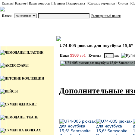
Главная
|
Каталог
|
Ваши вопросы
|
Новинки
|
Распродажа
|
Словарь терминов
|
Статьи
|
Ср
Поиск:
Расширенный поиск
РЮКЗАКИ ДЛЯ НОУТБУКА
Samsonite
Каталог
U74-005 рюкзак для ноутбука 15,6* 
ЧЕМОДАНЫ ПЛАСТИК
9900
Цена:
руб.
Купить:
шт.
АКСЕССУАРЫ
ДЕТСКИЕ КОЛЛЕКЦИИ
Дополнительные из
КЕЙСЫ
СУМКИ ЖЕНСКИЕ
ЧЕМОДАНЫ ТКАНЬ
СУМКИ НА КОЛЕСАХ