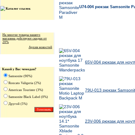
U74-004 рюкзак Samsonite Pa
Каталог ссылок
Новости магазина
На многие товары нашего
магазина действуют скидки от
20%
Ближайшие по цене товары данной группы
Архив новостей
65V-004 рюкзак для ноут
Опрос
Какой у Вас чемодан?
Samsonite (90%)
Roncato Valigeria (2%)
79U-013 рюкзак Samsonit
American Tourister (3%)
Samsonite Black Label (0%)
Другoй (5%)
23V-006 рюкзак для ноутб