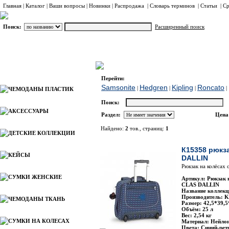
Главная
|
Каталог
|
Ваши вопросы
|
Новинки
|
Распродажа
|
Словарь терминов
|
Статьи
|
Ср
Поиск:
Расширенный поиск
РЮКЗАКИ НА КОЛЕСАХ
Kipling
Каталог
Перейти:
Samsonite
Hedgren
Kipling
Roncato
|
|
|
|
ЧЕМОДАНЫ ПЛАСТИК
Поиск:
АКСЕССУАРЫ
Раздел:
Цена
Найдено:
2
тов., страниц:
1
ДЕТСКИЕ КОЛЛЕКЦИИ
Фото
На
К15358 рюкз
КЕЙСЫ
DALLIN
Рюкзак на колёсах 
СУМКИ ЖЕНСКИЕ
Артикул: Рюкзак 
CLAS DALLIN
Название коллекци
Производитель: Ki
ЧЕМОДАНЫ ТКАНЬ
Размер: 42,5*39,5
Объём: 25 л
Вес: 2,54 кг
СУМКИ НА КОЛЕСАХ
Материал: Нейло
Цвета: Синий-рет