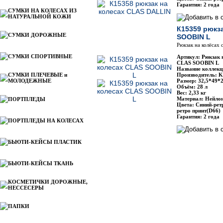
Гарантия: 2 года
СУМКИ НА КОЛЕСАХ ИЗ
НАТУРАЛЬНОЙ КОЖИ
К15359 рюкз
СУМКИ ДОРОЖНЫЕ
SOOBIN L
Рюкзак на колёсах 
СУМКИ СПОРТИВНЫЕ
Артикул: Рюкзак 
CLAS SOOBIN L
Название коллекци
СУМКИ ПЛЕЧЕВЫЕ и
Производитель: Ki
МОЛОДЕЖНЫЕ
Размер: 32,5*49*
Объём: 28 л
Вес: 2,33 кг
Материал: Нейло
ПОРТПЛЕДЫ
Цвета: Синий-рет
ретро принт(D66)
Гарантия: 2 года
ПОРТПЛЕДЫ НА КОЛЕСАХ
БЬЮТИ-КЕЙСЫ ПЛАСТИК
БЬЮТИ-КЕЙСЫ ТКАНЬ
КОСМЕТИЧКИ ДОРОЖНЫЕ,
НЕССЕСЕРЫ
ПАПКИ