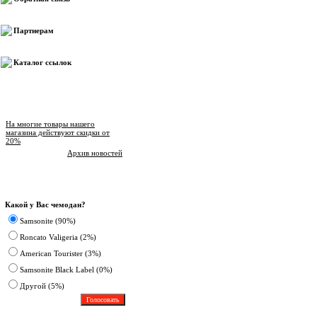
Партнерам
Каталог ссылок
Новости магазина
На многие товары нашего
магазина действуют скидки от
20%
Архив новостей
Опрос
Какой у Вас чемодан?
Samsonite (90%)
Roncato Valigeria (2%)
American Tourister (3%)
Samsonite Black Label (0%)
Другoй (5%)