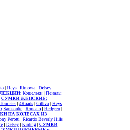
to
|
Heys
|
Rimowa
|
Delsey
|
ЛЕКЦИИ:
Кошельки
|
Пеналы
|
СУМКИ ЖЕНСКИЕ:
Tourister
|
4Roads
|
Gillivo
|
Heys
:
Samsonite
|
Roncato
|
Hedgren
|
КИ НА КОЛЕСАХ ИЗ
ony Perotti
|
Ricardo Beverly Hills
ce
|
Delsey
|
Kipling
|
СУМКИ
СУМКИ ПЛЕЧЕВЫЕ и