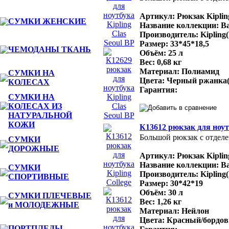
Артикул: Рюкзак Kipling
СУМКИ ЖЕНСКИЕ
Название коллекции: Bas
Производитель: Kipling
Размер: 33*45*18,5
ЧЕМОДАНЫ ТКАНЬ
Объём: 25 л
Вес: 0,68 кг
Материал: Полиамид
СУМКИ НА
Цвета: Черный ржанка(
КОЛЕСАХ
Гарантия:
СУМКИ НА
КОЛЕСАХ ИЗ
НАТУРАЛЬНОЙ
КОЖИ
К13612 рюкзак для ноутб
Большой рюкзак с отделе
СУМКИ
ДОРОЖНЫЕ
Артикул: Рюкзак Kipling
Название коллекции: Ba
СУМКИ
Производитель: Kipling
СПОРТИВНЫЕ
Размер: 30*42*19
Объём: 30 л
СУМКИ ПЛЕЧЕВЫЕ
Вес: 1,26 кг
и МОЛОДЕЖНЫЕ
Материал: Нейлон
Цвета: Красный/бордовы
ПОРТПЛЕДЫ