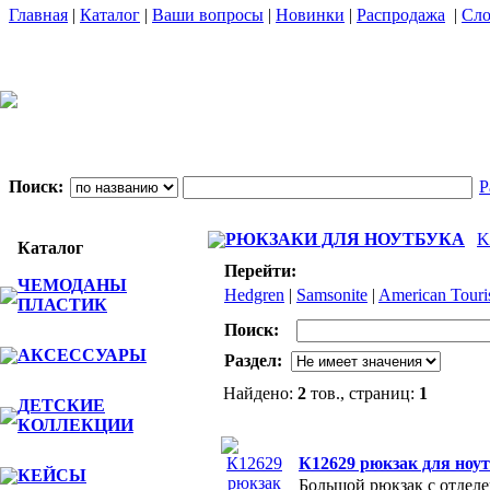
Главная
|
Каталог
|
Ваши вопросы
|
Новинки
|
Распродажа
|
Сло
Поиск:
Р
РЮКЗАКИ ДЛЯ НОУТБУКА
K
Каталог
Перейти:
ЧЕМОДАНЫ
Hedgren
|
Samsonite
|
American Touris
ПЛАСТИК
Поиск:
АКСЕССУАРЫ
Раздел:
Найдено:
2
тов., страниц:
1
ДЕТСКИЕ
КОЛЛЕКЦИИ
Фото
К12629 рюкзак для ноутб
КЕЙСЫ
Большой рюкзак с отделе