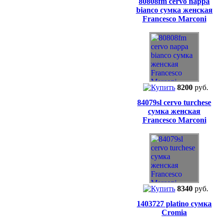
80808fm cervo nappa
bianco сумка женская
Francesco Marconi
8200
руб.
84079sl cervo turchese
сумка женская
Francesco Marconi
8340
руб.
1403727 platino сумка
Cromia