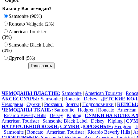
Опрос
Какой у Вас чемодан?
Samsonite (90%)
Roncato Valigeria (2%)
American Tourister
(3%)
Samsonite Black Label
(0%)
Другoй (5%)
ЧЕМОДАНЫ ПЛАСТИК:
Samsonite
|
American Tourister
|
Ronca
АКСЕССУАРЫ:
Samsonite
|
Roncato
|
Delsey
|
ДЕТСКИЕ КОЛ
Чемоданы
|
Сумки
|
Рюкзаки
|
Зонты
|
Подголовники
|
КЕЙСЫ:
ЧЕМОДАНЫ ТКАНЬ:
Samsonite
|
Hedgren
|
Roncato
|
American 
|
Ricardo Beverly Hills
|
Delsey
|
Kipling
|
СУМКИ НА КОЛЕСАХ
American Tourister
|
Samsonite Black Label
|
Delsey
|
Kipling
|
СУМ
НАТУРАЛЬНОЙ КОЖИ:
СУМКИ ДОРОЖНЫЕ:
Hedgren
|
T
|
Samsonite
|
Roncato
|
American Tourister
|
Ricardo Beverly Hills
|
A
СПОРТИВНЫЕ:
Samsonite
|
Hedgren
|
Ace
|
American Tourister
|