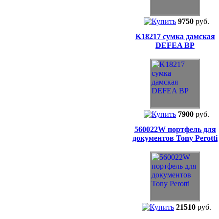
9750
руб.
K18217 cумка дамская
DEFEA BP
7900
руб.
560022W портфель для
документов Tony Perotti
21510
руб.