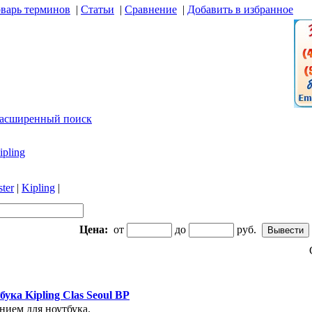
варь терминов
|
Статьи
|
Сравнение
|
Добавить в избранное
асширенный поиск
ipling
ter
|
Kipling
|
Цена:
от
до
руб.
Наименование
ука Kipling Clas Seoul BP
нием для ноутбука.