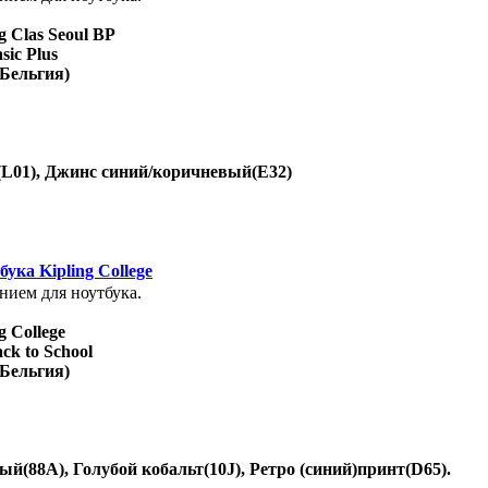
 Clas Seoul BP
ic Plus
(Бельгия)
L01), Джинс синий/коричневый(Е32)
ука Kipling College
нием для ноутбука.
 College
ck to School
(Бельгия)
й(88А), Голубой кобальт(10J), Ретро (синий)принт(D65).