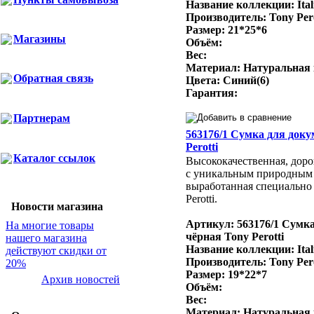
Название коллекции: Ital
Производитель: Tony Per
Размер: 21*25*6
Магазины
Объём:
Вес:
Материал: Натуральная
Обратная связь
Цвета: Синий(6)
Гарантия:
Партнерам
563176/1 Сумка для доку
Perotti
Каталог ссылок
Высококачественная, доро
с уникальным природным
выработанная специально 
Perotti.
Новости магазина
Артикул: 563176/1 Сумк
На многие товары
чёрная Tony Perotti
нашего магазина
Название коллекции: Ital
действуют скидки от
Производитель: Tony Per
20%
Размер: 19*22*7
Архив новостей
Объём:
Вес:
Материал: Натуральная