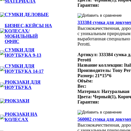
МАТЕРИАЛА
Гарантия:
СУМКИ ДЕЛОВЫЕ
333384 сумка для докумен
БИЗНЕС-КЕЙСЫ НА
Высококачественная, доро
КОЛЕСАХ/
с уникальным природным
МОБИЛЬНЫЙ
выработанная специально 
ОФИС
Perotti.
СУМКИ ДЛЯ
Артикул: 333384 сумка д
НОУТБУКА 9-13
Perotti
Название коллекции: Ital
СУМКИ ДЛЯ
Производитель: Tony Per
НОУТБУКА 14-17
Размер: 21*15*6
Объём:
РЮКЗАКИ ДЛЯ
Вес:
НОУТБУКА
Материал: Натуральная
Цвета: Черный(1), Кори
РЮКЗАКИ
Гарантия:
РЮКЗАКИ НА
560002 сумка для докумен
КОЛЕСАХ
Высококачественная, доро
с уникальным природным