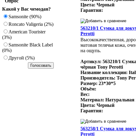
Опрос
Цвета: Черный
Какой у Вас чемодан?
Гарантия:
Samsonite (90%)
Roncato Valigeria (2%)
563210/1 Сумка для доку
American Tourister
Perotti
(3%)
Высококачественная, доро
Samsonite Black Label
матовая телячья кожа, оче
(0%)
на ощупь.
Другoй (5%)
Артикул: 563210/1 Сумк
чёрная Tony Perotti
Название коллекции: Ital
Производитель: Tony Per
Размер: 23*30*5
Объём:
Вес:
Материал: Натуральная
Цвета: Черный
Гарантия:
563258/1 Сумка для доку
Perotti