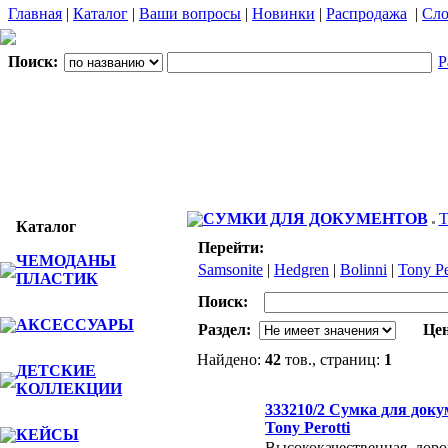
Главная
|
Каталог
|
Ваши вопросы
|
Новинки
|
Распродажа
|
Сло
Поиск:
Р
СУМКИ ДЛЯ ДОКУМЕНТОВ
T
Каталог
Перейти:
ЧЕМОДАНЫ
Samsonite
|
Hedgren
|
Bolinni
|
Tony Pe
ПЛАСТИК
Поиск:
АКСЕССУАРЫ
Раздел:
Цен
Найдено:
42
тов., страниц:
1
ДЕТСКИЕ
КОЛЛЕКЦИИ
Фото
Наименов
333210/2 Сумка для док
Tony Perotti
КЕЙСЫ
Высококачественная, доро