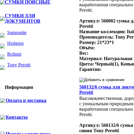
СУМКИ ПОЯСНЫЕ
выработанная специально 
Perotti.
СУМКИ ДЛЯ
Артикул: 560002 сумка д
ДОКУМЕНТОВ
Perotti
Название коллекции: Ital
Samsonite
Производитель: Tony Per
Размер: 21*23*1
Hedgren
Объём:
Вес:
Bolinni
Материал: Натуральная
Цвета: Черный(1), Конья
Tony Perotti
Гарантия:
560132/6 сумка для доку
Информация
Perotti
Высококачественная, доро
Оплата и доставка
с уникальным природным
выработанная специально 
Perotti.
Контакты
Артикул: 560132/6 сумка
синяя Tony Perotti
Пункты самовывоза