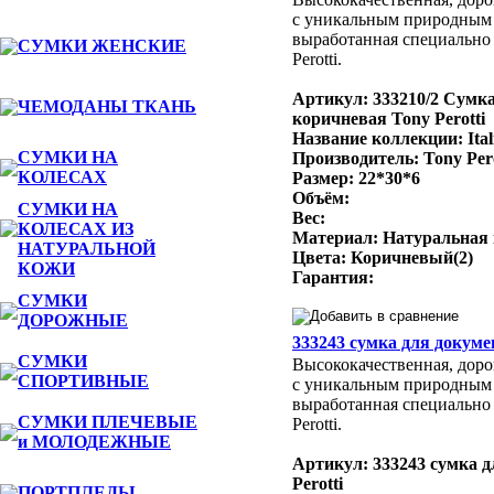
с уникальным природным
выработанная специально 
СУМКИ ЖЕНСКИЕ
Perotti.
Артикул: 333210/2 Сумк
ЧЕМОДАНЫ ТКАНЬ
коричневая Tony Perotti
Название коллекции: Ital
СУМКИ НА
Производитель: Tony Per
КОЛЕСАХ
Размер: 22*30*6
Объём:
СУМКИ НА
Вес:
КОЛЕСАХ ИЗ
Материал: Натуральная
НАТУРАЛЬНОЙ
Цвета: Коричневый(2)
КОЖИ
Гарантия:
СУМКИ
ДОРОЖНЫЕ
333243 сумка для докумен
СУМКИ
Высококачественная, доро
СПОРТИВНЫЕ
с уникальным природным
выработанная специально 
СУМКИ ПЛЕЧЕВЫЕ
Perotti.
и МОЛОДЕЖНЫЕ
Артикул: 333243 сумка д
Perotti
ПОРТПЛЕДЫ