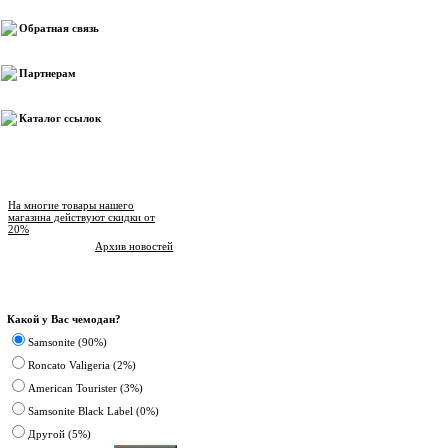
Обратная связь
Партнерам
Каталог ссылок
Новости магазина
На многие товары нашего
магазина действуют скидки от
20%
Архив новостей
Опрос
Какой у Вас чемодан?
Samsonite (90%)
Roncato Valigeria (2%)
American Tourister (3%)
Samsonite Black Label (0%)
Другoй (5%)