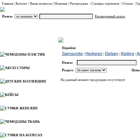
Главная
|
Каталог
|
Ваши вопросы
|
Новинки
|
Распродажа
|
Словарь терминов
|
Статьи
|
Ср
Поиск:
Расширенный поиск
СУМКИ ПЛЕЧЕВЫЕ и МОЛОДЕЖНЫЕ
Ameri
Каталог
Перейти:
Samsonite
Hedgren
Delsey
Kipling
A
|
|
|
|
ЧЕМОДАНЫ ПЛАСТИК
Поиск:
АКСЕССУАРЫ
Раздел:
Цена
На данный момент продукция отсутствует
ДЕТСКИЕ КОЛЛЕКЦИИ
КЕЙСЫ
СУМКИ ЖЕНСКИЕ
ЧЕМОДАНЫ ТКАНЬ
СУМКИ НА КОЛЕСАХ