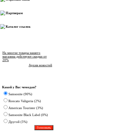
Партнерам
Каталог ссылок
Новости магазина
На многие товары нашего
магазина действуют скидки от
20%
Архив новостей
Опрос
Какой у Вас чемодан?
Samsonite (90%)
Roncato Valigeria (2%)
American Tourister (3%)
Samsonite Black Label (0%)
Другoй (5%)