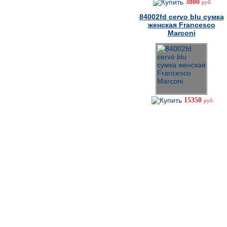
3800
руб.
84002fd cervo blu сумка
женская Francesco
Marconi
15350
руб.
Как сделать заказ
Не можете дозвониться?
8-926-277-60-62
Создание интернет магазина: shop-inet.ru