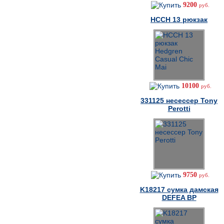
9200
руб.
HCCH 13 рюкзак
10100
руб.
331125 несессер Tony
Perotti
9750
руб.
K18217 cумка дамская
DEFEA BP