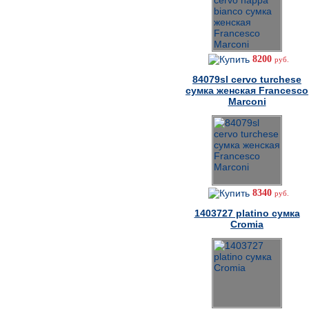
8200
руб.
84079sl cervo turchese
сумка женская Francesco
Marconi
8340
руб.
1403727 platino сумка
Cromia