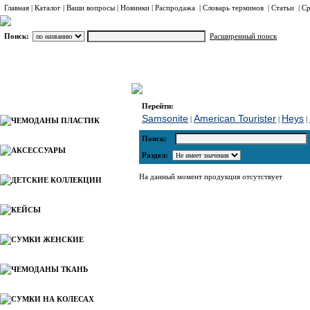
Главная
|
Каталог
|
Ваши вопросы
|
Новинки
|
Распродажа
|
Словарь терминов
|
Статьи
|
Ср
Поиск:
Расширенный поиск
БЬЮТИ-КЕЙСЫ ПЛАСТИК
Heys
Каталог
Перейти:
Samsonite
American Tourister
Heys
|
|
|
ЧЕМОДАНЫ ПЛАСТИК
Поиск:
АКСЕССУАРЫ
Раздел:
На данный момент продукция отсутствует
ДЕТСКИЕ КОЛЛЕКЦИИ
КЕЙСЫ
СУМКИ ЖЕНСКИЕ
ЧЕМОДАНЫ ТКАНЬ
СУМКИ НА КОЛЕСАХ