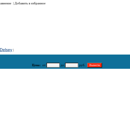
авнение
|
Добавить в избранное
Delsey
|
Цена:
от
до
руб.