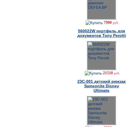
7900
руб.
560022W портфель для
документов Tony Perotti
21510
руб.
23C-001 детский рюкзак
Samsonite Disney
Ultimate