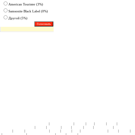
American Tourister (3%)
Samsonite Black Label (0%)
Другoй (5%)
|
|
|
|
|
|
ЧЕМОДАНЫ ПЛАСТИК:
Samsonite
American Tourister
Roncato
Heys
Rimowa
Delsey
АКСЕССУА
|
|
|
|
|
|
|
КОЛЛЕКЦИИ:
Кошельки
Пеналы
Чемоданы
Сумки
Рюкзаки
Зонты
Подголовники
КЕЙСЫ:
СУМК
|
|
|
|
|
|
|
|
|
Hedgren
Roncato
American Tourister
4Roads
Gillivo
Heys
Ricardo Beverly Hills
Delsey
Kipling
С
|
|
|
|
|
American Tourister
Samsonite Black Label
Delsey
Kipling
СУМКИ НА КОЛЕСАХ ИЗ НАТУРАЛЬНО