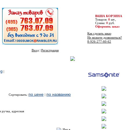
ВАША КОРЗИНА
Товаров:
0
шт.,
Сумма:
0
руб.
Оформить заказ
Как сделать заказ
Не можете дозвониться?
8-926-277-60-62
Вход
|
Регистрация
Бренды
ng
|
по цене
по названию
Сортировать:
|
Цена
Купить
 ручка, адресная