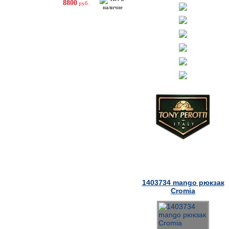
8800
руб.
Товары дня
1403734 mango рюкзак
Cromia