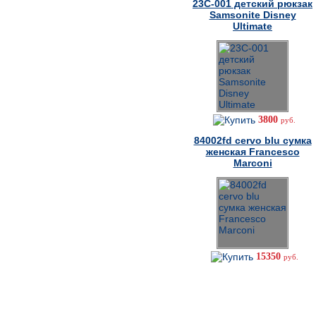
23C-001 детский рюкзак
Samsonite Disney
Ultimate
3800
руб.
84002fd cervo blu сумка
женская Francesco
Marconi
15350
руб.