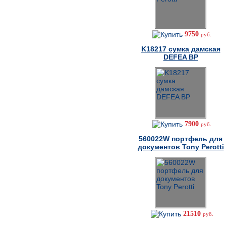
9750
руб.
K18217 cумка дамская
DEFEA BP
7900
руб.
560022W портфель для
документов Tony Perotti
21510
руб.