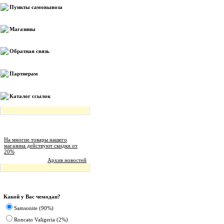
Пункты самовывоза
Магазины
Обратная связь
Партнерам
Каталог ссылок
Новости магазина
На многие товары нашего
магазина действуют скидки от
20%
Архив новостей
Опрос
Какой у Вас чемодан?
Samsonite (90%)
Roncato Valigeria (2%)