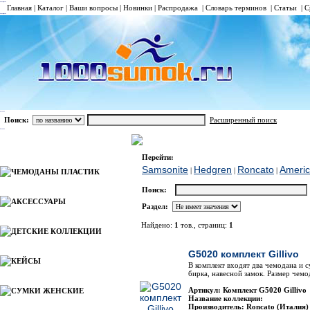
Главная
|
Каталог
|
Ваши вопросы
|
Новинки
|
Распродажа
|
Словарь терминов
|
Статьи
|
С
Поиск:
Расширенный поиск
ЧЕМОДАНЫ ТКАНЬ
Gillivo
Каталог
Перейти:
Samsonite
Hedgren
Roncato
Americ
|
|
|
ЧЕМОДАНЫ ПЛАСТИК
Поиск:
АКСЕССУАРЫ
Раздел:
Найдено:
1
тов., страниц:
1
ДЕТСКИЕ КОЛЛЕКЦИИ
Фото
G5020 комплект Gillivo
КЕЙСЫ
В комплект входят два чемодана и 
бирка, навесной замок. Размер чемо
Артикул: Комплект G5020 Gillivo
СУМКИ ЖЕНСКИЕ
Название коллекции:
Производитель: Roncato (Италия)