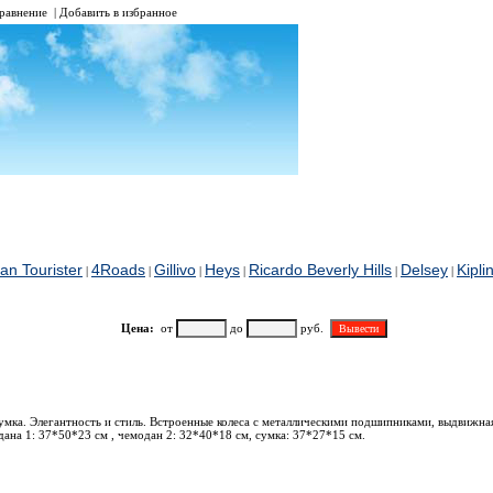
равнение
|
Добавить в избранное
an Tourister
4Roads
Gillivo
Heys
Ricardo Beverly Hills
Delsey
Kipli
|
|
|
|
|
|
Цена:
от
до
руб.
Наименование
сумка. Элегантность и стиль. Встроенные колеса с металлическими подшипниками, выдвижная
дана 1: 37*50*23 см , чемодан 2: 32*40*18 см, сумка: 37*27*15 см.