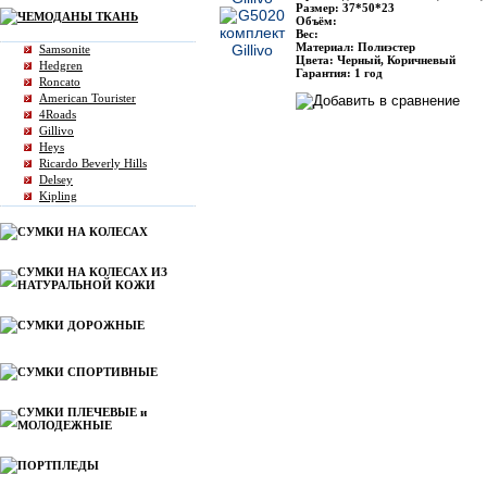
Размер: 37*50*23
ЧЕМОДАНЫ ТКАНЬ
Объём:
Вес:
Материал: Полиэстер
Samsonite
Цвета: Черный, Коричневый
Hedgren
Гарантия: 1 год
Roncato
American Tourister
4Roads
Gillivo
Heys
Ricardo Beverly Hills
Delsey
Kipling
СУМКИ НА КОЛЕСАХ
СУМКИ НА КОЛЕСАХ ИЗ
НАТУРАЛЬНОЙ КОЖИ
СУМКИ ДОРОЖНЫЕ
СУМКИ СПОРТИВНЫЕ
СУМКИ ПЛЕЧЕВЫЕ и
МОЛОДЕЖНЫЕ
ПОРТПЛЕДЫ