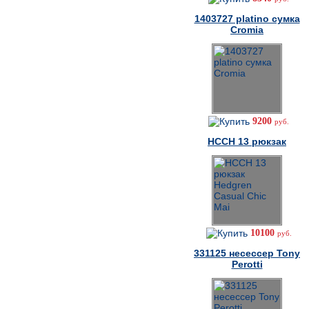
1403727 platino сумка
Cromia
9200
руб.
HCCH 13 рюкзак
10100
руб.
331125 несессер Tony
Perotti