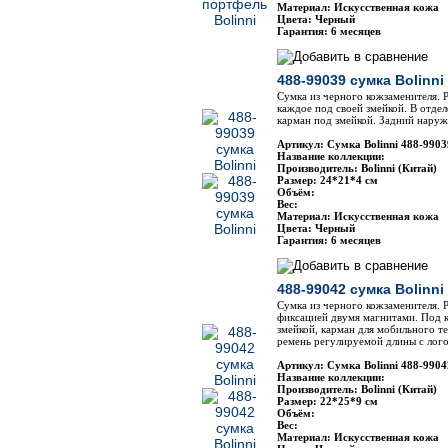
Материал: Искусственная кожа
Цвета: Черный
Гарантия: 6 месяцев
488-99039 сумка Bolinni
Сумка из черного кожзаменителя. Р
каждое под своей змейкой. В отде
карман под змейкой. Задний нару
Артикул: Сумка Bolinni 488-9903
Название коллекции:
Производитель: Bolinni (Китай)
Размер: 24*21*4 см
Объём:
Вес:
Материал: Искусственная кожа
Цвета: Черный
Гарантия: 6 месяцев
488-99042 сумка Bolinni
Сумка из черного кожзаменителя. Р
фиксацией двумя магнитами. Под к
змейкой, карман для мобильного т
ремень регулируемой длины с лог
Артикул: Сумка Bolinni 488-9904
Название коллекции:
Производитель: Bolinni (Китай)
Размер: 22*25*9 см
Объём:
Вес:
Материал: Искусственная кожа