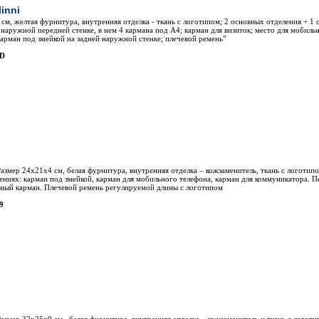
inni
 см, желтая фурнитура, внутренняя отделка - ткань с логотипом; 2 основных отделения + 1 
 наружной передней стенке, в нем 4 кармана под А4; карман для визиток; место для мобиль
карман под змейкой на задней наружной стенке; плечевой ремень"
3D
азмер 24х21х4 см, белая фурнитура, внутренняя отделка – кожзаменитель, ткань с логотипо
лениях: карман под змейкой, карман для мобильного телефона, карман для коммуникатора.
жный карман. Плечевой ремень регулируемой длины с логотипом
9