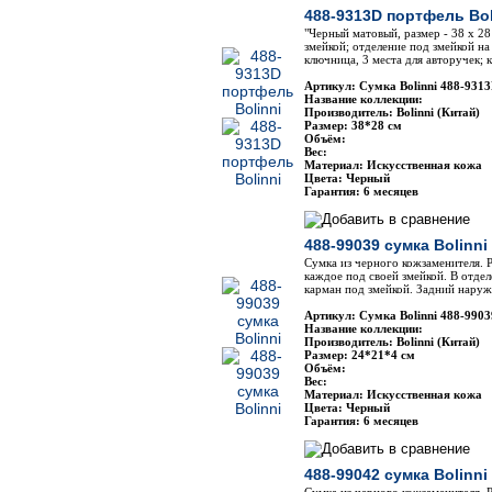
488-9313D портфель Bol
"Черный матовый, размер - 38 х 28
змейкой; отделение под змейкой на
ключница, 3 места для авторучек; 
Артикул: Сумка Bolinni 488-931
Название коллекции:
Производитель: Bolinni (Китай)
Размер: 38*28 см
Объём:
Вес:
Материал: Искусственная кожа
Цвета: Черный
Гарантия: 6 месяцев
488-99039 сумка Bolinni
Сумка из черного кожзаменителя. Р
каждое под своей змейкой. В отде
карман под змейкой. Задний нару
Артикул: Сумка Bolinni 488-9903
Название коллекции:
Производитель: Bolinni (Китай)
Размер: 24*21*4 см
Объём:
Вес:
Материал: Искусственная кожа
Цвета: Черный
Гарантия: 6 месяцев
488-99042 сумка Bolinni