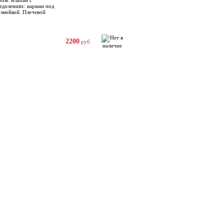
пом. Клапан с
тделениях: карман под
 змейкой. Плечевой
2200
руб.
Как сделать заказ
Не можете дозвониться?
8-926-277-60-62