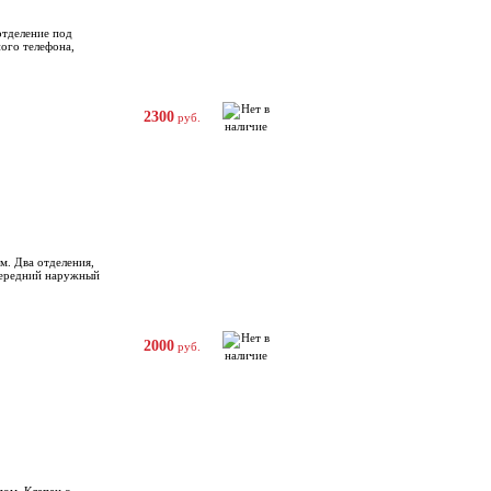
отделениe под
ного телефона,
2300
руб.
м. Два отделения,
 Передний наружный
2000
руб.