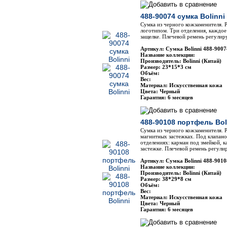
488-90074 сумка Bolinni
Сумка из черного кожзаменителя. Р
логотипом. Три отделения, каждое
защелке. Плечевой ремень регули
Артикул: Сумка Bolinni 488-9007
Название коллекции:
Производитель: Bolinni (Китай)
Размер: 23*15*3 см
Объём:
Вес:
Материал: Искусственная кожа
Цвета: Черный
Гарантия: 6 месяцев
488-90108 портфель Bol
Сумка из черного кожзаменителя. Р
магнитных застежках. Под клапано
отделениях: карман под змейкой, 
застежке. Плечевой ремень регули
Артикул: Сумка Bolinni 488-9010
Название коллекции:
Производитель: Bolinni (Китай)
Размер: 38*29*8 см
Объём:
Вес:
Материал: Искусственная кожа
Цвета: Черный
Гарантия: 6 месяцев