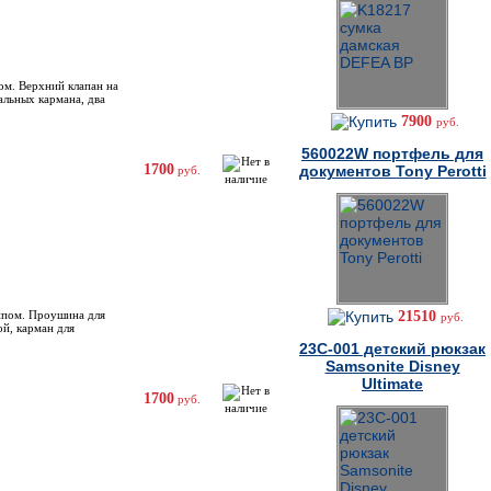
ом. Верхний клапан на
альных кармана, два
7900
руб.
560022W портфель для
1700
документов Tony Perotti
руб.
типом. Проушина для
21510
руб.
ой, карман для
23C-001 детский рюкзак
Samsonite Disney
Ultimate
1700
руб.