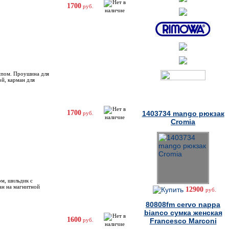
1700
руб.
типом. Проушина для
ой, карман для
Товары дня
1700
1403734 mango рюкзак
руб.
Cromia
ом, шильдик с
ан на магнитной
12900
руб.
80808fm cervo nappa
bianco сумка женская
1600
руб.
Francesco Marconi