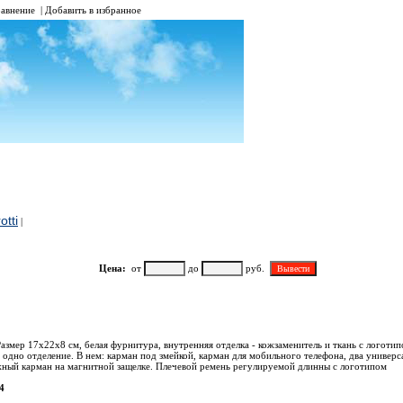
авнение
|
Добавить в избранное
otti
|
Цена:
от
до
руб.
Наименование
азмер 17х22х8 см, белая фурнитура, внутренняя отделка - кожзаменитель и ткань с логотип
 одно отделение. В нем: карман под змейкой, карман для мобильного телефона, два универс
жный карман на магнитной защелке. Плечевой ремень регулируемой длинны с логотипом
4