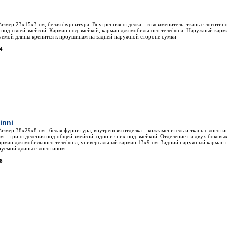
азмер 23х15х3 см, белая фурнитура. Внутренняя отделка – кожзаменитель, ткань с логотип
 под своей змейкой. Карман под змейкой, карман для мобильного телефона. Наружный карм
руемой длины крепится к проушинам на задней наружной стороне сумки
4
inni
азмер 38х29х8 см., белая фурнитура, внутренняя отделка – кожзаменитель и ткань с логоти
м – три отделения под общей змейкой, одно из них под змейкой. Отделение на двух боковых
карман для мобильного телефона, универсальный карман 13х9 см. Задний наружный карман 
руемой длины с логотипом
8