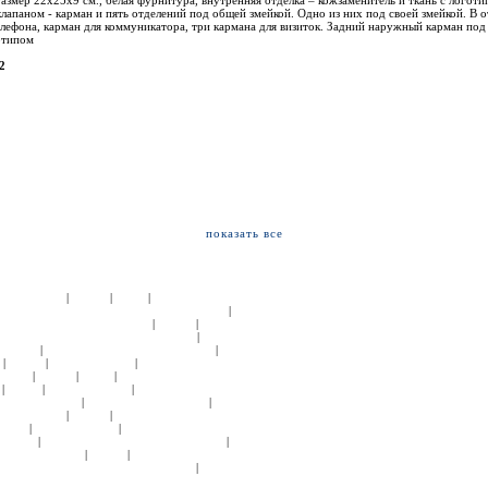
азмер 22х25х9 см., белая фурнитура, внутренняя отделка – кожзаменитель и ткань с логоти
лапаном - карман и пять отделений под общей змейкой. Одно из них под своей змейкой. В о
елефона, карман для коммуникатора, три кармана для визиток. Задний наружный карман под
отипом
2
показать все
|
|
|
РЫ:
Samsonite
Roncato
Delsey
ДЕТСКИЕ
|
И ЖЕНСКИЕ:
ЧЕМОДАНЫ ТКАНЬ:
Samsonite
|
|
УМКИ НА КОЛЕСАХ:
Samsonite
Roncato
Hedgren
|
Й КОЖИ:
СУМКИ ДОРОЖНЫЕ:
Hedgren
Tony
|
|
|
Kipling
СУМКИ СПОРТИВНЫЕ:
Samsonite
|
|
|
Kipling
American Tourister
ПОРТПЛЕДЫ:
|
|
|
msonite
Roncato
Delsey
БЬЮТИ-КЕЙСЫ
|
|
|
Gillivo
American Tourister
КОСМЕТИЧКИ
|
|
АПКИ:
Samsonite
ПОРТМОНЕ:
Tony Perotti
|
|
ЛА:
Samsonite
Roncato
СУМКИ ДЕЛОВЫЕ:
|
|
oncato
American Tourister
СУМКИ ДЛЯ
|
|
ourister
РЮКЗАКИ ДЛЯ НОУТБУКА:
Hedgren
|
|
|
American Tourister
Kipling
РЮКЗАКИ НА
|
|
СУМКИ ДЛЯ ДОКУМЕНТОВ:
Samsonite
Hedgren