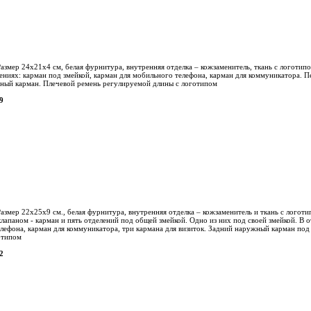
азмер 24х21х4 см, белая фурнитура, внутренняя отделка – кожзаменитель, ткань с логотипо
лениях: карман под змейкой, карман для мобильного телефона, карман для коммуникатора.
жный карман. Плечевой ремень регулируемой длины с логотипом
9
азмер 22х25х9 см., белая фурнитура, внутренняя отделка – кожзаменитель и ткань с логоти
лапаном - карман и пять отделений под общей змейкой. Одно из них под своей змейкой. В о
елефона, карман для коммуникатора, три кармана для визиток. Задний наружный карман под
отипом
2