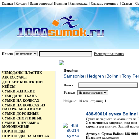
Главная
|
Каталог
|
Ваши вопросы
|
Новинки
|
Распродажа
|
Словарь терминов
|
Статьи
|
Ср
Поиск:
Расширенный поиск
СУМКИ ДЛЯ ДОКУМЕНТОВ
Bolinni
Каталог
Перейти:
ЧЕМОДАНЫ ПЛАСТИК
Samsonite
Hedgren
Bolinni
Tony Per
|
|
|
АКСЕССУАРЫ
ДЕТСКИЕ КОЛЛЕКЦИИ
Поиск:
КЕЙСЫ
СУМКИ ЖЕНСКИЕ
Раздел:
ЧЕМОДАНЫ ТКАНЬ
СУМКИ НА КОЛЕСАХ
Найдено:
14
тов., страниц:
1
СУМКИ НА КОЛЕСАХ ИЗ
Фото
НАТУРАЛЬНОЙ КОЖИ
488-90014 сумка Bolinni
СУМКИ ДОРОЖНЫЕ
СУМКИ СПОРТИВНЫЕ
Сумка из черного кожзаменителя. Р
2-х магнитных защелках, под ним -
СУМКИ ПЛЕЧЕВЫЕ и
кармана для визиток. Задний нару
МОЛОДЕЖНЫЕ
ПОРТПЛЕДЫ
Артикул: Сумка Bolinni 488-9001
ПОРТПЛЕДЫ НА КОЛЕСАХ
Название коллекции: