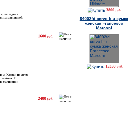
3800
руб.
ом, шильдик с
ан на магнитной
84002fd cervo blu сумка
женская Francesco
Marconi
1600
руб.
15350
руб.
пом. Клапан на двух
 змейках. В
на магнитной
2400
руб.