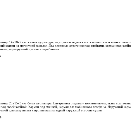
Размер 14х18х7 см, желтая фурнитура, внутренняя отделка – кожзаменитель и ткань с лого
ний клапан на магнитной защелке. Два основных отделения под змейками, карман под змейк
емень регулируемой длинны с карабинами
2
азмер 23х15х3 см, белая фурнитура. Внутренняя отделка – кожзаменитель, ткань с логотип
 под своей змейкой. Карман под змейкой, карман для мобильного телефона. Наружный карм
руемой длины крепится к проушинам на задней наружной стороне сумки
4