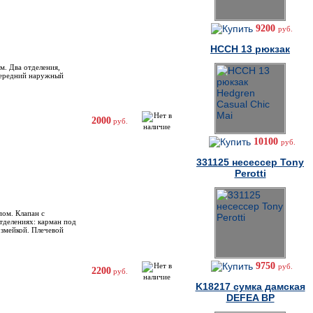
9200
руб.
HCCH 13 рюкзак
м. Два отделения,
 Передний наружный
2000
руб.
10100
руб.
331125 несессер Tony
Perotti
пом. Клапан с
тделениях: карман под
 змейкой. Плечевой
9750
руб.
2200
руб.
K18217 cумка дамская
DEFEA BP