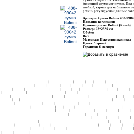
Сумка из черного кожзаменителя. Р
фиксацией двумя магнитами. Под к
змейкой, карман для мобильного т
ремень регулируемой длины с лог
Артикул: Сумка Bolinni 488-9904
Название коллекции:
Производитель: Bolinni (Китай)
Размер: 22*25*9 см
Объём:
Вес:
Материал: Искусственная кожа
Цвета: Черный
Гарантия: 6 месяцев
|
|
|
|
|
|
ЧЕМОДАНЫ ПЛАСТИК:
Samsonite
American Tourister
Roncato
Heys
Rimowa
Delsey
АКСЕССУА
|
|
|
|
|
|
|
КОЛЛЕКЦИИ:
Кошельки
Пеналы
Чемоданы
Сумки
Рюкзаки
Зонты
Подголовники
КЕЙСЫ:
СУМК
|
|
|
|
|
|
|
|
|
Hedgren
Roncato
American Tourister
4Roads
Gillivo
Heys
Ricardo Beverly Hills
Delsey
Kipling
С
|
|
|
|
|
American Tourister
Samsonite Black Label
Delsey
Kipling
СУМКИ НА КОЛЕСАХ ИЗ НАТУРАЛЬНО
|
|
|
|
|
|
|
Perotti
Ricardo Beverly Hills
Samsonite
Roncato
American Tourister
Ricardo Beverly Hills
Ace
Delsey
|
|
|
|
|
Hedgren
Ace
American Tourister
СУМКИ ПЛЕЧЕВЫЕ и МОЛОДЕЖНЫЕ:
Samsonite
Hedgren
Delsey
|
|
|
|
|
Samsonite
Ricardo Beverly Hills
Roncato
American Tourister
Delsey
ПОРТПЛЕДЫ НА КОЛЕСАХ:
Sa
|
|
|
|
|
ПЛАСТИК:
Samsonite
American Tourister
Heys
Delsey
БЬЮТИ-КЕЙСЫ ТКАНЬ:
Samsonite
Roncato
|
|
|
|
|
|
ДОРОЖНЫЕ, НЕССЕСЕРЫ:
Tony Perotti
Samsonite
American Tourister
Roncato
Hedgren
Kipling
П
|
|
|
ПОРТФЕЛИ ИЗ НАТУРАЛЬНОЙ КОЖИ:
Samsonite
Tony Perotti
Roncato
ПОРТФЕЛИ ИЗ МАТЕРИА
|
|
|
|
БИЗНЕС-КЕЙСЫ НА КОЛЕСАХ/ МОБИЛЬНЫЙ ОФИС:
Tony Perotti
Samsonite
Rimowa
Hedgren
R
|
|
|
|
НОУТБУКА 9-13:
Samsonite
СУМКИ ДЛЯ НОУТБУКА 14-17:
Samsonite
Hedgren
Roncato
American T
|
|
|
|
|
|
|
Samsonite
American Tourister
Kipling
РЮКЗАКИ:
Tony Perotti
Samsonite
Hedgren
Roncato
Delsey
|
|
|
|
|
|
КОЛЕСАХ:
Samsonite
Hedgren
Kipling
Roncato
СУМКИ ПОЯСНЫЕ:
Samsonite
Hedgren
Kipling
|
|
|
Bolinni
Tony Perotti