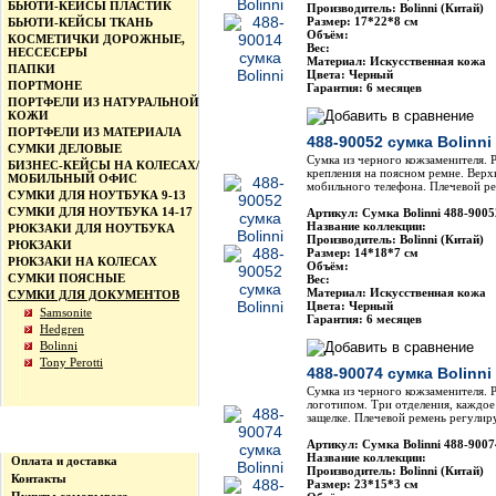
БЬЮТИ-КЕЙСЫ ПЛАСТИК
Производитель: Bolinni (Китай)
Размер: 17*22*8 см
БЬЮТИ-КЕЙСЫ ТКАНЬ
Объём:
КОСМЕТИЧКИ ДОРОЖНЫЕ,
Вес:
НЕССЕСЕРЫ
Материал: Искусственная кожа
ПАПКИ
Цвета: Черный
ПОРТМОНЕ
Гарантия: 6 месяцев
ПОРТФЕЛИ ИЗ НАТУРАЛЬНОЙ
КОЖИ
ПОРТФЕЛИ ИЗ МАТЕРИАЛА
488-90052 сумка Bolinni
СУМКИ ДЕЛОВЫЕ
Сумка из черного кожзаменителя. 
БИЗНЕС-КЕЙСЫ НА КОЛЕСАХ/
крепления на поясном ремне. Верх
МОБИЛЬНЫЙ ОФИС
мобильного телефона. Плечевой р
СУМКИ ДЛЯ НОУТБУКА 9-13
СУМКИ ДЛЯ НОУТБУКА 14-17
Артикул: Сумка Bolinni 488-9005
Название коллекции:
РЮКЗАКИ ДЛЯ НОУТБУКА
Производитель: Bolinni (Китай)
РЮКЗАКИ
Размер: 14*18*7 см
РЮКЗАКИ НА КОЛЕСАХ
Объём:
СУМКИ ПОЯСНЫЕ
Вес:
Материал: Искусственная кожа
СУМКИ ДЛЯ ДОКУМЕНТОВ
Цвета: Черный
Samsonite
Гарантия: 6 месяцев
Hedgren
Bolinni
Tony Perotti
488-90074 сумка Bolinni
Сумка из черного кожзаменителя. Р
логотипом. Три отделения, каждое
защелке. Плечевой ремень регули
Информация
Артикул: Сумка Bolinni 488-9007
Название коллекции:
Оплата и доставка
Производитель: Bolinni (Китай)
Контакты
Размер: 23*15*3 см