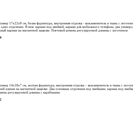
азмер 17х22х8 см, белая фурнитура, внутренняя отделка - кожзаменитель и ткань с логотип
 одно отделение. В нем: карман под змейкой, карман для мобильного телефона, два универс
жный карман на магнитной защелке. Плечевой ремень регулируемой длинны с логотипом
4
Размер 14х18х7 см, желтая фурнитура, внутренняя отделка – кожзаменитель и ткань с лого
ний клапан на магнитной защелке. Два основных отделения под змейками, карман под змейк
емень регулируемой длинны с карабинами
2