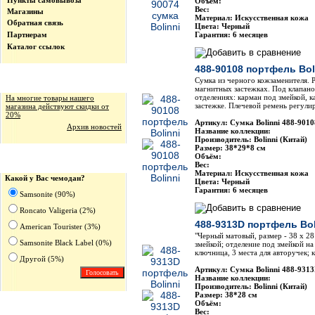
Пункты самовывоза
Объём:
Вес:
Магазины
Материал: Искусственная кожа
Обратная связь
Цвета: Черный
Партнерам
Гарантия: 6 месяцев
Каталог ссылок
488-90108 портфель Bol
Сумка из черного кожзаменителя. Р
Новости магазина
магнитных застежках. Под клапано
отделениях: карман под змейкой, 
На многие товары нашего
застежке. Плечевой ремень регули
магазина действуют скидки от
20%
Артикул: Сумка Bolinni 488-9010
Архив новостей
Название коллекции:
Производитель: Bolinni (Китай)
Размер: 38*29*8 см
Объём:
Опрос
Вес:
Материал: Искусственная кожа
Какой у Вас чемодан?
Цвета: Черный
Гарантия: 6 месяцев
Samsonite (90%)
Roncato Valigeria (2%)
488-9313D портфель Bol
American Tourister (3%)
"Черный матовый, размер - 38 х 28
Samsonite Black Label (0%)
змейкой; отделение под змейкой на
ключница, 3 места для авторучек; 
Другoй (5%)
Артикул: Сумка Bolinni 488-931
Название коллекции:
Производитель: Bolinni (Китай)
Размер: 38*28 см
Объём:
Вес: