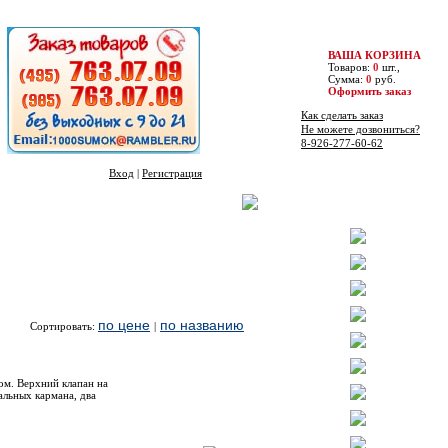
ВАША КОРЗИНА
Товаров:
0
шт.,
Сумма:
0
руб.
Оформить заказ
Как сделать заказ
Не можете дозвониться?
8-926-277-60-62
Вход
|
Регистрация
Бренды
по цене
по названию
Сортировать:
|
Цена
Купить
ом. Верхний клапан на
альных кармана, два