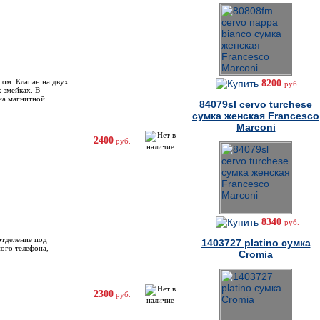
пом. Клапан на двух
8200
руб.
 змейках. В
на магнитной
84079sl cervo turchese
сумка женская Francesco
Marconi
2400
руб.
8340
руб.
отделениe под
1403727 platino сумка
ного телефона,
Cromia
2300
руб.