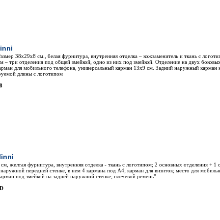
inni
азмер 38х29х8 см., белая фурнитура, внутренняя отделка – кожзаменитель и ткань с логоти
м – три отделения под общей змейкой, одно из них под змейкой. Отделение на двух боковых
карман для мобильного телефона, универсальный карман 13х9 см. Задний наружный карман 
руемой длины с логотипом
8
inni
 см, желтая фурнитура, внутренняя отделка - ткань с логотипом; 2 основных отделения + 1 
 наружной передней стенке, в нем 4 кармана под А4; карман для визиток; место для мобиль
карман под змейкой на задней наружной стенке; плечевой ремень"
3D