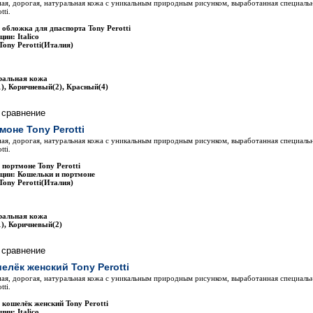
ая, дорогая, натуральная кожа с уникальным природным рисунком, выработанная специаль
tti.
 обложка для дпаспорта Tony Perotti
ии: Italico
Tony Perotti(Италия)
ральная кожа
), Коричневый(2), Красный(4)
моне Tony Perotti
ая, дорогая, натуральная кожа с уникальным природным рисунком, выработанная специаль
tti.
 портмоне Tony Perotti
ции: Кошельки и портмоне
Tony Perotti(Италия)
ральная кожа
), Коричневый(2)
елёк женский Tony Perotti
ая, дорогая, натуральная кожа с уникальным природным рисунком, выработанная специаль
tti.
 кошелёк женский Tony Perotti
ии: Italico