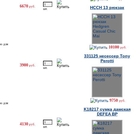
6670
руб.
HCCH 13 рюкзак
шт.
но для
10100
руб.
331125 несессер Tony
Perotti
3900
руб.
шт.
9750
руб.
но для
K18217 cумка дамская
DEFEA BP
4130
руб.
шт.