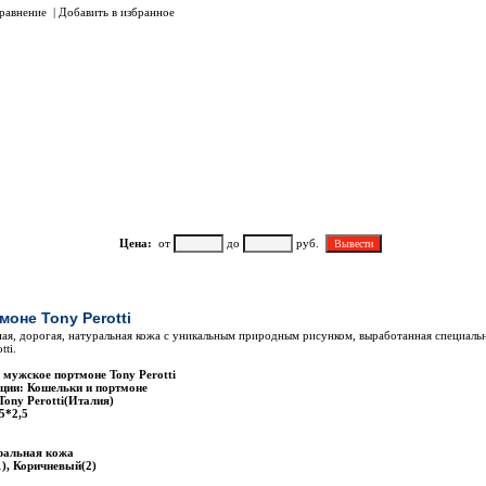
равнение
|
Добавить в избранное
Цена:
от
до
руб.
Наименование
моне Tony Perotti
ая, дорогая, натуральная кожа с уникальным природным рисунком, выработанная специаль
tti.
 мужскоe портмоне Tony Perotti
ции: Кошельки и портмоне
Tony Perotti(Италия)
5*2,5
ральная кожа
), Коричневый(2)