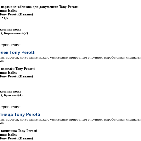
 портмоне+обложка для документов Tony Perotti
ии: Italico
Tony Perotti(Италия)
5*1,5
ральная кожа
), Коричневый(2)
лёк Tony Perotti
ая, дорогая, натуральная кожа с уникальным природным рисунком, выработанная специаль
tti.
 кошелёк Tony Perotti
ии: Italico
Tony Perotti(Италия)
ральная кожа
), Красный(4)
тница Tony Perotti
ая, дорогая, натуральная кожа с уникальным природным рисунком, выработанная специаль
tti.
визитница Tony Perotti
ии: Italico
Tony Perotti(Италия)