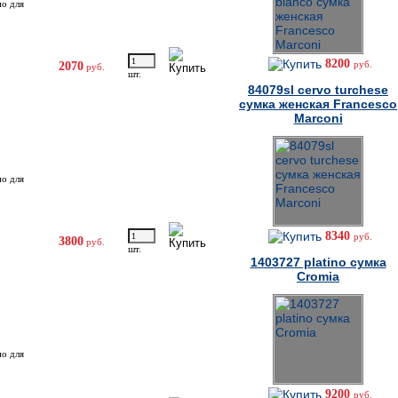
но для
8200
руб.
2070
руб.
шт.
84079sl cervo turchese
сумка женская Francesco
Marconi
но для
8340
руб.
3800
руб.
шт.
1403727 platino сумка
Cromia
но для
9200
руб.