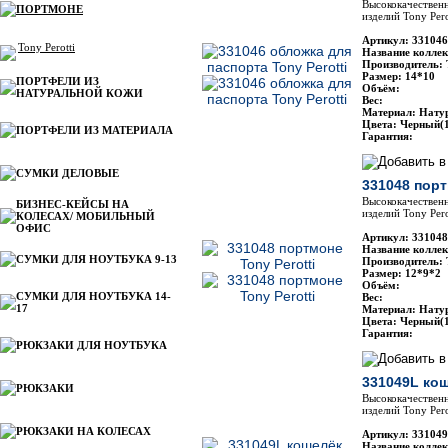
Высококачественн
ПОРТМОНЕ
изделий Tony Pero
Артикул: 331046
Tony Perotti
Название коллекц
Производитель: 
Размер: 14*10
ПОРТФЕЛИ ИЗ
Объём:
НАТУРАЛЬНОЙ КОЖИ
Вес:
Материал: Нату
Цвета: Черный(1
ПОРТФЕЛИ ИЗ МАТЕРИАЛА
Гарантия:
СУМКИ ДЕЛОВЫЕ
331048 порт
Высококачественн
БИЗНЕС-КЕЙСЫ НА
изделий Tony Pero
КОЛЕСАХ/ МОБИЛЬНЫЙ
ОФИС
Артикул: 331048
Название коллек
СУМКИ ДЛЯ НОУТБУКА 9-13
Производитель: 
Размер: 12*9*2
Объём:
СУМКИ ДЛЯ НОУТБУКА 14-
Вес:
17
Материал: Нату
Цвета: Черный(1
Гарантия:
РЮКЗАКИ ДЛЯ НОУТБУКА
331049L кош
РЮКЗАКИ
Высококачественн
изделий Tony Pero
РЮКЗАКИ НА КОЛЕСАХ
Артикул: 331049
Название коллекц