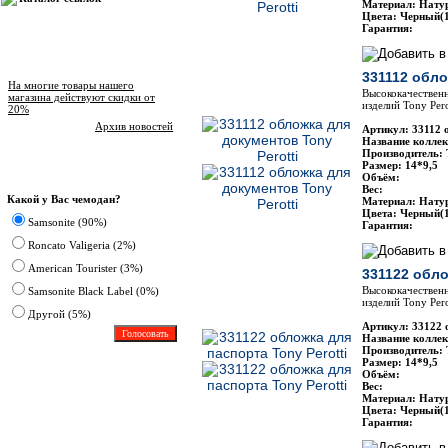
Материал: Нату
Цвета: Черный(1
Гарантия:
Новости магазина
331112 обло
На многие товары нашего
Высококачественн
магазина действуют скидки от
изделий Tony Pero
20%
Архив новостей
Артикул: 33112 
Название коллекц
Производитель: 
Размер: 14*9,5
Опрос
Объём:
Вес:
Какой у Вас чемодан?
Материал: Нату
Цвета: Черный(1
Samsonite (90%)
Гарантия:
Roncato Valigeria (2%)
American Tourister (3%)
331122 обло
Высококачественн
Samsonite Black Label (0%)
изделий Tony Pero
Другoй (5%)
Артикул: 33122 
Название коллекц
Производитель: 
Размер: 14*9,5
Объём:
Вес:
Материал: Нату
Цвета: Черный(1
Гарантия: