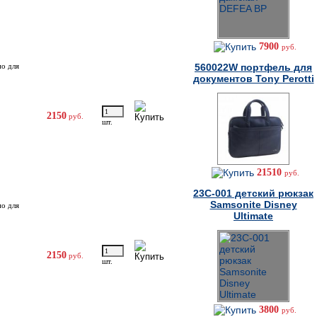
7900
руб.
но для
560022W портфель для
документов Tony Perotti
2150
руб.
шт.
21510
руб.
23C-001 детский рюкзак
Samsonite Disney
но для
Ultimate
2150
руб.
шт.
3800
руб.