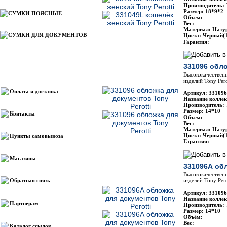
Производитель: 
Размер: 18*9*2
СУМКИ ПОЯСНЫЕ
Объём:
Вес:
Материал: Нату
СУМКИ ДЛЯ ДОКУМЕНТОВ
Цвета: Черный(1
Гарантия:
331096 обло
Информация
Высококачественн
изделий Tony Pero
Оплата и доставка
Артикул: 331096
Название коллекц
Производитель: 
Размер: 14*10
Контакты
Объём:
Вес:
Материал: Нату
Цвета: Черный(1
Пункты самовывоза
Гарантия:
Магазины
331096А обл
Высококачественн
Обратная связь
изделий Tony Pero
Артикул: 331096
Название коллекц
Партнерам
Производитель: 
Размер: 14*10
Объём:
Вес:
Каталог ссылок