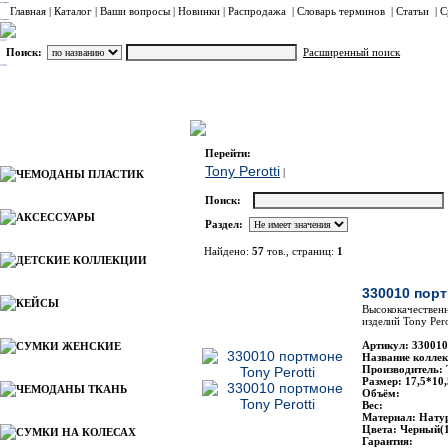
Главная
|
Каталог
|
Ваши вопросы
|
Новинки
|
Распродажа
|
Словарь терминов
|
Статьи
|
С
Поиск:
Расширенный поиск
ПОРТМОНЕ
Tony Perotti
Каталог
Перейти:
Tony Perotti
|
ЧЕМОДАНЫ ПЛАСТИК
Поиск:
АКСЕССУАРЫ
Раздел:
Найдено:
57
тов., страниц:
1
ДЕТСКИЕ КОЛЛЕКЦИИ
Фото
330010 порт
КЕЙСЫ
Высококачественн
изделий Tony Pero
Артикул: 330010
СУМКИ ЖЕНСКИЕ
Название коллек
Производитель: 
Размер: 17,5*10,
ЧЕМОДАНЫ ТКАНЬ
Объём:
Вес:
Материал: Нату
Цвета: Черный(1
СУМКИ НА КОЛЕСАХ
Гарантия: