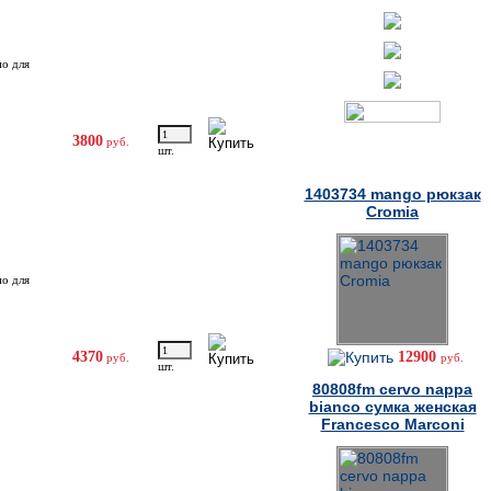
но для
3800
руб.
шт.
Товары дня
1403734 mango рюкзак
Cromia
но для
4370
12900
руб.
руб.
шт.
80808fm cervo nappa
bianco сумка женская
Francesco Marconi