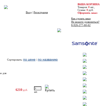
ВАША КОРЗИНА
Товаров:
0
шт.,
Сумма:
0
руб.
Вход
|
Регистрация
Оформить заказ
Как сделать заказ
Не можете дозвониться?
8-926-277-60-62
Бренды
по цене
по названию
Сортировать:
|
Цена
Купить
но для
6210
руб.
шт.