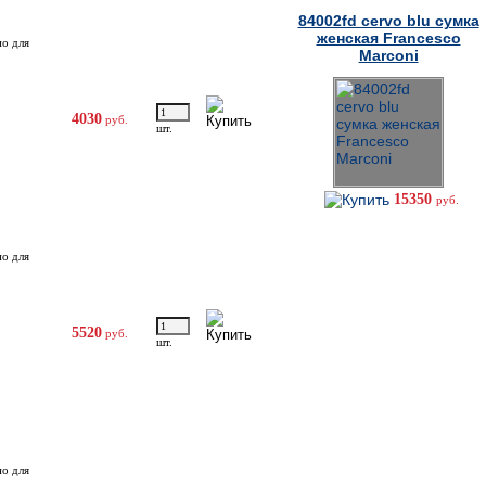
84002fd cervo blu сумка
женская Francesco
но для
Marconi
4030
руб.
шт.
15350
руб.
но для
5520
руб.
шт.
но для