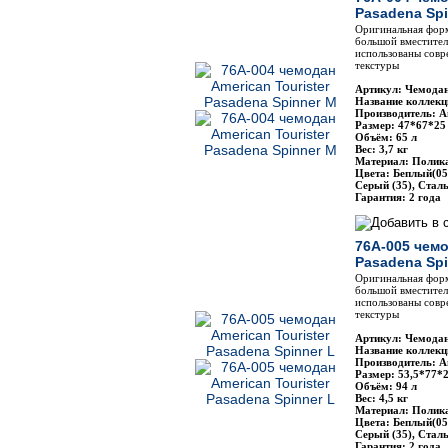
Pasadena Sp
Оригинальная фор
большой вместител
использованы совр
текстуры
Артикул: Чемодан
Название коллекц
Производитель: Am
Размер: 47*67*25
Объём: 65 л
Вес: 3,7 кг
Материал: Полик
Цвета: Беплый(05
Серый (35), Стал
Гарантия: 2 года
76A-005 чемо
Pasadena Spi
Оригинальная фор
большой вместител
использованы совр
текстуры
Артикул: Чемодан
Название коллекц
Производитель: Am
Размер: 53,5*77*
Объём: 94 л
Вес: 4,5 кг
Материал: Полик
Цвета: Беплый(05
Серый (35), Стал
Гарантия: 2 года