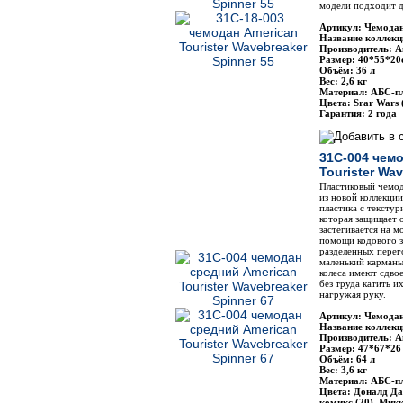
модели подходит д
Артикул: Чемодан
Название коллекц
Производитель: Am
Размер: 40*55*20
Объём: 36 л
Вес: 2,6 кг
Материал: АБС-п
Цвета: Srar Wars
Гарантия: 2 года
31C-004 чем
Tourister Wa
Пластиковый чемода
из новой коллекции
пластика с тексту
которая защищает 
застегивается на м
помощи кодового з
разделенных перег
маленький карман
колеса имеют сдво
без труда катить и
нагружая руку.
Артикул: Чемодан
Название коллекц
Производитель: Am
Размер: 47*67*26
Объём: 64 л
Вес: 3,6 кг
Материал: АБС-п
Цвета: Доналд Да
комикс (20), Мик