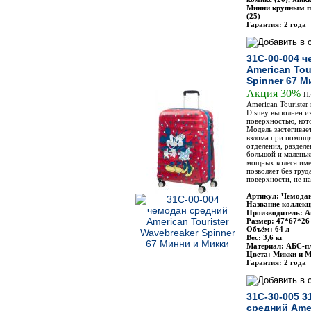
Минни крупным п
(25)
Гарантия: 2 года
31C-00-004 
American Tou
Spinner 67 М
Акция 30%
Пл
American Tourister
Disney выполнен и
поверхностью, кот
Модель застегивае
взлома при помощи
отделения, раздел
большой и маленьк
мощных колеса име
позволяет без труд
поверхности, не н
Артикул: Чемодан
Название коллекц
Производитель: Am
Размер: 47*67*26
Объём: 64 л
Вес: 3,6 кг
Материал: АБС-п
Цвета: Микки и М
Гарантия: 2 года
31C-30-005 3
средний Amer