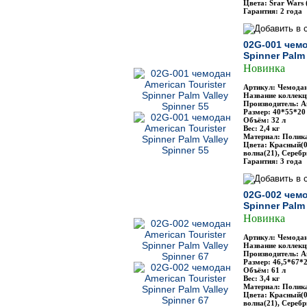
Цвета: Srar Wars
Гарантия: 2 года
02G-001 чемо
Spinner Palm 
Новинка
Артикул: Чемодан
Название коллекци
Производитель: Am
Размер: 40*55*20
Объём: 32 л
Вес: 2,4 кг
Материал: Полик
Цвета: Красный(0
волна(21), Сереб
Гарантия: 3 года
02G-002 чемо
Spinner Palm 
Новинка
Артикул: Чемодан
Название коллекци
Производитель: Am
Размер: 46,5*67*2
Объём: 61 л
Вес: 3,4 кг
Материал: Полик
Цвета: Красный(0
волна(21), Сереб