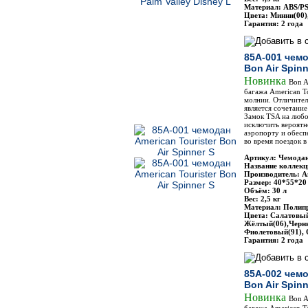
Материал: ABS/P
Цвета: Минни(00)
Гарантия: 2 года
85A-001 чемо
Bon Air Spinn
Новинка
Bon A
багажа American To
молнии. Отличите
является сочетание
Замок TSA на любо
исключить вероятн
аэропорту и обесп
во время поездок 
Артикул: Чемодан
Название коллекци
Производитель: Am
Размер: 40*55*20
Объём: 30 л
Вес: 2,5 кг
Материал: Полип
Цвета: Салатовый
Жёлтый(06),Черны
Фиолетовый(91),
Гарантия: 2 года
85A-002 чемо
Bon Air Spin
Новинка
Bon A