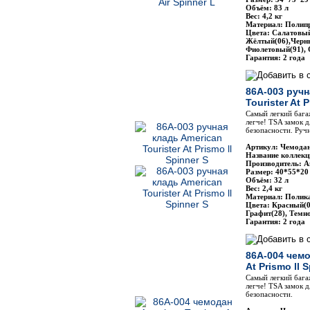
Объём: 83 л
Вес: 4,2 кг
Материал: Полип
Цвета: Салатовый
Жёлтый(06),Черны
Фиолетовый(91),
Гарантия: 2 года
86A-003 ручн
Tourister At P
Самый легкий бага
легче! TSA замок 
безопасности. Ручн
Артикул: Чемодан
Название коллекци
Производитель: Am
Размер: 40*55*20
Объём: 32 л
Вес: 2,4 кг
Материал: Полик
Цвета: Красный(0
Графит(28), Темн
Гарантия: 2 года
86A-004 чемо
At Prismo ll 
Самый легкий бага
легче! TSA замок 
безопасности.