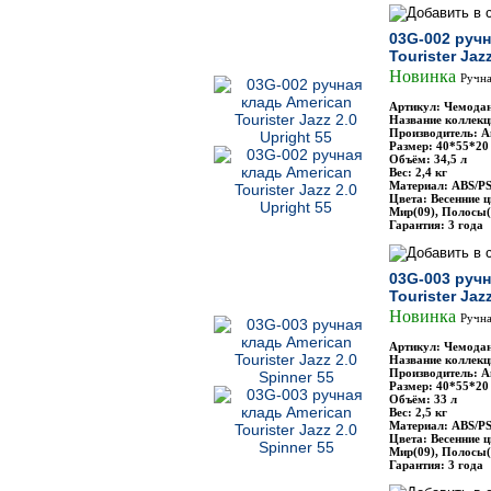
03G-002 ручн
Tourister Jaz
Новинка
Ручна
Артикул: Чемодан
Название коллекци
Производитель: Am
Размер: 40*55*20
Объём: 34,5 л
Вес: 2,4 кг
Материал: ABS/P
Цвета: Весенние ц
Мир(09), Полосы(
Гарантия: 3 года
03G-003 ручн
Tourister Jaz
Новинка
Ручна
Артикул: Чемодан
Название коллекци
Производитель: Am
Размер: 40*55*20
Объём: 33 л
Вес: 2,5 кг
Материал: ABS/P
Цвета: Весенние ц
Мир(09), Полосы(
Гарантия: 3 года