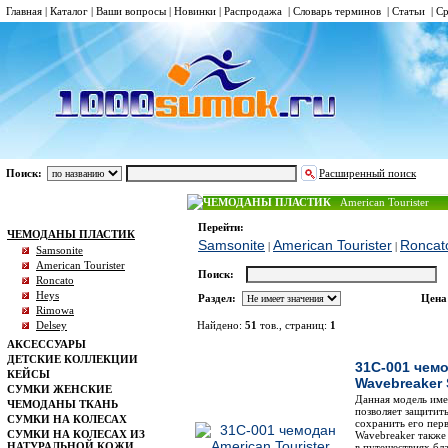
Главная
|
Каталог
|
Ваши вопросы
|
Новинки
|
Распродажа
|
Словарь терминов
|
Статьи
|
Ср
Поиск:
Расширенный поиск
ЧЕМОДАНЫ ПЛАСТИК
American Tourister
Каталог
Перейти:
ЧЕМОДАНЫ ПЛАСТИК
Samsonite
American Tourister
Roncat
|
|
Samsonite
American Tourister
Поиск:
Roncato
Heys
Раздел:
Цена
Rimowa
Delsey
Найдено:
51
тов., страниц:
1
АКСЕССУАРЫ
Фото
Н
ДЕТСКИЕ КОЛЛЕКЦИИ
31C-001 чемо
КЕЙСЫ
Wavebreaker 
СУМКИ ЖЕНСКИЕ
Данная модель име
ЧЕМОДАНЫ ТКАНЬ
позволяет защитит
СУМКИ НА КОЛЕСАХ
сохранить его пер
СУМКИ НА КОЛЕСАХ ИЗ
Wavebreaker также
НАТУРАЛЬНОЙ КОЖИ
в путешествиях бл