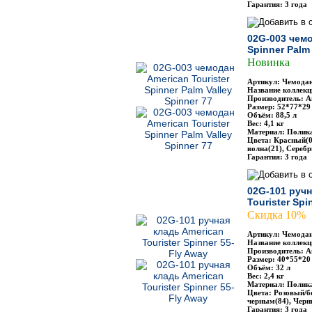
Гарантия: 3 года
02G-003 чемо
Spinner Palm 
Новинка
Артикул: Чемодан
Название коллекци
Производитель: Am
Размер: 52*77*29
Объём: 88,5 л
Вес: 4,1 кг
Материал: Полик
Цвета: Красный(0
волна(21), Сереб
Гарантия: 3 года
02G-101 ручн
Tourister Spi
Скидка 10%
Артикул: Чемодан
Название коллекци
Производитель: Am
Размер: 40*55*20
Объём: 32 л
Вес: 2,4 кг
Материал: Полик
Цвета: Розовый/б
черным(84), Черн
Гарантия: 3 года