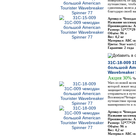
поверхность от ца
путешествие, чтоб
сдвоенных колеса 
благодаря своей м
Артикул: Чемодан
Название коллекц
Производитель: Am
Размер: 52*77*29
Объём: 96 л
Вес: 4,2 кг
Материал: АБС-п
Цвета: Star wars (
Гарантия: 2 года
31C-18-009 3
большой Amer
Wavebreaker 
Акция 30%
Че
Wars из новой колл
которой лежит мод
защищает поверхно
отправиться в путе
Вселенную!Четыре 
путешествие проще
маневренности и п
Артикул: Чемодан
Название коллекц
Производитель: Am
Размер: 52*77*29
Объём: 96 л
Вес: 4,2 кг
Материал: АБС-п