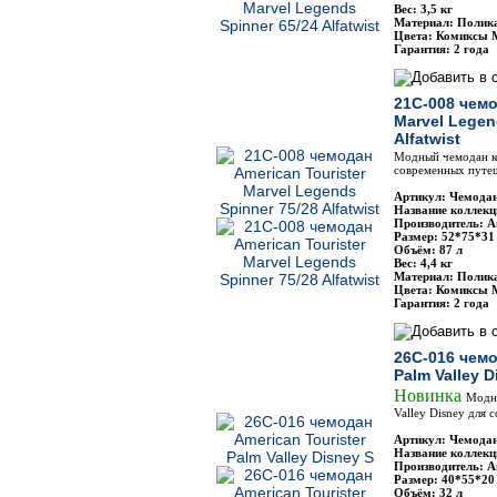
Вес: 3,5 кг
Материал: Полик
Цвета: Комиксы 
Гарантия: 2 года
21C-008 чемо
Marvel Legen
Alfatwist
Модный чемодан ко
современных путеш
Артикул: Чемодан
Название коллекц
Производитель: Am
Размер: 52*75*31
Объём: 87 л
Вес: 4,4 кг
Материал: Полик
Цвета: Комиксы 
Гарантия: 2 года
26C-016 чемо
Palm Valley D
Новинка
Модны
Valley Disney для
Артикул: Чемодан
Название коллекци
Производитель: Am
Размер: 40*55*20
Объём: 32 л