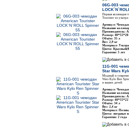
06G-003 чемо
LOCK`N`ROLL
Первая коллекция 
Tourister из ультр
Артикул: Чемодан
Название коллек
Производитель: Am
Размер: 40*55*20
Объём: 35 л
Вес: 2,9 кг
Материал: Ультра
Цвета: Красный(0
Гарантия: 5 лет
11G-001 чемо
Star Wars Kyl
Модный и современ
Wars Kylo Ren Spin
и ваших детей.
Артикул: Чемодан
Название коллекци
Производитель: Am
Размер: 40*55*22
Объём: 34 л
Вес: 2,4 кг
Материал: Полик
Цвета: звездные 
Гарантия: 2 года