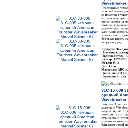
Wavebreaker 
Пластиковый чемода
из новой коллекци
из пластика с тек
которая защищает 
застегивается на м
помощи кодового з
разделенных перег
маленький карман
колеса имеют сдво
без труда катить и
нагружая руку.
Артикул: Чемодан
Название коллекц
Производитель: Am
Размер: 47*67*26
Объём: 64 л
Вес: 3,6 кг
Материал: АБС-п
Цвета: marvel (30
Гарантия: 2 года
31C-15-006 3
средний Amer
Wavebreaker 
Чемодан American T
коллекции Wavebrea
модный принт. Точ
поверхность от ца
путешествие, чтоб
сдвоенных колеса 
благодаря своей м