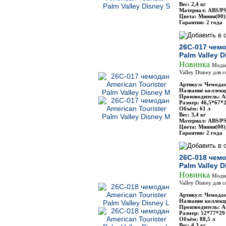
Вес: 2,4 кг
Материал: ABS/P
Цвета: Минни(00)
Гарантия: 2 года
26C-017 чемо
Palm Valley 
Новинка
Модны
Valley Disney для
Артикул: Чемодан
Название коллекци
Производитель: Am
Размер: 46,5*67*2
Объём: 61 л
Вес: 3,4 кг
Материал: ABS/P
Цвета: Минни(00)
Гарантия: 2 года
26C-018 чемо
Palm Valley D
Новинка
Модны
Valley Disney для
Артикул: Чемодан
Название коллекци
Производитель: Am
Размер: 52*77*29
Объём: 88,5 л
Вес: 4,3 кг