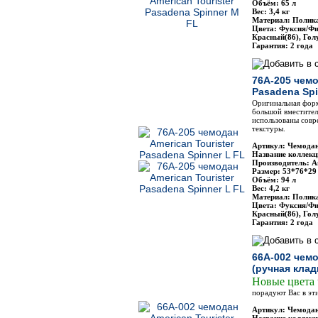
Объём: 65 л
Вес: 3,4 кг
Материал: Полик
Цвета: Фуксия/Ф
Красный(86), Гол
Гарантия: 2 года
76A-205 чемо
Pasadena Spi
Оригинальная фор
большой вместител
использованы совр
текстуры.
Артикул: Чемодан
Название коллекц
Производитель: Am
Размер: 53*76*29
Объём: 94 л
Вес: 4,2 кг
Материал: Полик
Цвета: Фуксия/Ф
Красный(86), Гол
Гарантия: 2 года
66A-002 чемо
(ручная клад
Новые цвета
порадуют Вас в эт
Артикул: Чемодан