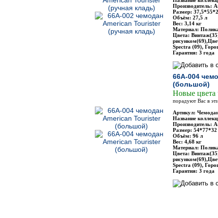
Название коллекци
Производитель: Am
Размер: 37,5*55*
Объём: 27,5 л
Вес: 3,14 кг
Материал: Полик
Цвета: Винтаж(35
рисунком(69),Цве
Spectra (09), Горо
Гарантия: 3 года
66A-004 чемо
(большой)
Новые цвета
порадуют Вас в эт
Артикул: Чемодан
Название коллекци
Производитель: Am
Размер: 54*77*32
Объём: 96 л
Вес: 4,68 кг
Материал: Полик
Цвета: Винтаж(35
рисунком(69),Цве
Spectra (09), Горо
Гарантия: 3 года