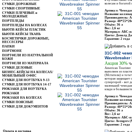
колесам и богатой
СУМКИ ДОРОЖНЫЕ
СУМКИ СПОРТИВНЫЕ
Артикул: Чемодан
СУМКИ ПЛЕЧЕВЫЕ и
Название коллекц
МОЛОДЕЖНЫЕ
Производитель: Am
ПОРТПЛЕДЫ
Размер: 40*55*20
Объём: 36 л
ПОРТПЛЕДЫ НА КОЛЕСАХ
Вес: 2,6 кг
БЬЮТИ-КЕЙСЫ ПЛАСТИК
Материал: АБС-п
БЬЮТИ-КЕЙСЫ ТКАНЬ
Цвета: Доналд Да
КОСМЕТИЧКИ ДОРОЖНЫЕ,
Гарантия: 2 года
НЕССЕСЕРЫ
ПАПКИ
ПОРТМОНЕ
31C-002 чемо
ПОРТФЕЛИ ИЗ НАТУРАЛЬНОЙ
Wavebreaker 
КОЖИ
Акция 30%
ПОРТФЕЛИ ИЗ МАТЕРИАЛА
Че
СУМКИ ДЕЛОВЫЕ
American Tourister
выполнен из пласт
БИЗНЕС-КЕЙСЫ НА КОЛЕСАХ/
(Мстители) и точе
МОБИЛЬНЫЙ ОФИС
которая защищает 
СУМКИ ДЛЯ НОУТБУКА 9-13
супергерой - вот д
СУМКИ ДЛЯ НОУТБУКА 14-17
маленький чемодан
РЮКЗАКИ ДЛЯ НОУТБУКА
клади в большинст
РЮКЗАКИ
Артикул: Чемодан
РЮКЗАКИ НА КОЛЕСАХ
Название коллекц
СУМКИ ПОЯСНЫЕ
Производитель: Am
СУМКИ ДЛЯ ДОКУМЕНТОВ
Размер: 40*55*20
Объём: 36 л
Вес: 2,6 кг
Материал: АБС-п
Цвета: Avengers (
Информация
Гарантия: 2 года
Оплата и доставка