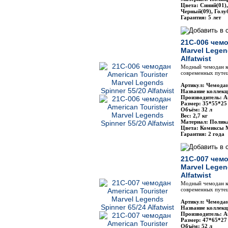
Цвета: Синий(01)
Черный(09), Голу
Гарантия: 5 лет
21C-006 чемо
Marvel Legen
Alfatwist
Модный чемодан ко
современных путеш
Артикул: Чемодан
Название коллекц
Производитель: Am
Размер: 35*55*25
Объём: 32 л
Вес: 2,7 кг
Материал: Полик
Цвета: Комиксы 
Гарантия: 2 года
21C-007 чемо
Marvel Legen
Alfatwist
Модный чемодан ко
современных путеш
Артикул: Чемодан
Название коллекц
Производитель: Am
Размер: 47*65*27
Объём: 52 л