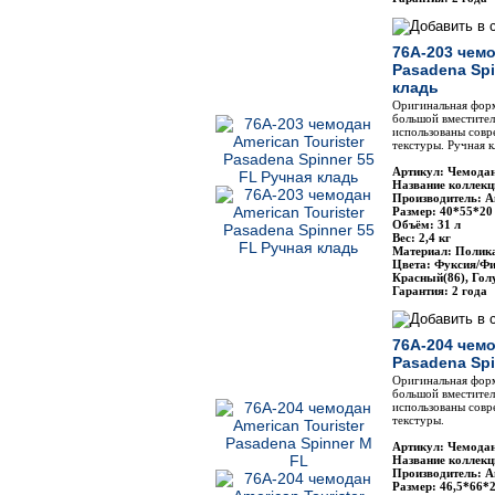
76A-203 чемо
Pasadena Spi
кладь
Оригинальная фор
большой вместител
использованы совр
текстуры. Ручная к
Артикул: Чемодан
Название коллекц
Производитель: Am
Размер: 40*55*20
Объём: 31 л
Вес: 2,4 кг
Материал: Полик
Цвета: Фуксия/Ф
Красный(86), Гол
Гарантия: 2 года
76A-204 чемо
Pasadena Spi
Оригинальная фор
большой вместител
использованы совр
текстуры.
Артикул: Чемодан
Название коллекц
Производитель: Am
Размер: 46,5*66*