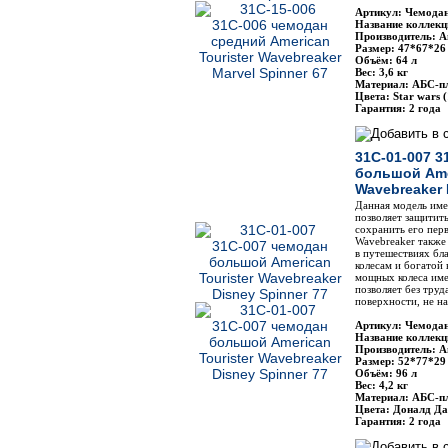
Артикул: Чемодан
Название коллекц
Производитель: Am
Размер: 47*67*26
Объём: 64 л
Вес: 3,6 кг
Материал: АБС-п
Цвета: Star wars (
Гарантия: 2 года
31C-01-007 3
большой Amer
Wavebreaker 
Данная модель име
позволяет защитит
сохранить его пер
Wavebreaker также
в путешествиях бл
колесам и богатой
мощных колеса име
позволяет без труд
поверхности, не н
Артикул: Чемодан
Название коллекц
Производитель: Am
Размер: 52*77*29
Объём: 96 л
Вес: 4,2 кг
Материал: АБС-п
Цвета: Доналд Да
Гарантия: 2 года