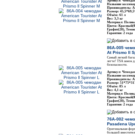
Артикул: Чемодан
Название коллекци
Производитель: Am
Размер: 45,5*69,5
Объём: 61 л
Вес: 3,3 кг
Материал: Полик
Цвета: Красный(0
Графит(28), Темн
Гарантия: 2 года
86A-005 чемо
At Prismo ll 
Самый легкий бага
легче! TSA замок 
безопасности.
Артикул: Чемодан
Название коллекци
Производитель: Am
Размер: 51*75*31
Объём: 85 л
Вес: 4,1 кг
Материал: Полик
Цвета: Красный(0
Графит(28), Темн
Гарантия: 2 года
76A-002 чемо
Pasadena Upr
Оригинальная фор
большой вместител