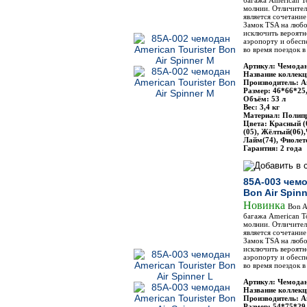
багажа American To
молнии. Отличите
является сочетание
Замок TSA на любо
исключить вероятн
аэропорту и обесп
во время поездок 
Артикул: Чемодан
Название коллекци
Производитель: Am
Размер: 46*66*25
Объём: 53 л
Вес: 3,4 кг
Материал: Полип
Цвета: Красный (
(05), Жёлтый(06),
Лайм(74), Фиолет
Гарантия: 2 года
85A-003 чемо
Bon Air Spinn
Новинка
Bon A
багажа American To
молнии. Отличите
является сочетание
Замок TSA на любо
исключить вероятн
аэропорту и обесп
во время поездок 
Артикул: Чемодан
Название коллекци
Производитель: Am
Размер: 54*75*29