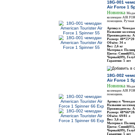
18G-001 чемо
Air Force 1 S
Новинка
Модн
коллекции AIR FO
помощник. Ручная 
Артикул: Чемодан
Название коллекци
Производитель: Am
Размер: 40*55*20
Объём: 34 л
Вес: 2,6 кг
Материал: Полип
Цвета: Синий(01)
Черный(09), Голу
Гарантия: 5 лет
18G-002 чемо
Air Force 1 S
Новинка
Модн
коллекции AIR FO
помощник.
Артикул: Чемодан
Название коллекци
Производитель: Am
Размер: 48*66*28
Объём: 69/81 л
Вес: 3,6 кг
Материал: Полип
Цвета: Синий(01)
Черный(09), Голу
Гарантия: 5 лет