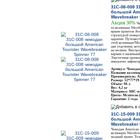
31C-08-008 3
большой Amer
Wavebreaker 
Акция 30%
Че
из коллекции Waveb
ярким принтом Ave
структурой поверх
царапин. Путешеств
этой коллекции!Мо
два отделения, ко
на молнии. Внутри
карман и маленьки
Эластичные прижи
аккуратно зафикси
Артикул: Чемодан
Название коллекц
Производитель: Am
Размер: 52*77*29
Объём: 96 л
Вес: 4,2 кг
Материал: АБС-п
Цвета: Мстители (
Гарантия: 2 года
31C-15-009 3
большой Amer
Wavebreaker 
Чемодан American T
коллекции Wavebrea
модный принт. Точ