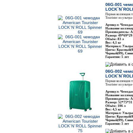
06G-001 чемо
LOCK`N`ROLL
Первая коллекция 
Tourister из ультр
Артикул: Чемодан
Название коллек
Производитель: Am
Размер: 49*69*29
Объём: 83 л
Вес: 4,1 кг
Материал: Ультра
Цвета: Красный(0
Черный(09), Сини
Гарантия: 5 лет
06G-002 чемо
LOCK`N`ROLL
Первая коллекция 
Tourister из ультр
Артикул: Чемодан
Название коллек
Производитель: Am
Размер: 52*75*31
Объём: 106 л
Вес: 4,5 кг
Материал: Ультра
Цвета: Красный(0
Черный(09), Сини
Гарантия: 5 лет