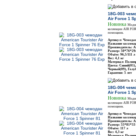
18G-003 чемо
Air Force 1 S
Новинка
Модн
коллекции AIR FO
помощник.
Артикул: Чемодан
Название коллекци
Производитель: Am
Размер: 50*76*29
Объём: 96,5/111 л
Вес: 4,1 кг
Материал: Полип
Цвета: Синий(01)
Черный(09), Голу
Гарантия: 5 лет
18G-004 чемо
Air Force 1 S
Новинка
Модн
коллекции AIR FO
помощник.
Артикул: Чемодан
Название коллекци
Производитель: Am
Размер: 55*81*33
Объём: 117 л
Вес: 4,3 кг
Материал: Полип