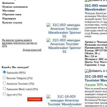
Контакты
31C-003 чемо
Пункты самовывоза
Wavebreaker 
Магазины
Чемодан American T
Обратная связь
коллекции Wavebrea
Партнерам
модный принт. Точ
поверхность от ца
Каталог ссылок
путешествие, чтоб
сдвоенных колеса 
благодаря своей м
ходу.Размер данно
Новости магазина
клади.
На многие товары нашего
Артикул: Чемодан
магазина действуют скидки от
Название коллекц
20%
Производитель: Am
Архив новостей
Размер: 40*55*20
Объём: 36 л
Вес: 2,6 кг
Материал: АБС-п
Опрос
Цвета: Srar Wars
Гарантия: 2 года
Какой у Вас чемодан?
Samsonite (90%)
31C-18-003 ч
Roncato Valigeria (2%)
Tourister Wa
American Tourister (3%)
Акция 30%
Че
Wars из новой колл
Samsonite Black Label (0%)
которой лежит мод
защищает поверхно
Другoй (5%)
отправиться в путе
Вселенную!Четыре 
путешествие проще
маневренности и п