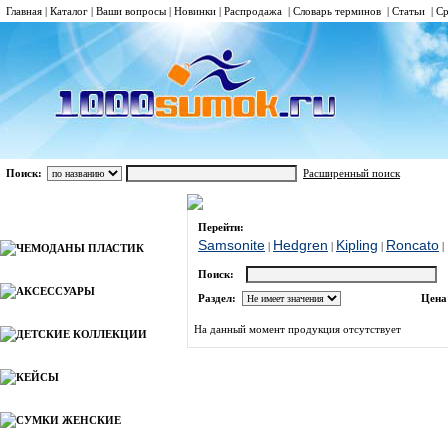
Главная
|
Каталог
|
Ваши вопросы
|
Новинки
|
Распродажа
|
Словарь терминов
|
Статьи
|
Ср
Поиск:
Расширенный поиск
РЮКЗАКИ НА КОЛЕСАХ
Roncato
Каталог
Перейти:
Samsonite
Hedgren
Kipling
Roncato
|
|
|
|
ЧЕМОДАНЫ ПЛАСТИК
Поиск:
АКСЕССУАРЫ
Раздел:
Цена
На данный момент продукция отсутствует
ДЕТСКИЕ КОЛЛЕКЦИИ
КЕЙСЫ
СУМКИ ЖЕНСКИЕ