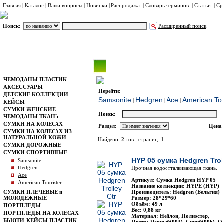
Главная
|
Каталог
|
Ваши вопросы
|
Новинки
|
Распродажа
|
Словарь терминов
|
Статьи
|
Ср
Поиск:
Расширенный поиск
СУМКИ СПОРТИВНЫЕ
Hedgren
Каталог
ЧЕМОДАНЫ ПЛАСТИК
АКСЕССУАРЫ
Перейти:
ДЕТСКИЕ КОЛЛЕКЦИИ
Samsonite
Hedgren
Ace
American Tou
|
|
|
КЕЙСЫ
СУМКИ ЖЕНСКИЕ
Поиск:
ЧЕМОДАНЫ ТКАНЬ
СУМКИ НА КОЛЕСАХ
Раздел:
Цена
СУМКИ НА КОЛЕСАХ ИЗ
НАТУРАЛЬНОЙ КОЖИ
Найдено:
2
тов., страниц:
1
СУМКИ ДОРОЖНЫЕ
Фото
Наименование
СУМКИ СПОРТИВНЫЕ
HYP 05 сумка Hedgren Trol
Samsonite
Hedgren
Прочная водоотталкивающая ткань.
Ace
Артикул: Сумка Hedgren HYP 05
American Tourister
Название коллекции: HYPE (HYP)
СУМКИ ПЛЕЧЕВЫЕ и
Производитель: Hedgren (Бельгия)
МОЛОДЕЖНЫЕ
Размер: 28*29*60
Объём: 49 л
ПОРТПЛЕДЫ
Вес: 0,88 кг
ПОРТПЛЕДЫ НА КОЛЕСАХ
Материал: Нейлон, Полиэстер,
БЬЮТИ-КЕЙСЫ ПЛАСТИК
Цвета: Черный(003), Синий(006), 