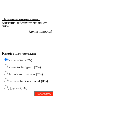
Новости магазина
На многие товары нашего
магазина действуют скидки от
20%
Архив новостей
Опрос
Какой у Вас чемодан?
Samsonite (90%)
Roncato Valigeria (2%)
American Tourister (3%)
Samsonite Black Label (0%)
Другoй (5%)