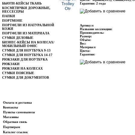
БЬЮТИ-КЕЙСЫ ТКАНЬ
Гарантия: 2 года
КОСМЕТИЧКИ ДОРОЖНЫЕ,
НЕССЕСЕРЫ
ПАПКИ
ПОРТМОНЕ
ПОРТФЕЛИ ИЗ НАТУРАЛЬНОЙ
Артикул:
КОЖИ
Название коллекции:
Производитель:
ПОРТФЕЛИ ИЗ МАТЕРИАЛА
Размер:
СУМКИ ДЕЛОВЫЕ
Объём:
БИЗНЕС-КЕЙСЫ НА КОЛЕСАХ/
Вес:
МОБИЛЬНЫЙ ОФИС
Материал:
СУМКИ ДЛЯ НОУТБУКА 9-13
Цвета:
Гарантия:
СУМКИ ДЛЯ НОУТБУКА 14-17
РЮКЗАКИ ДЛЯ НОУТБУКА
РЮКЗАКИ
РЮКЗАКИ НА КОЛЕСАХ
СУМКИ ПОЯСНЫЕ
СУМКИ ДЛЯ ДОКУМЕНТОВ
Информация
Оплата и доставка
Контакты
Пункты самовывоза
Магазины
Обратная связь
Партнерам
Каталог ссылок