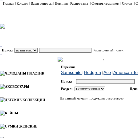
Главная
|
Каталог
|
Ваши вопросы
|
Новинки
|
Распродажа
|
Словарь терминов
|
Статьи
|
С
Поиск:
Расширенный поиск
СУМКИ СПОРТИВНЫЕ
Samsonite
Каталог
Перейти:
Samsonite
Hedgren
Ace
American Tou
|
|
|
ЧЕМОДАНЫ ПЛАСТИК
Поиск:
АКСЕССУАРЫ
Раздел:
Цена
На данный момент продукция отсутствует
ДЕТСКИЕ КОЛЛЕКЦИИ
КЕЙСЫ
СУМКИ ЖЕНСКИЕ