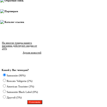
Обратная связь
Партнерам
Каталог ссылок
Новости магазина
На многие товары нашего
магазина действуют скидки от
20%
Архив новостей
Опрос
Какой у Вас чемодан?
Samsonite (90%)
Roncato Valigeria (2%)
American Tourister (3%)
Samsonite Black Label (0%)
Другoй (5%)