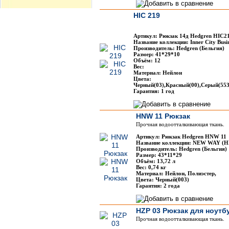
HIC 219
Артикул: Рюкзак 14д Hedgren HIC2
Название коллекции: Inner City Busi
Производитель: Hedgren (Бельгия)
Размер: 41*29*10
Объём: 12
Вес:
Материал: Нейлон
Цвета:
Черный(03),Красный(00),Серый(553
Гарантия: 1 год
HNW 11 Рюкзак
Прочная водоотталкивающая ткань.
Артикул: Рюкзак Hedgren HNW 11
Название коллекции: NEW WAY (
Производитель: Hedgren (Бельгия)
Размер: 43*11*29
Объём: 13,72 л
Вес: 0,74 кг
Материал: Нейлон, Полиэстер,
Цвета: Черный(003)
Гарантия: 2 года
HZP 03 Рюкзак для ноутб
Прочная водоотталкивающая ткань.