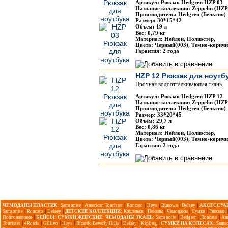
Артикул: Рюкзак Hedgren HZP 03
Название коллекции: Zeppelin (HZP
Производитель: Hedgren (Бельгия)
Размер: 30*15*42
Объём: 19 л
Вес: 0,79 кг
Материал: Нейлон, Полиэстер,
Цвета: Черный(003), Темно-корич
Гарантия: 2 года
HZP 12 Рюкзак для ноутб
Прочная водоотталкивающая ткань.
Артикул: Рюкзак Hedgren HZP 12
Название коллекции: Zeppelin (HZP
Производитель: Hedgren (Бельгия)
Размер: 33*20*45
Объём: 29,7 л
Вес: 0,86 кг
Материал: Нейлон, Полиэстер,
Цвета: Черный(003), Темно-корич
Гарантия: 2 года
|
|
|
|
|
|
ЧЕМОДАНЫ ПЛАСТИК:
Samsonite
American Tourister
Roncato
Heys
Rimowa
Delsey
АКСЕССУА
|
|
|
|
|
|
|
Samsonite
Roncato
Delsey
ДЕТСКИЕ КОЛЛЕКЦИИ:
Кошельки
Пеналы
Чемоданы
Сумки
Рюкзаки
|
|
|
|
Подголовники
КЕЙСЫ:
СУМКИ ЖЕНСКИЕ:
ЧЕМОДАНЫ ТКАНЬ:
Samsonite
Hedgren
Roncato
Am
|
|
|
|
|
|
|
Tourister
4Roads
Gillivo
Heys
Ricardo Beverly Hills
Delsey
Kipling
СУМКИ НА КОЛЕСАХ:
Samso