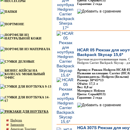
Цвета: Серый(013)
НЕССЕСЕРЫ
Гарантия: 2 года
ПАПКИ
ПОРТМОНЕ
ПОРТФЕЛИ ИЗ
НАТУРАЛЬНОЙ КОЖИ
ПОРТФЕЛИ ИЗ МАТЕРИАЛА
HCAR 05 Рюкзак для ноутб
Backpack Skycap 15,6*
Прочная водоотталкивающая ткань. С
СУМКИ ДЕЛОВЫЕ
Hedgren Carrier Backpack Skycap - д
Артикул: Рюкзак Hedgren HCAR 0
БИЗНЕС-КЕЙСЫ НА
Название коллекции: Carrier (HCA
КОЛЕСАХ/ МОБИЛЬНЫЙ
Производитель: Hedgren (Бельгия)
ОФИС
Размер: 30*45*13
Объём: 17,5 л
СУМКИ ДЛЯ НОУТБУКА 9-13
Вес: 0,8 кг
Материал: Нейлон
Цвета: Серый(013)
СУМКИ ДЛЯ НОУТБУКА 14-
Гарантия: 2 года
17
РЮКЗАКИ ДЛЯ НОУТБУКА
Hedgren
Samsonite
HGA 307S Рюкзак для ноу
American Tourister