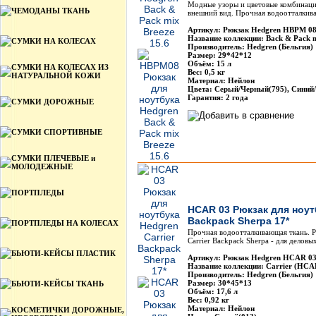
Модные узоры и цветовые комбинаци
ЧЕМОДАНЫ ТКАНЬ
внешний вид. Прочная водоотталкив
Артикул: Рюкзак Hedgren HBPM 0
Название коллекции: Back & Pack
СУМКИ НА КОЛЕСАХ
Производитель: Hedgren (Бельгия)
Размер: 29*42*12
Объём: 15 л
СУМКИ НА КОЛЕСАХ ИЗ
Вес: 0,5 кг
НАТУРАЛЬНОЙ КОЖИ
Материал: Нейлон
Цвета: Серый/Черный(795), Синий/
Гарантия: 2 года
СУМКИ ДОРОЖНЫЕ
СУМКИ СПОРТИВНЫЕ
СУМКИ ПЛЕЧЕВЫЕ и
МОЛОДЕЖНЫЕ
ПОРТПЛЕДЫ
HCAR 03 Рюкзак для ноутб
Backpack Sherpa 17*
ПОРТПЛЕДЫ НА КОЛЕСАХ
Прочная водоотталкивающая ткань. Р
Carrier Backpack Sherpa - для делов
БЬЮТИ-КЕЙСЫ ПЛАСТИК
Артикул: Рюкзак Hedgren HCAR 0
Название коллекции: Carrier (HCA
Производитель: Hedgren (Бельгия)
Размер: 30*45*13
БЬЮТИ-КЕЙСЫ ТКАНЬ
Объём: 17,6 л
Вес: 0,92 кг
Материал: Нейлон
КОСМЕТИЧКИ ДОРОЖНЫЕ,