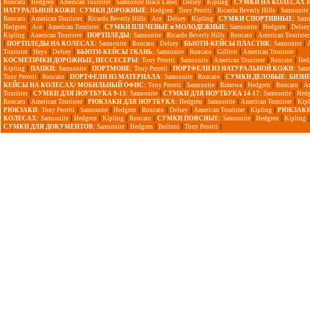
|
|
|
|
|
|
Roncato
Hedgren
American Tourister
Samsonite Black Label
Delsey
Kipling
СУМКИ НА КОЛЕСАХ 
|
|
|
НАТУРАЛЬНОЙ КОЖИ:
СУМКИ ДОРОЖНЫЕ:
Hedgren
Tony Perotti
Ricardo Beverly Hills
Samsonite
|
|
|
|
|
|
Roncato
American Tourister
Ricardo Beverly Hills
Ace
Delsey
Kipling
СУМКИ СПОРТИВНЫЕ:
Sams
|
|
|
|
|
Hedgren
Ace
American Tourister
СУМКИ ПЛЕЧЕВЫЕ и МОЛОДЕЖНЫЕ:
Samsonite
Hedgren
Delsey
|
|
|
|
|
Kipling
American Tourister
ПОРТПЛЕДЫ:
Samsonite
Ricardo Beverly Hills
Roncato
American Tourister
|
|
|
|
|
ПОРТПЛЕДЫ НА КОЛЕСАХ:
Samsonite
Roncato
Delsey
БЬЮТИ-КЕЙСЫ ПЛАСТИК:
Samsonite
|
|
|
|
|
|
|
Tourister
Heys
Delsey
БЬЮТИ-КЕЙСЫ ТКАНЬ:
Samsonite
Roncato
Gillivo
American Tourister
|
|
|
|
КОСМЕТИЧКИ ДОРОЖНЫЕ, НЕССЕСЕРЫ:
Tony Perotti
Samsonite
American Tourister
Roncato
Hed
|
|
|
Kipling
ПАПКИ:
Samsonite
ПОРТМОНЕ:
Tony Perotti
ПОРТФЕЛИ ИЗ НАТУРАЛЬНОЙ КОЖИ:
Sams
|
|
|
|
Tony Perotti
Roncato
ПОРТФЕЛИ ИЗ МАТЕРИАЛА:
Samsonite
Roncato
СУМКИ ДЕЛОВЫЕ:
БИЗНЕ
|
|
|
|
|
КЕЙСЫ НА КОЛЕСАХ/ МОБИЛЬНЫЙ ОФИС:
Tony Perotti
Samsonite
Rimowa
Hedgren
Roncato
A
|
|
|
Tourister
СУМКИ ДЛЯ НОУТБУКА 9-13:
Samsonite
СУМКИ ДЛЯ НОУТБУКА 14-17:
Samsonite
Hedg
|
|
|
|
|
Roncato
American Tourister
РЮКЗАКИ ДЛЯ НОУТБУКА:
Hedgren
Samsonite
American Tourister
Kipl
|
|
|
|
|
|
|
РЮКЗАКИ:
Tony Perotti
Samsonite
Hedgren
Roncato
Delsey
American Tourister
Kipling
РЮКЗАКИ
|
|
|
|
|
|
|
КОЛЕСАХ:
Samsonite
Hedgren
Kipling
Roncato
СУМКИ ПОЯСНЫЕ:
Samsonite
Hedgren
Kipling
|
|
|
|
СУМКИ ДЛЯ ДОКУМЕНТОВ:
Samsonite
Hedgren
Bolinni
Tony Perotti
Copyright 2009-2015 ©
1000sumok.ru