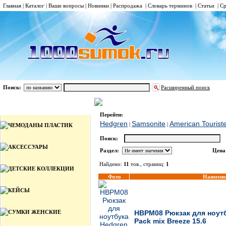
Главная
|
Каталог
|
Ваши вопросы
|
Новинки
|
Распродажа
|
Словарь терминов
|
Статьи
|
Ср
Поиск:
Расширенный поиск
РЮКЗАКИ ДЛЯ НОУТБУКА
Hedgren
Каталог
Перейти:
Hedgren
Samsonite
American Tourist
|
|
ЧЕМОДАНЫ ПЛАСТИК
Поиск:
АКСЕССУАРЫ
Раздел:
Цена
Найдено:
11
тов., страниц:
1
ДЕТСКИЕ КОЛЛЕКЦИИ
Фото
Наимено
КЕЙСЫ
СУМКИ ЖЕНСКИЕ
HBPM08 Рюкзак для ноутб
Pack mix Breeze 15.6