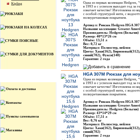
Одна из первых коллекции Hedgren, “
Kipling
в 1993 и с успехом выходит год за го
означает качество! Изготовлена из к
РЮКЗАКИ
с особой структурой нити, с водоот
полиуретановым покрытием.
Артикул: Рюкзак Hedgren HGA 307
РЮКЗАКИ НА КОЛЕСАХ
Название коллекции: Greater Amer
Производитель: Hedgren (Бельгия)
Размер: 40*13*26 см
Объём: 13,51 л
СУМКИ ПОЯСНЫЕ
Вес: 0,72 кг
Материал: Полиэстер, нейлон
Цвета: Хаки(162), Бирюзовый(312)
СУМКИ ДЛЯ ДОКУМЕНТОВ
синий(702), Фукси(148)
Гарантия: 2 года
HGA 307M Рюкзак для ноу
Информация
Одна из первых коллекции Hedgren, “
в 1993 и с успехом выходит год за го
означает качество! Изготовлена из к
Оплата и доставка
с особой структурой нити, с водоот
полиуретановым покрытием.
Артикул: Рюкзак Hedgren HGA 30
Контакты
Название коллекции: Greater Amer
Производитель: Hedgren (Бельгия)
Размер: 43*14*29 см
Пункты самовывоза
Объём: 17,51 л
Вес: 0,76 кг
Материал: Полиэстер, нейлон
Цвета: Хаки(162), Бирюзовый(312)
Магазины
синий(702)
Гарантия: 2 года