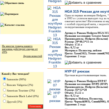
Обратная связь
HGA 315 Рюкзак для ноутб
Партнерам
Одна из первых коллекции Hedgren, “
в 1993 и с успехом выходит год за го
означает качество! Изготовлена из к
с особой структурой нити, с водоот
Каталог ссылок
полиуретановым покрытием..
Артикул: Рюкзак Hedgren HGA 315
Название коллекции: Greater Amer
Производитель: Hedgren (Бельгия)
Новости магазина
Размер: 29*40,5*15 см
Объём: 17,6 л
На многие товары нашего
Вес: 0,72 кг
магазина действуют скидки от
Материал: Полиэстер, нейлон
20%
Цвета: Хаки(162), Темно-синий(702
Архив новостей
Гарантия: 2 года
Опрос
HYP 07 рюкзак
Какой у Вас чемодан?
Прочная водоотталкивающая ткань.
Samsonite (90%)
Артикул: Рюкзак Hedgren HYP 07
Название коллекции: HYPE (HYP)
Roncato Valigeria (2%)
Производитель: Hedgren (Бельгия)
Размер: 45*12*28
American Tourister (3%)
Объём: 15,12 л
Вес: 0,72 кг
Samsonite Black Label (0%)
Материал: Нейлон, Полиэстер,
Цвета: Черный(003), Синий(006), 
Другoй (5%)
Гарантия: 2 года