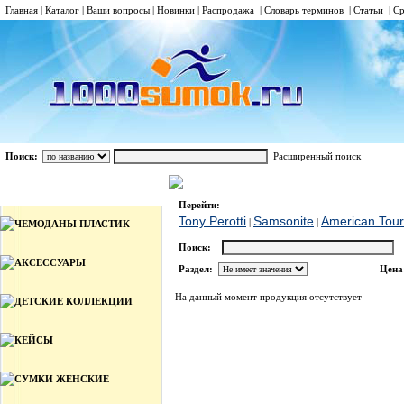
Главная
|
Каталог
|
Ваши вопросы
|
Новинки
|
Распродажа
|
Словарь терминов
|
Статьи
|
Ср
Поиск:
Расширенный поиск
КОСМЕТИЧКИ ДОРОЖНЫЕ, НЕССЕСЕРЫ
Каталог
Перейти:
Tony Perotti
Samsonite
American Tour
|
|
ЧЕМОДАНЫ ПЛАСТИК
Поиск:
АКСЕССУАРЫ
Раздел:
Цена
На данный момент продукция отсутствует
ДЕТСКИЕ КОЛЛЕКЦИИ
КЕЙСЫ
СУМКИ ЖЕНСКИЕ