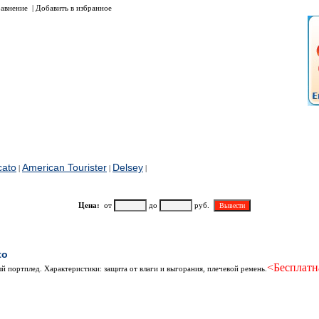
авнение
|
Добавить в избранное
cato
American Tourister
Delsey
|
|
|
Цена:
от
до
руб.
Наименование
to
<Бесплатн
 портплед. Характеристики: защита от влаги и выгорания, плечевой ремень.