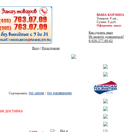
ВАША КОРЗИНА
Товаров:
0
шт.,
Сумма:
0
руб.
Оформить заказ
Как сделать заказ
Не можете дозвониться?
8-926-277-60-62
Вход
|
Регистрация
Бренды
по цене
по названию
Сортировать:
|
Цена
Купить
ая доставка