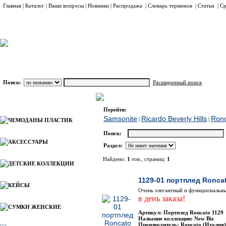
Главная
|
Каталог
|
Ваши вопросы
|
Новинки
|
Распродажа
|
Словарь терминов
|
Статьи
|
Ср
Поиск:
Расширенный поиск
ПОРТПЛЕДЫ
Roncato
Каталог
Перейти:
Samsonite
Ricardo Beverly Hills
Ron
|
|
ЧЕМОДАНЫ ПЛАСТИК
Поиск:
АКСЕССУАРЫ
Раздел:
Найдено:
1
тов., страниц:
1
ДЕТСКИЕ КОЛЛЕКЦИИ
Фото
1129-01 портплед Ronca
КЕЙСЫ
Очень элегантный и функциональный
в день заказа!
СУМКИ ЖЕНСКИЕ
Артикул: Портплед Roncato 1129
Название коллекции: New Biz
Производитель: Roncato (Италия)