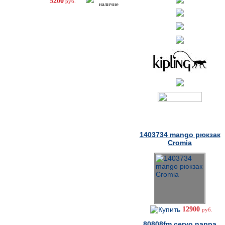
5200
руб.
Товары дня
1403734 mango рюкзак
Cromia
12900
руб.
80808fm cervo nappa