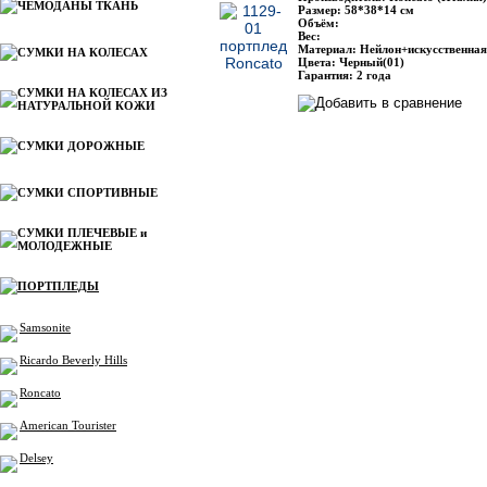
ЧЕМОДАНЫ ТКАНЬ
Размер: 58*38*14 см
Объём:
Вес:
Материал: Нейлон+искусственная
СУМКИ НА КОЛЕСАХ
Цвета: Черный(01)
Гарантия: 2 года
СУМКИ НА КОЛЕСАХ ИЗ
НАТУРАЛЬНОЙ КОЖИ
СУМКИ ДОРОЖНЫЕ
СУМКИ СПОРТИВНЫЕ
СУМКИ ПЛЕЧЕВЫЕ и
МОЛОДЕЖНЫЕ
ПОРТПЛЕДЫ
Samsonite
Ricardo Beverly Hills
Roncato
American Tourister
Delsey