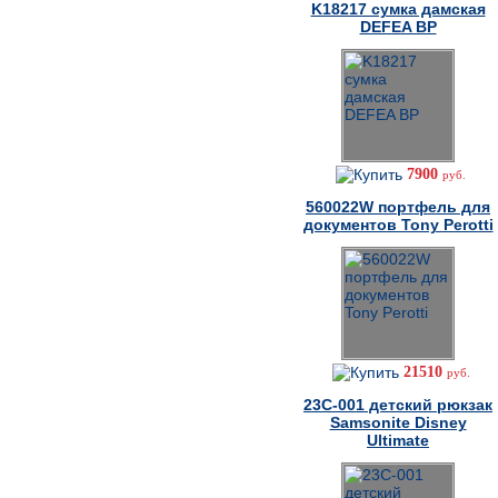
K18217 cумка дамская
DEFEA BP
7900
руб.
560022W портфель для
документов Tony Perotti
21510
руб.
23C-001 детский рюкзак
Samsonite Disney
Ultimate