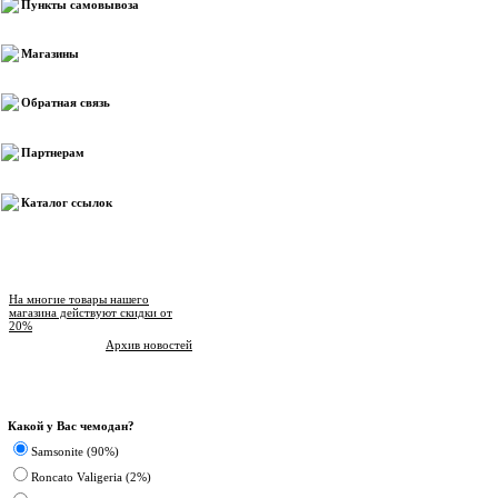
Пункты самовывоза
Магазины
Обратная связь
Партнерам
Каталог ссылок
Новости магазина
На многие товары нашего
магазина действуют скидки от
20%
Архив новостей
Опрос
Какой у Вас чемодан?
Samsonite (90%)
Roncato Valigeria (2%)