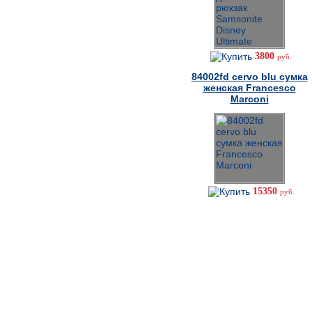
3800
руб.
84002fd cervo blu сумка
женская Francesco
Marconi
15350
руб.
Как сделать заказ
Не можете дозвониться?
8-926-277-60-62