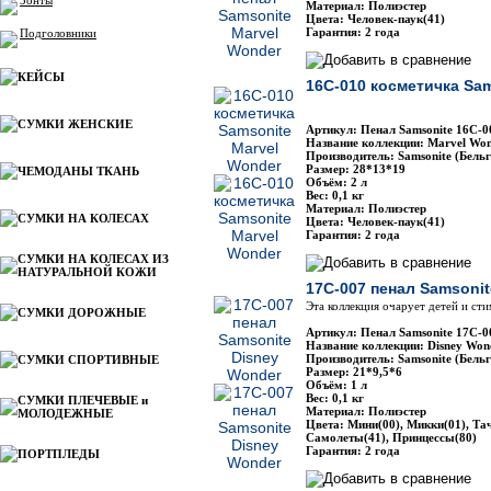
Зонты
Материал: Полиэстер
Цвета: Человек-паук(41)
Гарантия: 2 года
Подголовники
КЕЙСЫ
16C-010 косметичка Sam
СУМКИ ЖЕНСКИЕ
Артикул: Пенал Samsonite 16С-0
Название коллекции: Marvel Won
Производитель: Samsonite (Бельг
Размер: 28*13*19
ЧЕМОДАНЫ ТКАНЬ
Объём: 2 л
Вес: 0,1 кг
Материал: Полиэстер
СУМКИ НА КОЛЕСАХ
Цвета: Человек-паук(41)
Гарантия: 2 года
СУМКИ НА КОЛЕСАХ ИЗ
НАТУРАЛЬНОЙ КОЖИ
17C-007 пенал Samsonit
Эта коллекция очарует детей и ст
СУМКИ ДОРОЖНЫЕ
Артикул: Пенал Samsonite 17C-0
Название коллекции: Disney Won
Производитель: Samsonite (Бельг
СУМКИ СПОРТИВНЫЕ
Размер: 21*9,5*6
Объём: 1 л
Вес: 0,1 кг
СУМКИ ПЛЕЧЕВЫЕ и
Материал: Полиэстер
МОЛОДЕЖНЫЕ
Цвета: Мини(00), Микки(01), Тач
Самолеты(41), Принцессы(80)
Гарантия: 2 года
ПОРТПЛЕДЫ