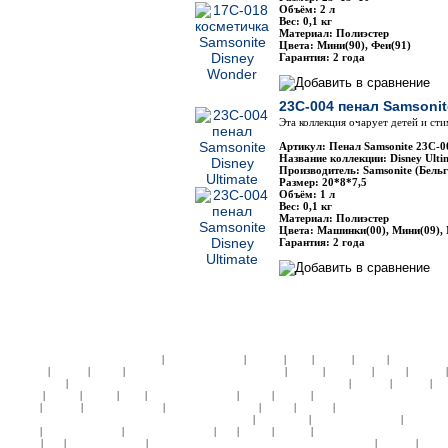
Объём: 2 л
Вес: 0,1 кг
Материал: Полиэстер
Цвета: Мини(90), Феи(91)
Гарантия: 2 года
23C-004 пенал Samsonit
Эта коллекция очарует детей и ст
Артикул: Пенал Samsonite 23C-0
Название коллекции: Disney Ulti
Производитель: Samsonite (Бельг
Размер: 20*8*7,5
Объём: 1 л
Вес: 0,1 кг
Материал: Полиэстер
Цвета: Машинки(00), Мини(09), 
Гарантия: 2 года
|
|
|
|
|
|
ЧЕМОДАНЫ ПЛАСТИК:
Samsonite
American Tourister
Roncato
Heys
Rimowa
Delsey
АКСЕССУА
|
|
|
|
|
|
|
Samsonite
Roncato
Delsey
ДЕТСКИЕ КОЛЛЕКЦИИ:
Кошельки
Пеналы
Чемоданы
Сумки
Рюкзаки
|
|
|
|
Подголовники
КЕЙСЫ:
СУМКИ ЖЕНСКИЕ:
ЧЕМОДАНЫ ТКАНЬ:
Samsonite
Hedgren
Roncato
Am
|
|
|
|
|
|
|
Tourister
4Roads
Gillivo
Heys
Ricardo Beverly Hills
Delsey
Kipling
СУМКИ НА КОЛЕСАХ:
Samso
|
|
|
|
|
|
Roncato
Hedgren
American Tourister
Samsonite Black Label
Delsey
Kipling
СУМКИ НА КОЛЕСАХ 
|
|
|
НАТУРАЛЬНОЙ КОЖИ:
СУМКИ ДОРОЖНЫЕ:
Hedgren
Tony Perotti
Ricardo Beverly Hills
Samsonite
|
|
|
|
|
|
Roncato
American Tourister
Ricardo Beverly Hills
Ace
Delsey
Kipling
СУМКИ СПОРТИВНЫЕ:
Sams
|
|
|
|
|
Hedgren
Ace
American Tourister
СУМКИ ПЛЕЧЕВЫЕ и МОЛОДЕЖНЫЕ:
Samsonite
Hedgren
Delsey