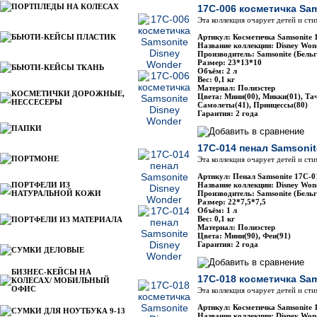
ПОРТПЛЕДЫ НА КОЛЕСАХ
17C-006 косметичка Sa
Эта коллекция очарует детей и ст
БЬЮТИ-КЕЙСЫ ПЛАСТИК
Артикул: Косметичка Samsonite 
Название коллекции: Disney Won
Производитель: Samsonite (Бельг
Размер: 23*13*10
БЬЮТИ-КЕЙСЫ ТКАНЬ
Объём: 2 л
Вес: 0,1 кг
Материал: Полиэстер
КОСМЕТИЧКИ ДОРОЖНЫЕ,
Цвета: Мини(00), Микки(01), Тач
НЕССЕСЕРЫ
Самолеты(41), Принцессы(80)
Гарантия: 2 года
ПАПКИ
17C-014 пенал Samsonit
ПОРТМОНЕ
Эта коллекция очарует детей и ст
Артикул: Пенал Samsonite 17C-0
ПОРТФЕЛИ ИЗ
Название коллекции: Disney Won
НАТУРАЛЬНОЙ КОЖИ
Производитель: Samsonite (Бельг
Размер: 22*7,5*7,5
Объём: 1 л
Вес: 0,1 кг
ПОРТФЕЛИ ИЗ МАТЕРИАЛА
Материал: Полиэстер
Цвета: Мини(90), Феи(91)
Гарантия: 2 года
СУМКИ ДЕЛОВЫЕ
БИЗНЕС-КЕЙСЫ НА
17C-018 косметичка Sa
КОЛЕСАХ/ МОБИЛЬНЫЙ
ОФИС
Эта коллекция очарует детей и ст
Артикул: Косметичка Samsonite 
СУМКИ ДЛЯ НОУТБУКА 9-13
Название коллекции: Disney Won