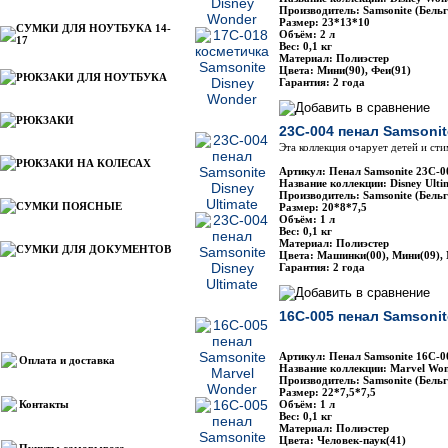
Производитель: Samsonite (Бельг
Размер: 23*13*10
СУМКИ ДЛЯ НОУТБУКА 14-
Объём: 2 л
17
Вес: 0,1 кг
Материал: Полиэстер
Цвета: Мини(90), Феи(91)
РЮКЗАКИ ДЛЯ НОУТБУКА
Гарантия: 2 года
РЮКЗАКИ
23C-004 пенал Samsonit
Эта коллекция очарует детей и ст
РЮКЗАКИ НА КОЛЕСАХ
Артикул: Пенал Samsonite 23C-0
Название коллекции: Disney Ulti
Производитель: Samsonite (Бельг
СУМКИ ПОЯСНЫЕ
Размер: 20*8*7,5
Объём: 1 л
Вес: 0,1 кг
Материал: Полиэстер
СУМКИ ДЛЯ ДОКУМЕНТОВ
Цвета: Машинки(00), Мини(09), 
Гарантия: 2 года
16C-005 пенал Samsonit
Информация
Артикул: Пенал Samsonite 16С-0
Оплата и доставка
Название коллекции: Marvel Won
Производитель: Samsonite (Бельг
Размер: 22*7,5*7,5
Контакты
Объём: 1 л
Вес: 0,1 кг
Материал: Полиэстер
Цвета: Человек-паук(41)