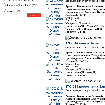
American Tourister (3%)
Эта коллекция очарует детей и ст
Samsonite Black Label (0%)
Артикул: Косметичка Samsonite 
Название коллекции: Disney Won
Другoй (5%)
Производитель: Samsonite (Бельг
Размер: 23*13*10
Объём: 2 л
Вес: 0,1 кг
Материал: Полиэстер
Цвета: Мини(00), Микки(01), Тач
Самолеты(41), Принцессы(80)
Гарантия: 2 года
17C-014 пенал Samsonit
Эта коллекция очарует детей и ст
Артикул: Пенал Samsonite 17C-0
Название коллекции: Disney Won
Производитель: Samsonite (Бельг
Размер: 22*7,5*7,5
Объём: 1 л
Вес: 0,1 кг
Материал: Полиэстер
Цвета: Мини(90), Феи(91)
Гарантия: 2 года
17C-018 косметичка Sa
Эта коллекция очарует детей и ст
Артикул: Косметичка Samsonite 
Название коллекции: Disney Won
Производитель: Samsonite (Бельг
Размер: 23*13*10