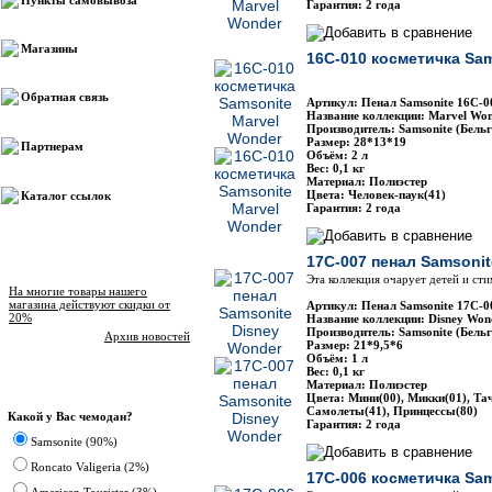
Пункты самовывоза
Гарантия: 2 года
Магазины
16C-010 косметичка Sam
Обратная связь
Артикул: Пенал Samsonite 16С-0
Название коллекции: Marvel Won
Производитель: Samsonite (Бельг
Размер: 28*13*19
Партнерам
Объём: 2 л
Вес: 0,1 кг
Материал: Полиэстер
Цвета: Человек-паук(41)
Каталог ссылок
Гарантия: 2 года
17C-007 пенал Samsonit
Новости магазина
Эта коллекция очарует детей и ст
На многие товары нашего
магазина действуют скидки от
Артикул: Пенал Samsonite 17C-0
20%
Название коллекции: Disney Won
Производитель: Samsonite (Бельг
Архив новостей
Размер: 21*9,5*6
Объём: 1 л
Вес: 0,1 кг
Материал: Полиэстер
Опрос
Цвета: Мини(00), Микки(01), Тач
Самолеты(41), Принцессы(80)
Какой у Вас чемодан?
Гарантия: 2 года
Samsonite (90%)
Roncato Valigeria (2%)
17C-006 косметичка Sa