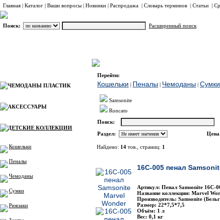
Главная
|
Каталог
|
Ваши вопросы
|
Новинки
|
Распродажа
|
Словарь терминов
|
Статьи
|
Ср
Поиск:
Расширенный поиск
ДЕТСКИЕ КОЛЛЕКЦИИ
Пеналы
Каталог
Перейти:
Кошельки
Пеналы
Чемоданы
Сумки
|
|
|
ЧЕМОДАНЫ ПЛАСТИК
Samsonite
АКСЕССУАРЫ
Roncato
Поиск:
ДЕТСКИЕ КОЛЛЕКЦИИ
Раздел:
Цена
Кошельки
Найдено:
14
тов., страниц:
1
Фото
Наимено
Пеналы
16C-005 пенал Samsonit
Чемоданы
Артикул: Пенал Samsonite 16С-0
Сумки
Название коллекции: Marvel Won
Производитель: Samsonite (Бельг
Размер: 22*7,5*7,5
Рюкзаки
Объём: 1 л
Вес: 0,1 кг