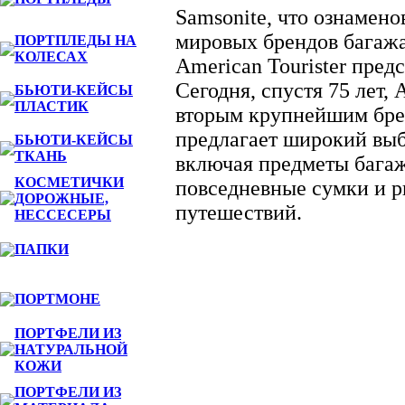
Samsonite, что ознамен
мировых брендов багажа
ПОРТПЛЕДЫ НА
КОЛЕСАХ
American Tourister пред
Сегодня, спустя 75 лет, 
БЬЮТИ-КЕЙСЫ
ПЛАСТИК
вторым крупнейшим бре
предлагает широкий выб
БЬЮТИ-КЕЙСЫ
ТКАНЬ
включая предметы багаж
КОСМЕТИЧКИ
повседневные сумки и р
ДОРОЖНЫЕ,
путешествий.
НЕССЕСЕРЫ
ПАПКИ
ПОРТМОНЕ
ПОРТФЕЛИ ИЗ
НАТУРАЛЬНОЙ
КОЖИ
ПОРТФЕЛИ ИЗ