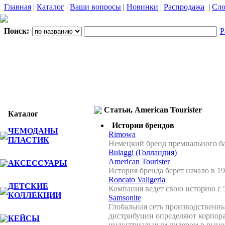
Главная
|
Каталог
|
Ваши вопросы
|
Новинки
|
Распродажа
|
Сло
Поиск:
Р
Статьи, American Tourister
Каталог
Истории брендов
ЧЕМОДАНЫ
Rimowa
ПЛАСТИК
Немецкий бренд премиального б
Bulaggi (Голландия)
American Tourister
АКСЕССУАРЫ
История бренда берет начало в 1
Roncato Valigeria
ДЕТСКИЕ
Компания ведет свою историю с 5
КОЛЛЕКЦИИ
Samsonite
Глобальная сеть производственн
дистрибуции определяют корпор
КЕЙСЫ
индустриальным лидером в рыноч