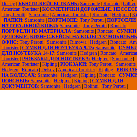
Delsey
|
БЬЮТИ-КЕЙСЫ ТКАНЬ:
Samsonite
|
Roncato
|
Gillivo
American Tourister
|
КОСМЕТИЧКИ ДОРОЖНЫЕ, НЕССЕС
Tony Perotti
|
Samsonite
|
American Tourister
|
Roncato
|
Hedgren
|
Ki
|
ПАПКИ:
Samsonite
|
ПОРТМОНЕ:
Tony Perotti
|
ПОРТФЕЛИ 
НАТУРАЛЬНОЙ КОЖИ:
Samsonite
|
Tony Perotti
|
Roncato
|
ПОРТФЕЛИ ИЗ МАТЕРИАЛА:
Samsonite
|
Roncato
|
СУМКИ
ДЕЛОВЫЕ:
БИЗНЕС-КЕЙСЫ НА КОЛЕСАХ/ МОБИЛЬН
ОФИС:
Tony Perotti
|
Samsonite
|
Rimowa
|
Hedgren
|
Roncato
|
Ame
Tourister
|
СУМКИ ДЛЯ НОУТБУКА 9-13:
Samsonite
|
СУМК
ДЛЯ НОУТБУКА 14-17:
Samsonite
|
Hedgren
|
Roncato
|
America
Tourister
|
РЮКЗАКИ ДЛЯ НОУТБУКА:
Hedgren
|
Samsonite
|
American Tourister
|
Kipling
|
РЮКЗАКИ:
Tony Perotti
|
Samsonite
Hedgren
|
Roncato
|
Delsey
|
American Tourister
|
Kipling
|
РЮКЗА
НА КОЛЕСАХ:
Samsonite
|
Hedgren
|
Kipling
|
Roncato
|
СУМК
ПОЯСНЫЕ:
Samsonite
|
Hedgren
|
Kipling
|
СУМКИ ДЛЯ
ДОКУМЕНТОВ:
Samsonite
|
Hedgren
|
Bolinni
|
Tony Perotti
|
Copyright 2009-2015 ©
1000sumok.ru