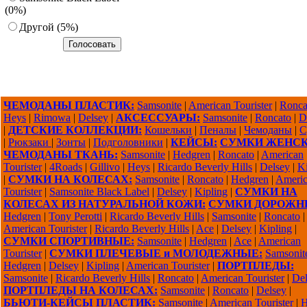
(0%)
Другoй (5%)
ЧЕМОДАНЫ ПЛАСТИК:
Samsonite
|
American Tourister
|
Ronca
Heys
|
Rimowa
|
Delsey
|
АКСЕССУАРЫ:
Samsonite
|
Roncato
|
D
|
ДЕТСКИЕ КОЛЛЕКЦИИ:
Кошельки
|
Пеналы
|
Чемоданы
|
С
|
Рюкзаки
|
Зонты
|
Подголовники
|
КЕЙСЫ:
СУМКИ ЖЕНСК
ЧЕМОДАНЫ ТКАНЬ:
Samsonite
|
Hedgren
|
Roncato
|
American
Tourister
|
4Roads
|
Gillivo
|
Heys
|
Ricardo Beverly Hills
|
Delsey
|
Ki
|
СУМКИ НА КОЛЕСАХ:
Samsonite
|
Roncato
|
Hedgren
|
Ameri
Tourister
|
Samsonite Black Label
|
Delsey
|
Kipling
|
СУМКИ НА
КОЛЕСАХ ИЗ НАТУРАЛЬНОЙ КОЖИ:
СУМКИ ДОРОЖН
Hedgren
|
Tony Perotti
|
Ricardo Beverly Hills
|
Samsonite
|
Roncato
|
American Tourister
|
Ricardo Beverly Hills
|
Ace
|
Delsey
|
Kipling
|
СУМКИ СПОРТИВНЫЕ:
Samsonite
|
Hedgren
|
Ace
|
American
Tourister
|
СУМКИ ПЛЕЧЕВЫЕ и МОЛОДЕЖНЫЕ:
Samsonit
Hedgren
|
Delsey
|
Kipling
|
American Tourister
|
ПОРТПЛЕДЫ:
Samsonite
|
Ricardo Beverly Hills
|
Roncato
|
American Tourister
|
Del
ПОРТПЛЕДЫ НА КОЛЕСАХ:
Samsonite
|
Roncato
|
Delsey
|
БЬЮТИ-КЕЙСЫ ПЛАСТИК:
Samsonite
|
American Tourister
|
H