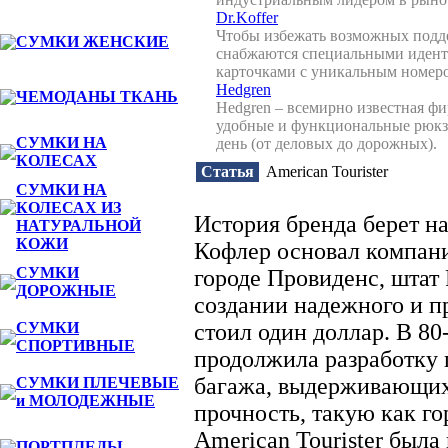
Dr.Koffer
Чтобы избежать возможных подде
СУМКИ ЖЕНСКИЕ
снабжаются специальными иде
карточками с уникальным номер
Hedgren
ЧЕМОДАНЫ ТКАНЬ
Hedgren – всемирно известная ф
удобные и функциональные рюкз
СУМКИ НА
день (от деловых до дорожных).
КОЛЕСАХ
Статья
American Tourister
СУМКИ НА
КОЛЕСАХ ИЗ
История бренда берет на
НАТУРАЛЬНОЙ
КОЖИ
Кофлер основал компани
СУМКИ
городе Провиденс, штат 
ДОРОЖНЫЕ
создании надежного и п
СУМКИ
стоил один доллар. В 80
СПОРТИВНЫЕ
продолжила разработку 
багажа, выдерживающих
СУМКИ ПЛЕЧЕВЫЕ
и МОЛОДЕЖНЫЕ
прочность, такую как го
American Tourister был
ПОРТПЛЕДЫ